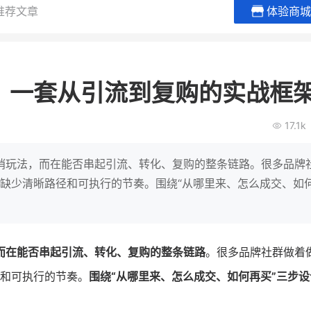
推荐文章
体验商城
贝易品牌
龙贝莱商城
谦益香畴
女装
粮油米面
？一套从引流到复购的实战框
200
200
30
2
万
%
万
月销
会员的客单价提升
私域粉丝
私
17.1k
V
发力私域月销200万
私域生态农业范本
有货源没流量？母婴馆如何破局
这家女装连锁如何借有赞破局新
IT精英回乡种地，撬动
哨玩法，而在能否串起引流、转化、复购的整条链路。很多品牌
零售？
意！
转战私
因是缺少清晰路径和可执行的节奏。围绕“从哪里来、怎么成交、如
查看详情
查看详情
而在能否串起引流、转化、复购的整条链路
。很多品牌社群做着
径和可执行的节奏。
围绕“从哪里来、怎么成交、如何再买”三步设