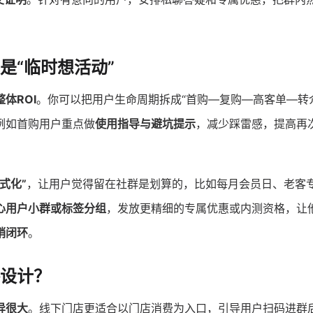
是“临时想活动”
体ROI
。你可以把用户生命周期拆成“首购—复购—高客单—转
例如首购用户重点做
使用指导与避坑提示
，减少踩雷感，提高再
式化”
，让用户觉得留在社群是划算的，比如每月会员日、老客
心用户小群或标签分组
，发放更精细的专属优惠或内测资格，让
销闭环
。
设计？
异很大
。线下门店更适合以门店消费为入口，引导用户扫码进群