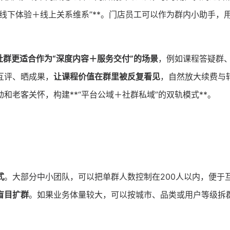
“线下体验＋线上关系维系”**。门店员工可以作为群内小助手，
社群更适合作为“深度内容＋服务交付”的场景
，例如课程答疑群
互评、晒成果，
让课程价值在群里被反复看见
，自然放大续费与
老客关怀，构建**“平台公域＋社群私域”的双轨模式**。
式
。大部分中小团队，可以把单群人数控制在200人以内，便于
盲目扩群
。如果业务体量较大，可以按城市、品类或用户等级拆