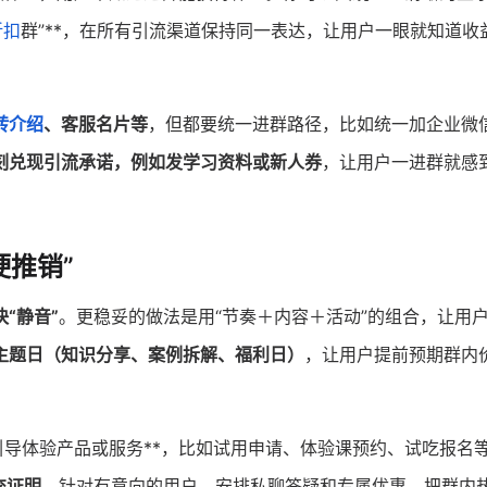
折扣
群”**，在所有引流渠道保持同一表达，让用户一眼就知道收
转介绍
、客服名片等
，但都要统一进群路径，比如统一加企业微
刻兑现引流承诺，例如发学习资料或新人券
，让用户一进群就感
硬推销”
“静音”
。更稳妥的做法是用“节奏＋内容＋活动”的组合，让用
主题日（知识分享、案例拆解、福利日）
，让用户提前预期群内
式引导体验产品或服务**，比如试用申请、体验课预约、试吃报名
交证明
。针对有意向的用户，安排私聊答疑和专属优惠，把群内