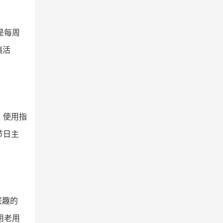
是每周
搞活
、使用指
节日主
兴趣的
用老用