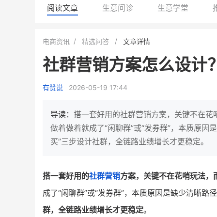
阅读文章
生意问诊
生意学堂
小鹿蓝蓝会员
BEIESTATE
电商资讯
精选问答
文章详情
休闲零食
商城
社群营销方案怎么设计
母婴
80%
7900
+
万
1
2
复购率
一季度营收
top
亿元
有赞说
2026-05-19 17:44
类目销售额
年度GM
国民品牌副线的私域大爆发
三只松鼠旗下的网红婴儿辅食品
导读：
搭一套好用的社群营销方案，关键不在花
牌，22天便拿下类目第一
他只用7年做到平台销冠，
做着做着就成了“闲聊群”或“发券群”，本质原
域如何破局？
买”三步设计社群，全链路业绩增长才更稳定。
查看详情
查看详情
搭一套好用的
社群营销
方案，关键不在花哨玩法，
成了“闲聊群”或“发券群”，本质原因是缺少清晰路
群，全链路业绩增长才更稳定
。