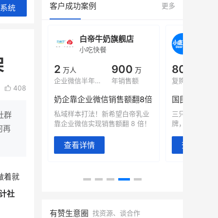
客户成功案例
更多
系统
旗舰店
白帝牛奶旗舰店
小鹿
小吃快餐
休闲零
架
000
2
900
80%
万
万人
万
+
域全年GMV
企业微信半年拉新
年销售额
复购率
408
奶企靠企业微信销售额翻8倍
国民品牌副
2000万生
私域样本打法！新希望白帝乳业
三只松鼠旗下
社群
靠企业微信实现销售额翻 8 倍！
牌，22天便拿
何再
查看详情
查看详情
做着就
计社
有赞生意圈
找资源、谈合作