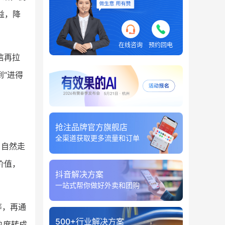
益，降
在线咨询
预约回电
信再拉
到“进得
抢注品牌官方旗舰店
全渠道获取更多流量和订单
户自然走
价值，
抖音解决方案
一站式帮你做好外卖和团购
等，再通
500+行业解决方案
热度转成