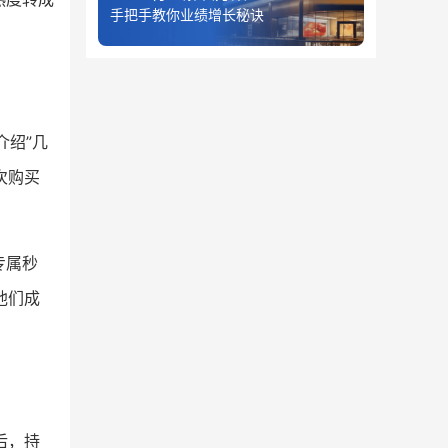
手把手教你业绩增长秘诀
介绍”几
次购买
专属秒
他们成
后，持