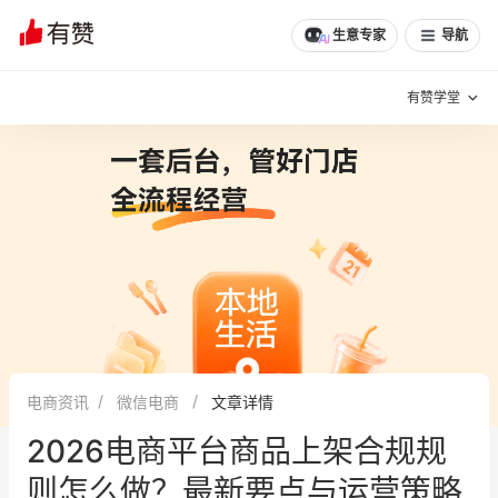
生意专家
导航
有赞学堂
有赞说增长
私域日历
增长方法
有赞说案例拆解
有赞专家说
有赞成功案例
新零售最佳实践
面对面聊增长
电商资讯
微信电商
文章详情
有赞春季发布会
实干家直播间
2026电商平台商品上架合规规
新零售大会
新零售茶会
则怎么做？最新要点与运营策略