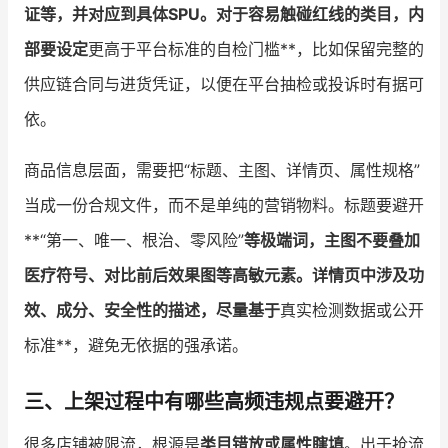
证等，并对应到具体SPU。对于容易触碰红线的类目，内
部要设定
更高于平台标准的自检门槛**，比如保留完整的
供应链合同与进货凭证，以便在平台抽检或投诉时有据可
依。
商品信息层面，需要把“标题、主图、详情页、属性规格”
当成一份合规文件，而不是单纯的营销物料。标题要避开
**“第一、唯一、根治、零风险”
等极端词，主图不要叠加
医疗符号、对比前后效果图等高敏元素。详情页中涉及功
效、成分、安全性的描述，尽量基于
真实检测数据或公开
标准**，避免无依据的强承诺。
三、上架过程中有哪些高频违规点要避开？
很多店铺被限流，根源是
类目错放或属性瞎填
。出于抢流