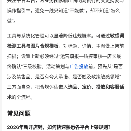
关注平台公告，为业务团队
输出简明易执行的变更摘要与
操作指引**，避免一线只知道“不能做”，却不知道“怎么
做”。
工具与系统化管理可以显著降低违规概率。可通过
敏感词
检测工具与图片合规模板
，对标题、详情、主图做上架前
扫描；设置上新必须经过“运营填报—质控审核—店长最
终确认”三级校验。活动策划与
广告投放
前，预先从“是否
涉及禁售品、是否有夸大承诺、是否触及政策敏感领域”
三方面自查，把合规评估嵌入
选品、定价、投放和客服话
术
的全流程。
常见问题
2026年新开店铺，如何快速熟悉各平台上架规则？