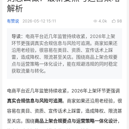
新零售私享会
门店经营增长公开课
解析
AllValue
战略合作
有赞说
2026-05-12 15:11
4.0k
98
增长产品指南
导读：
电商平台近几年监管持续收紧，2026年上架
环节更强调真实合规信息与风险可追溯。商家如果还
智库
产品场景库
沿用老经验，很容易在类目、资质、宣传话术上踩
雷，造成降权、限流甚至关店。围绕商品上架合规要
产品更新动态
帮助中心
点与运营策略一体化设计，能在规避违规的同时稳定
获取流量与转化。
行业洞察
品牌消费观
行业报告
电商平台近几年监管持续收紧，2026年上架环节更强调
新零售资讯
真实合规信息与风险可追溯
。商家如果还沿用老经验，很
容易在类目、资质、宣传话术上踩雷，造成降权、限流甚
培训课程
至关店。围绕
商品上架合规要点与运营策略一体化设计
，
私域课程
新零售内参