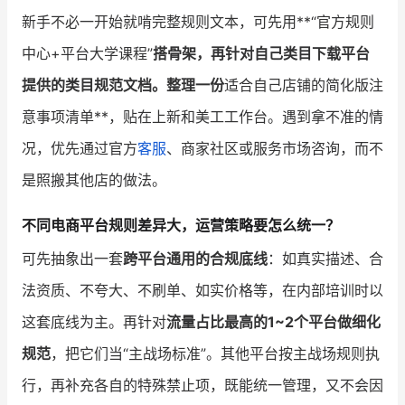
新手不必一开始就啃完整规则文本，可先用**“官方规则
中心+平台大学课程”
搭骨架，再针对自己类目下载平台
提供的类目规范文档。整理一份
适合自己店铺的简化版注
意事项清单**，贴在上新和美工工作台。遇到拿不准的情
况，优先通过官方
客服
、商家社区或服务市场咨询，而不
是照搬其他店的做法。
不同电商平台规则差异大，运营策略要怎么统一？
可先抽象出一套
跨平台通用的合规底线
：如真实描述、合
法资质、不夸大、不刷单、如实价格等，在内部培训时以
这套底线为主。再针对
流量占比最高的1~2个平台做细化
规范
，把它们当“主战场标准”。其他平台按主战场规则执
行，再补充各自的特殊禁止项，既能统一管理，又不会因