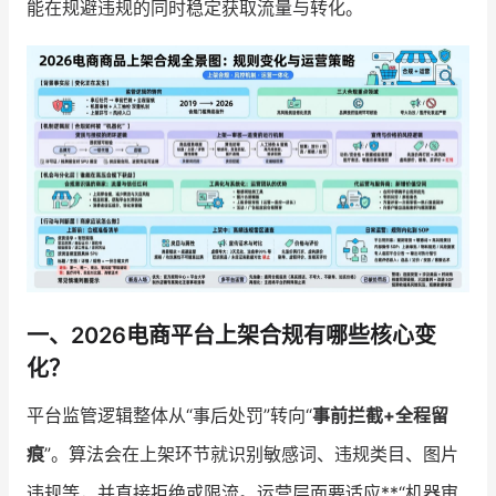
能在规避违规的同时稳定获取流量与转化。
增长俱乐部
增长俱乐部
有赞商盟
商家社区
社群交流
合作共进
入驻有赞
认证代理商
认证服务商
设计服务商
一、2026电商平台上架合规有哪些核心变
有赞云
数据通服务
化？
平台监管逻辑整体从“事后处罚”转向“
事前拦截+全程留
痕
”。算法会在上架环节就识别敏感词、违规类目、图片
违规等，并直接拒绝或限流。运营层面要适应**“机器审