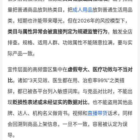
量把普通商品放到热类目，把
成人用品
放到普通生活用品
类，短期也许能带来曝光，但在2026年的风控模型下，
类目与属性异常会被直接判定为规避监管行为
，触发全店
排查。规格、适用人群、功效属性不能随意拉满，要与实
际产品一致。
宣传层面的高频雷区集中在
虚假夸大、医疗功效与不当对
比
。诸如“3天见效、医生都在用、治愈率99%”之类措
辞，都已被各平台列入敏感词库。与竞品对比时，不能出
现
贬损性表述或未经证实的数据对比
，也不能盗用其他品
牌、达人、机构名义做背书。视频和
直播带货
话术，同样
会回溯到商品上架信息，一旦不一致，容易被认定为误
导。