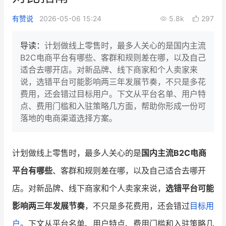
新零售私享会
门店经营增长公开课
有赞说
2026-05-06 15:24
5.8k
297
AllValue
战略合作
导读：
计划做线上零售时，最多人关心的是国内主流
B2C电商平台有哪些、客群和规则差在哪，以及自己
增长产品指南
适合去哪开店。对新品牌、线下商家和个人卖家来
说，选错平台可能影响两三年发展节奏，不只是多花
智库
产品场景库
费用，还会错过目标用户。下文从平台名单、用户特
产品更新动态
帮助中心
点、费用门槛和入驻策略几方面，帮助你形成一份可
落地的电商渠道选择方案。
行业洞察
品牌消费观
行业报告
计划做线上零售时，最多人关心的是
国内主流B2C电商
平台有哪些
、客群和规则差在哪，以及自己适合去哪开
新零售资讯
店。对新品牌、线下商家和个人卖家来说，
选错平台可能
培训课程
影响两三年发展节奏
，不只是多花费用，还会错过
目标用
私域课程
新零售内参
户
。下文从平台名单、用户特点、费用门槛和入驻策略几