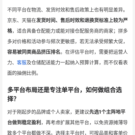
不同平台在物流、发货时效和售后政策上也有明显差异。
京东、天猫在
发货时间、售后时效和退换货标准上较为严
格
，适合具备仓配能力或能对接仓配服务商的商家；拼多
多对价格和活动参与频次更敏感，若无法承受频繁大促，
容易被同类商品挤压排名
。在评估平台时，需要把运营人
力、
客服
及仓储配送能力一起纳入预算计算，而不仅看表
面的抽佣比例。
多平台布局还是专注单平台，如何做组合选
择？
对于刚起步的品牌或个人卖家，更建议
先选1个主阵地平
台做到稳定盈利
，再考虑扩展其他平台，以免资源摊薄导
致多个平台都做不深。选择主平台时，可按品类和客单价