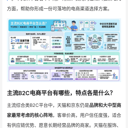
方面，帮助你形成一份可落地的电商渠道选择方案。
增长俱乐部
增长俱乐部
有赞商盟
商家社区
社群交流
合作共进
入驻有赞
认证代理商
认证服务商
设计服务商
有赞云
数据通服务
主流B2C电商平台有哪些，特点各是什么？
主流综合类B2C平台中，天猫和京东仍是
品牌和大中型商
家最常考虑的核心阵地
，客单价高，用户信任度强，适合
有供应链优势、愿意长期经营品牌的商家。天猫在服饰、