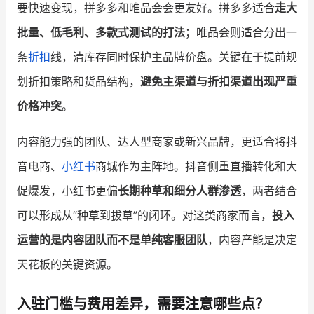
要快速变现，拼多多和唯品会会更友好。拼多多适合
走大
批量、低毛利、多款式测试的打法
；唯品会则适合分出一
条
折扣
线，清库存同时保护主品牌价盘。关键在于提前规
划折扣策略和货品结构，
避免主渠道与折扣渠道出现严重
价格冲突
。
内容能力强的团队、达人型商家或新兴品牌，更适合将抖
音电商、
小红书
商城作为主阵地。抖音侧重直播转化和大
促爆发，小红书更偏
长期种草和细分人群渗透
，两者结合
可以形成从“种草到拔草”的闭环。对这类商家而言，
投入
运营的是内容团队而不是单纯客服团队
，内容产能是决定
天花板的关键资源。
入驻门槛与费用差异，需要注意哪些点？