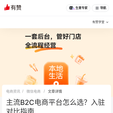
生意专家
导航
有赞学堂
有赞说增长
私域日历
增长方法
有赞说案例拆解
有赞专家说
有赞成功案例
新零售最佳实践
面对面聊增长
电商资讯
微信电商
文章详情
有赞春季发布会
实干家直播间
主流B2C电商平台怎么选？入驻
新零售大会
新零售茶会
对比指南