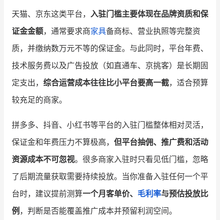
天猫、京东这类平台，
入驻门槛主要体现在品牌资质和保
证金金额
，通常要求商
家具
备商标、营业执照等完整资
质，并缴纳数万元不等的保证金。与此同时，平台年费、
技术服务费以及广告投放（如直通车、京挑客）是长期固
定支出，
综合运营成本往往比小平台要高一截
，适合预算
较充足的商家。
拼多多、抖音、小红书等平台的入驻门槛整体相对灵活，
保证金和年费压力不算极高，
但平台抽佣、推广费和活动
资源成本不可忽视
。很多商家入驻时只看见低门槛，忽略
了后期流量获取需要持续投放。当你准备入驻任何一个平
台时，建议提前测算
一个月客单价、
毛利率
与预估投放比
例
，判断是否能覆盖推广成本并预留利润空间。