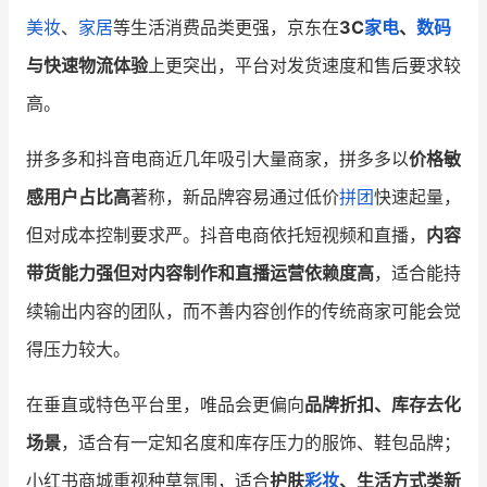
美妆
、
家居
等生活消费品类更强，京东在
3C
家电
、
数码
与快速物流体验
上更突出，平台对发货速度和售后要求较
高。
拼多多和抖音电商近几年吸引大量商家，拼多多以
价格敏
感用户占比高
著称，新品牌容易通过低价
拼团
快速起量，
但对成本控制要求严。抖音电商依托短视频和直播，
内容
带货能力强但对内容制作和直播运营依赖度高
，适合能持
续输出内容的团队，而不善内容创作的传统商家可能会觉
得压力较大。
在垂直或特色平台里，唯品会更偏向
品牌折扣、库存去化
场景
，适合有一定知名度和库存压力的服饰、鞋包品牌；
小红书商城重视种草氛围，适合
护肤
彩妆
、生活方式类新