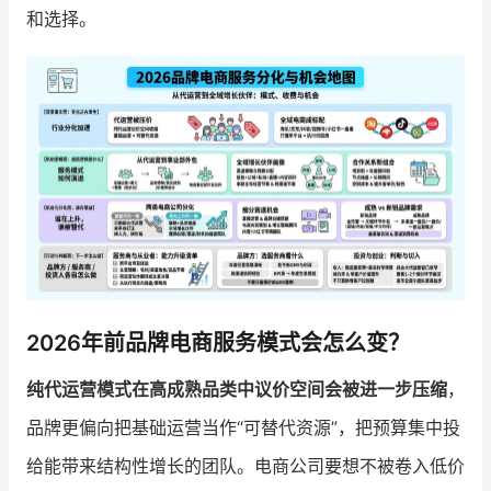
和选择。
增长俱乐部
增长俱乐部
有赞商盟
商家社区
社群交流
合作共进
入驻有赞
认证代理商
认证服务商
设计服务商
2026年前品牌电商服务模式会怎么变？
有赞云
数据通服务
纯代运营模式在高成熟品类中议价空间会被进一步压缩
，
品牌更偏向把基础运营当作“可替代资源”，把预算集中投
给能带来结构性增长的团队。电商公司要想不被卷入低价