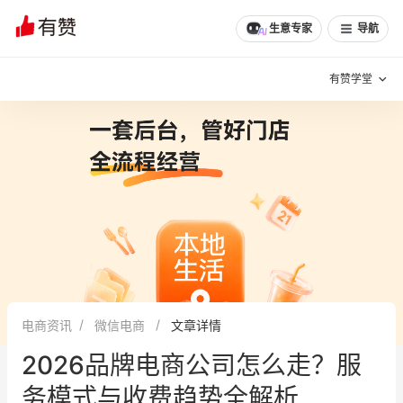
生意专家
导航
有赞学堂
有赞说增长
私域日历
增长方法
有赞说案例拆解
有赞专家说
有赞成功案例
新零售最佳实践
面对面聊增长
电商资讯
微信电商
文章详情
有赞春季发布会
实干家直播间
2026品牌电商公司怎么走？服
新零售大会
新零售茶会
务模式与收费趋势全解析