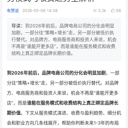
新零售私享会
门店经营增长公开课
有赞说
2026-05-06 14:38
3.2k
98
AllValue
战略合作
导读：
到2026年前后，品牌电商公司的分化会明显
加剧，一部分往“策略+增长”走，另一部分被低价执
增长产品指南
行替代。对品牌方、电商服务商和投资人来说，机会
不再是“谁能开更多店”，而是谁能在服务模式和收费
智库
产品场景库
结构上真正绑定品牌长期价值。
产品更新动态
帮助中心
到2026年前后，品牌电商公司的分化会明显加剧
，一部
行业洞察
分往“策略+增长”走，另一部分被低价执行替代。对品牌
品牌消费观
行业报告
方、电商服务商和投资人来说，机会不再是“谁能开更多
新零售资讯
店”，而是
谁能在服务模式和收费结构上真正绑定品牌长
期价值
。下文从服务模式演进、收费与盈利趋势、细分机
培训课程
会和职业方向几条线展开，帮助你判断未来1-3年的布局
私域课程
新零售内参