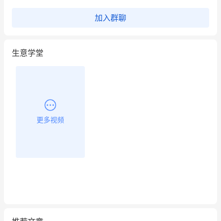
餐饮也得靠私域和服务提高竞争力
加入群聊
昨晚的直播课程太好啦❤️
生意学堂
更多视频