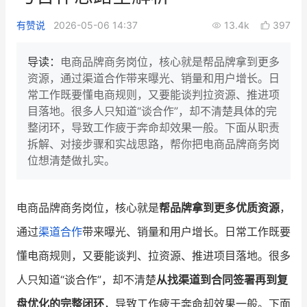
新零售私享会
门店经营增长公开课
有赞说
2026-05-06 14:37
13.4k
397
AllValue
战略合作
导读：
电商品牌商务岗位，核心就是帮品牌拿到更多
资源，通过渠道合作带来曝光、销量和用户增长。日
增长产品指南
常工作既要懂电商规则，又要能谈判拉资源、推进项
目落地。很多人只知道“谈合作”，却不清楚具体的完
智库
产品场景库
整闭环，导致工作疲于奔命却效果一般。下面从职责
产品更新动态
帮助中心
拆解、对接步骤和实战思路，帮你把电商品牌商务岗
位想清楚做扎实。
行业洞察
品牌消费观
行业报告
电商品牌商务岗位，核心就是
帮品牌拿到更多优质资源
，
通过
渠道合作
带来曝光、销量和用户增长。日常工作既要
新零售资讯
懂电商规则，又要能谈判、拉资源、推进项目落地。很多
培训课程
人只知道“谈合作”，却不清楚
从找渠道到合同签署再到复
私域课程
新零售内参
盘优化的完整闭环
，导致工作疲于奔命却效果一般。下面