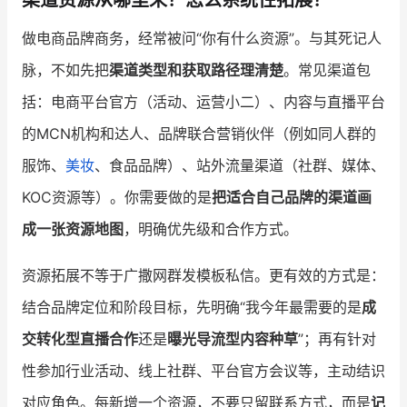
渠道资源从哪里来？怎么系统性拓展？
做电商品牌商务，经常被问“你有什么资源”。与其死记人
脉，不如先把
渠道类型和获取路径理清楚
。常见渠道包
括：电商平台官方（活动、运营小二）、内容与直播平台
的MCN机构和达人、品牌联合营销伙伴（例如同人群的
服饰、
美妆
、食品品牌）、站外流量渠道（社群、媒体、
KOC资源等）。你需要做的是
把适合自己品牌的渠道画
成一张资源地图
，明确优先级和合作方式。
资源拓展不等于广撒网群发模板私信。更有效的方式是：
结合品牌定位和阶段目标，先明确“我今年最需要的是
成
交转化型直播合作
还是
曝光导流型内容种草
”；再有针对
性参加行业活动、线上社群、平台官方会议等，主动结识
对应角色。每新增一个资源，不要只留联系方式，而是
记