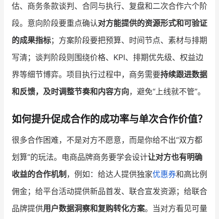
估、商务条款谈判、合同与执行、复盘和二次合作六个阶
段。意向阶段要重点确认
对方能提供的资源形式和可验证
的成果指标
；方案阶段要把预算、时间节点、素材与排期
写清；谈判阶段则围绕价格、KPI、排期优先级、权益边
界等细节博弈。项目执行过程中，商务需要
持续跟进数据
和反馈，及时调整节奏和内容方向
，避免“上线就不管”。
如何提升促成合作的成功率与单次合作价值？
很多合作困难，不是对方不愿意，而是你给不出“双方都
划算”的玩法。电商品牌商务要学会设计
让对方也有明确
收益的合作机制
，例如：给达人提供独家
优惠券
和高比例
佣金；给平台活动提供新品首发、联合宣发资源；给联合
品牌提供
用户数据洞察和复购转化方案
。当对方看见可量