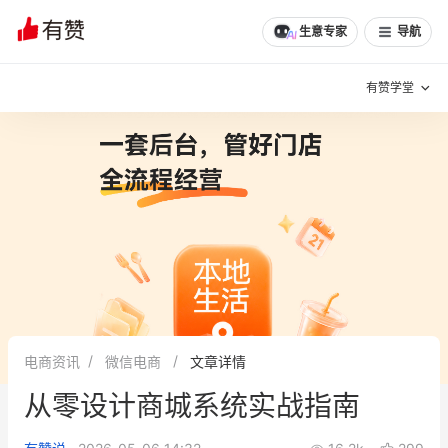
文章
问诊
群聊
学堂
推荐
分享
生意专家
导航
有赞学堂
有赞说增长
私域日历
增长方法
有赞说案例拆解
有赞专家说
有赞成功案例
新零售最佳实践
面对面聊增长
电商资讯
微信电商
文章详情
有赞春季发布会
实干家直播间
从零设计商城系统实战指南
新零售大会
新零售茶会