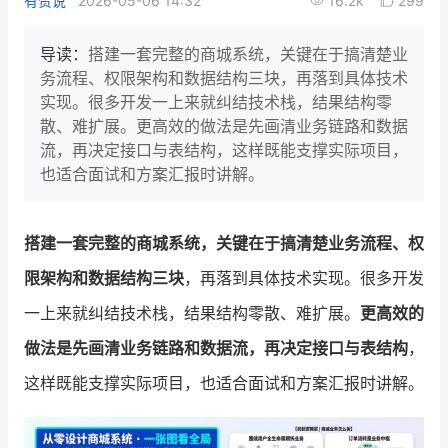
有赞说
2026-05-06 14:32
16.2k
299
新零售私享会
门店经营增长公开课
导读：
搭建一套完整的商城系统，关键在于搞清楚业
AllValue
战略合作
务流程、权限架构和数据结构三块，再落到具体技术
实现。很多开发一上来就纠结技术栈，结果结构零
增长产品指南
散、难扩展。更高效的做法是先画清业务链路和数据
流，再决定接口与表结构，这样既能支撑实际项目，
智库
产品场景库
也适合面试和方案汇报时讲解。
产品更新动态
帮助中心
搭建一套完整的商城系统，关键在于搞清楚业务流程、权
行业洞察
限架构和数据结构三块
，再落到具体技术实现。很多开发
品牌消费观
行业报告
一上来就纠结技术栈，结果结构零散、难扩展。
更高效的
新零售资讯
做法是先画清业务链路和数据流，再决定接口与表结构
，
这样既能支撑实际项目，也适合面试和方案汇报时讲解。
培训课程
私域课程
新零售内参