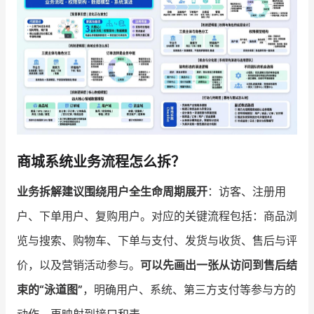
增长俱乐部
增长俱乐部
有赞商盟
商家社区
社群交流
合作共进
商城系统业务流程怎么拆？
入驻有赞
认证代理商
业务拆解建议围绕用户全生命周期展开
：访客、注册用
认证服务商
设计服务商
户、下单用户、复购用户。对应的关键流程包括：商品浏
有赞云
数据通服务
览与搜索、购物车、下单与支付、发货与收货、售后与评
价，以及营销活动参与。
可以先画出一张从访问到售后结
束的“泳道图”
，明确用户、系统、第三方支付等参与方的