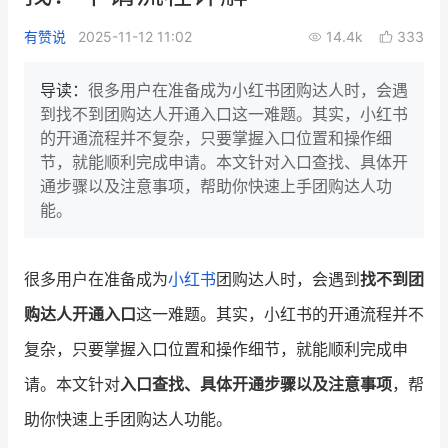
新零售私享会
门店经营增长公开课
有赞说
2025-11-12 11:02
14.4k
333
AllValue
战略合作
导读：
很多用户在准备成为小红书团购达人时，会遇
到找不到团购达人开通入口这一难题。其实，小红书
增长产品指南
的开通流程并不复杂，只要掌握入口位置和操作细
节，就能顺利完成申请。本文针对入口查找、具体开
智库
产品场景库
通步骤以及注意事项，帮助你快速上手团购达人功
产品更新动态
帮助中心
能。
行业洞察
很多用户在准备成为
小红书
团购达人时，会遇到
找不到团
品牌消费观
行业报告
购达人开通入口
这一难题。其实，小红书的开通流程并不
新零售资讯
复杂，只要掌握入口位置和操作细节，就能顺利完成申
请。本文针对
入口查找、具体开通步骤以及注意事项
，帮
培训课程
助你快速上手团购达人功能。
私域课程
新零售内参