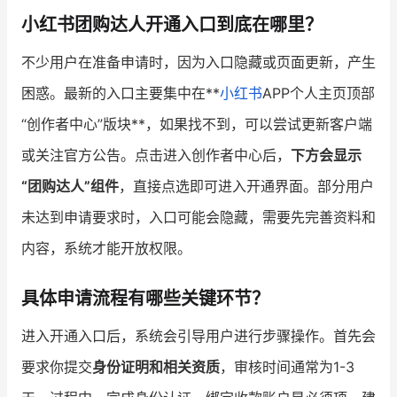
小红书团购达人开通入口到底在哪里？
增长俱乐部
不少用户在准备申请时，因为入口隐藏或页面更新，产生
增长俱乐部
有赞商盟
困惑。最新的入口主要集中在**
小红书
APP个人主页顶部
商家社区
社群交流
“创作者中心”版块**，如果找不到，可以尝试更新客户端
或关注官方公告。点击进入创作者中心后，
下方会显示
合作共进
“团购达人”组件
，直接点选即可进入开通界面。部分用户
入驻有赞
认证代理商
未达到申请要求时，入口可能会隐藏，需要先完善资料和
认证服务商
设计服务商
内容，系统才能开放权限。
有赞云
数据通服务
具体申请流程有哪些关键环节？
进入开通入口后，系统会引导用户进行步骤操作。首先会
要求你提交
身份证明和相关资质
，审核时间通常为1-3