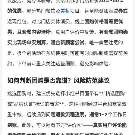
发服务、健身体验等，会给出
低于门店正价20%~50%
的优惠
。部分热门餐饮及
美妆
项目，甚至能叠加满减券或
返现红包。对比门店实体消费，
线上团购价格普遍更优
惠，且套餐内容清晰
。真用户评价中反馈，
有套餐团购确
实比现场单买划算，适合新顾客尝试
。唯一需要注意的
是，极个别活动在预约使用时可能有时间限制或需提前预
约，下单前可重点关注这些细则，避免影响体验。
如何判断团购是否靠谱？风险防范建议
挑选团购时，建议优先选择小红书页面带有**“精选团购”
或“品牌认证”标识的商家**，这种团购经过平台和商家双
重审核，后续遇到问题
退款流程透明，通常1~2个工作日
到账
。此外，可以翻看下方“评价区”——
真实用户评论能