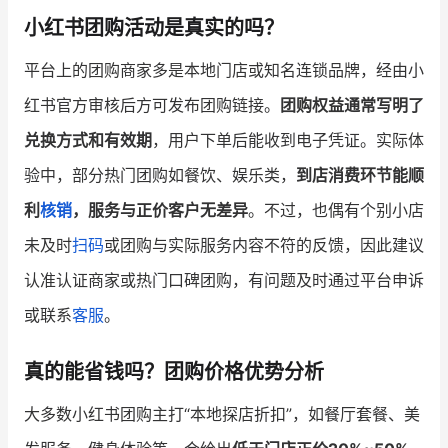
小红书团购活动是真实的吗？
增长俱乐部
平台上的团购商家多是本地门店或知名连锁品牌，经由小
增长俱乐部
有赞商盟
红书官方审核后方可发布团购链接。
团购权益通常写明了
商家社区
社群交流
兑换方式和有效期
，用户下单后能收到电子凭证。实际体
验中，部分热门团购如餐饮、娱乐类，
到店消费环节能顺
合作共进
利
核销
，服务与正价客户无差异
。不过，也偶有个别小店
入驻有赞
认证代理商
未及时
扫码
或团购与实际服务内容不符的反馈，因此建议
认证服务商
设计服务商
认准认证商家或热门口碑团购，有问题及时通过平台申诉
或联系
客服
。
有赞云
数据通服务
真的能省钱吗？团购价格优势分析
大多数小红书团购主打“本地探店折扣”，如餐厅套餐、美