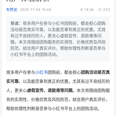
新零售私享会
门店经营增长公开课
有赞说
2025-11-04 10:44
14.4k
333
AllValue
战略合作
导读：
很多用户在参与小红书团购前，都会担心团购
活动是否真实可靠，以及能否拿到真正的优惠。尤其
增长产品指南
有过不良经历的人，更关心虚假宣传、退款难等问
题。本文将围绕团购服务的实用性、价格优势及风险
智库
产品场景库
防范，结合用户真实评价，帮助你理性判断是否参与
产品更新动态
帮助中心
小红书平台上的团购活动。
行业洞察
很多用户在参与
小红书
团购前，都会担心
团购活动是否真
品牌消费观
行业报告
实可靠
，以及能否拿到真正的优惠。尤其有过不良经历的
新零售资讯
人，更关心
虚假宣传、退款难等问题
。本文将围绕团购服
务的实用性、价格优势及风险防范，结合用户真实评价，
培训课程
帮助你理性判断是否参与小红书平台上的团购活动。
私域课程
新零售内参