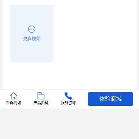
更多视频
体验商城
推荐文章
社群商城
产品资料
服务咨询
查看更多
店铺护航
有赞安心入驻 服务中断赔偿102.4倍