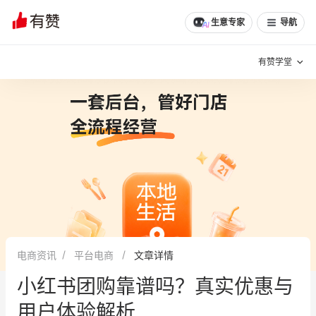
文章
问诊
群聊
学堂
推荐
分享
生意专家
导航
有赞学堂
有赞说增长
私域日历
增长方法
有赞说案例拆解
有赞专家说
有赞成功案例
新零售最佳实践
面对面聊增长
电商资讯
平台电商
文章详情
有赞春季发布会
实干家直播间
小红书团购靠谱吗？真实优惠与
新零售大会
新零售茶会
用户体验解析