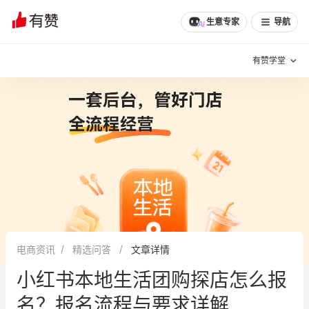
文章
问诊
群聊
学堂
推荐
分享
生意专家
导航
有赞学堂
有赞说增长
私域日历
增长方法
有赞说案例拆解
有赞专家说
有赞成功案例
新零售最佳实践
面对面聊增长
电商资讯
精选问答
文章详情
有赞春季发布会
实干家直播间
小红书本地生活团购探店怎么报
新零售大会
新零售茶会
名？报名流程与要求详解