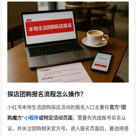
增长俱乐部
增长俱乐部
有赞商盟
商家社区
社群交流
合作共进
入驻有赞
认证代理商
认证服务商
设计服务商
探店团购报名流程怎么操作？
有赞云
数据通服务
小红书本地生活团购探店活动的报名入口主要在
官方“团
购魔方”
小程序
或特定活动页面
，需要先完成账号实名认
证，并关注团购相关官方号。进入报名页面后，要选择感