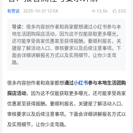
新零售私享会
门店经营增长公开课
有赞说
2025-10-21 12:58
13.5k
333
AllValue
战略合作
导读：
很多内容创作者和商家都想通过小红书参与本
地生活团购探店活动，因为这不仅能获取更多曝光，
增长产品指南
还可能享受商家优惠甚至获得报酬。要顺利报名，关
键是了解活动入口、审核要求以及后续注意事项。下
智库
产品场景库
面会详细讲解报名方式以及实用细节，让你少走弯
产品更新动态
帮助中心
路。
行业洞察
很多内容创作者和商家都想
通过
小红书
参与本地生活团购
品牌消费观
行业报告
探店活动
，因为这不仅能获取更多曝光，还可能享受商家
新零售资讯
优惠甚至获得报酬。要顺利报名，关键是了解活动入口、
审核要求以及后续注意事项。下面会详细讲解报名方式以
培训课程
及实用细节，让你少走弯路。
私域课程
新零售内参