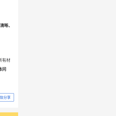
清晰、
所有材
体问
信分享