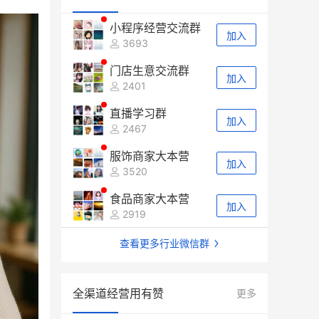
小程序经营交流群
加入
3693
门店生意交流群
加入
2401
直播学习群
加入
2467
服饰商家大本营
加入
3520
食品商家大本营
加入
2919
查看更多行业微信群
全渠道经营用有赞
更多