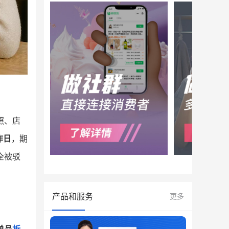
照、店
作日
，期
全被驳
产品和服务
更多