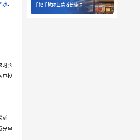
酒水
、
手把手教你业绩增长秘诀
核时长
客户投
粉活
曝光量