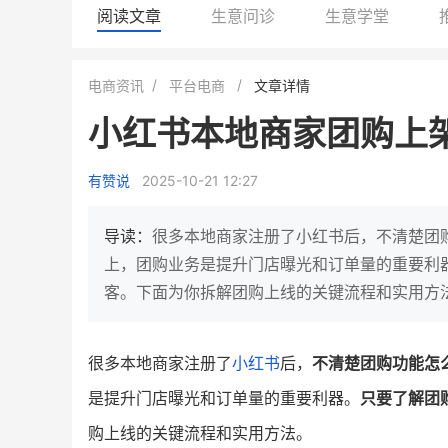
阅读文章
生意问诊
生意学堂
小鹿蓝蓝会员
BEIESTATE
电商资讯
平台电商
文章详情
休闲零食
商城
小红书本地商家团购上
母婴
80%
7900
+
万
1
2
复购率
一季度营收
top
亿元
有赞说
2025-10-21 12:27
类目销售额
年度GM
国民品牌副线的私域大爆发
三只松鼠旗下的网红婴儿辅食品
导读：
很多本地商家注册了小红书后，不清楚团
牌，22天便拿下类目第一
他只用7年做到平台销冠，
上，团购业务是提升门店曝光和订单量的重要利
域如何破局？
客。下面为你拆解团购上线的关键流程和实用方
查看详情
查看详情
很多本地商家注册了
小红书
后，
不清楚团购功能怎
是提升门店曝光和订单量的重要利器。
只要了解团
购上线的关键流程和实用方法。