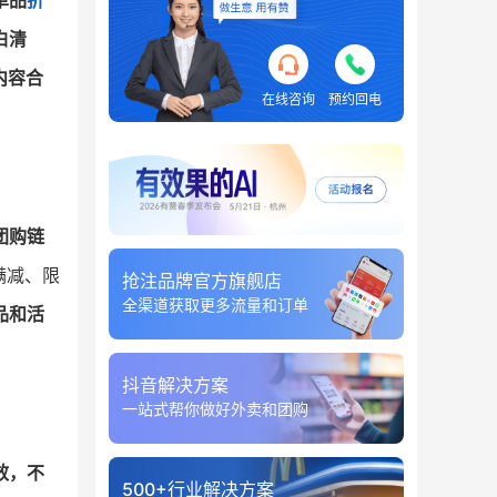
单品
折
白清
内容合
在线咨询
预约回电
团购链
满减、限
抢注品牌官方旗舰店
全渠道获取更多流量和订单
品和活
抖音解决方案
一站式帮你做好外卖和团购
效，不
500+行业解决方案