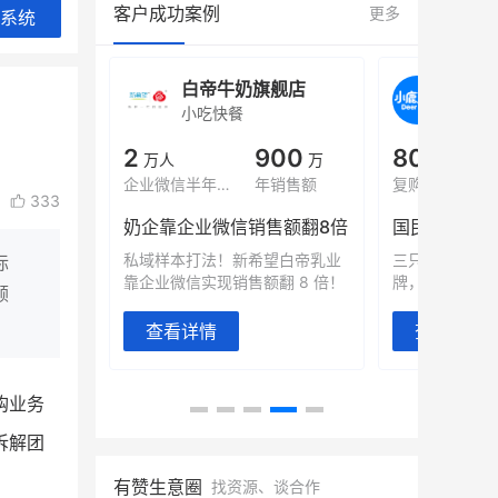
客户成功案例
更多
系统
旗舰店
白帝牛奶旗舰店
小鹿
小吃快餐
休闲零
000
2
900
80%
万
万人
万
+
域全年GMV
企业微信半年拉新
年销售额
复购率
333
奶企靠企业微信销售额翻8倍
国民品牌副
2000万生
私域样本打法！新希望白帝乳业
三只松鼠旗下
际
靠企业微信实现销售额翻 8 倍！
牌，22天便拿
顾
查看详情
查看详情
购业务
拆解团
有赞生意圈
找资源、谈合作