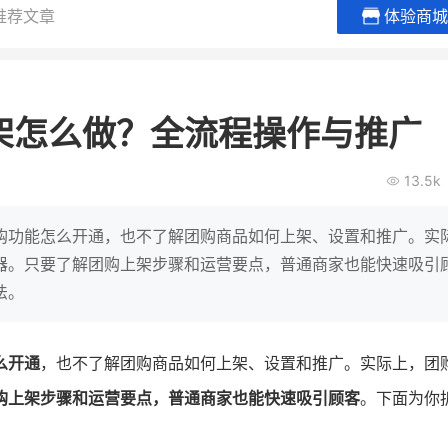
推荐文章
体验商城
贝易品牌
龙贝莱商城
谦益香畴
女装
粮油米面
架怎么做？全流程操作与推广
200
200
30
2
万
%
万
月销
会员的客单价提升
私域粉丝
私
13.5k
V
发力私域月销200万
私域生态农业范本
有货源没流量？母婴馆如何破局
这家女装连锁如何借有赞破局新
IT精英回乡种地，撬动
购功能怎么开通，也不了解团购商品如何上架、设置和推广。实
零售？
意！
转战私
器。只要了解团购上架步骤和运营要点，普通商家也能快速吸引
法。
查看详情
查看详情
么开通
，也不了解团购商品如何上架、设置和推广。实际上，团
购上架步骤和运营要点，普通商家也能快速吸引顾客
。下面为你