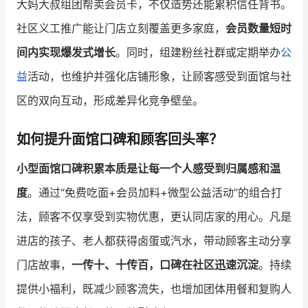
大妈大叔组团帮卖会员卡，不仅造势还能累积信任背书。
社区义工推广能让门店立刻覆盖更多家庭，
会员数量短时
间内实现爆发式增长
。同时，组建粉丝社群或定期举办
公
益
活动，也维护并强化店铺形象，让顾客感受到面馆与社
区的双向互动，形成差异化竞争壁垒。
如何提升面馆口碑和顾客回头率？
小型面馆口碑积累本质是让每一个人感受到归属感和温
度
。通过“免费吃面+会员加料+微型公益活动”的组合打
法，顾客不仅享受到实物优惠，更认同店家的用心。凡是
进店的孩子、老人都获得卤蛋或汽水，带动顾客主动分享
门店故事，
一传十、十传百，口碑在社区迅速沉淀
。持续
提供小福利，既减少顾客流失，也增加团体用餐和复购人