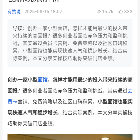
新零售私享会
门店经营增长公开课
有赞说
2025-09-15 18:07
15.7k
333
AllValue
战略合作
导读：
创办一家小型面馆，怎样才能用最少的投入带
来持续的高回报？很多创业者面临竞争压力和盈利挑
增长产品指南
战，其实通过会员卡营销、免费策略以及社区口碑积
累，小型面馆也能实现快速人气和稳步增长。结合实
智库
产品场景库
际案例，本文分享实操技巧助你突破门店业绩。
产品更新动态
帮助中心
创办一家小型
面馆
，怎样才能用最少的投入带来持续的高
行业洞察
回报
？很多创业者面临竞争压力和盈利挑战，其实通过
会
品牌消费观
行业报告
员卡
营销、免费策略以及社区口碑积累，
小型面馆也能实
新零售资讯
现快速人气和稳步增长
。结合实际案例，本文分享实操技
巧助你突破门店业绩。
培训课程
私域课程
新零售内参