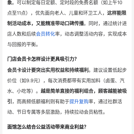
象
。可以制定每日定额、定时段的免费名额（如上午10
点至11点），优先面向老人、儿童和环卫工人，
这样能限
制活动成本，又能精准带动口碑传播
。同时，通过统计进
店人数和后续
会员转化
率，动态调整活动内容，实现成本
与回报的平衡。
门店会员卡怎样设计更具吸引力？
会员卡设计要突出实用权益和持续福利
。建议设置低起步
价位（如9.9元），每次消费都带有实用加料（卤蛋、汽
水、小吃等）。
越是简单直接的福利组合，顾客越能被吸
引
，而高频低额福利则有助于
提升复购
率，通过社群活
动、节日专属等多层激励，持续拉动会员粘性。
面馆怎么结合公益活动带来商业利益？