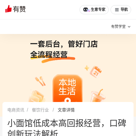
生意专家
导航
有赞学堂
有赞说增长
私域日历
增长方法
有赞说案例拆解
有赞专家说
有赞成功案例
新零售最佳实践
面对面聊增长
电商资讯
餐饮行业
文章详情
有赞春季发布会
实干家直播间
小面馆低成本高回报经营，口碑
新零售大会
新零售茶会
创新玩法解析