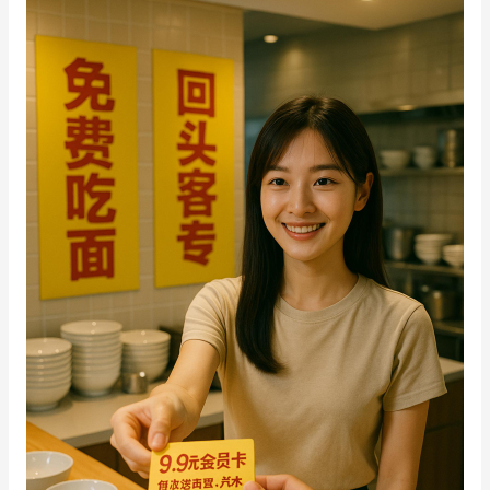
增长俱乐部
增长俱乐部
有赞商盟
商家社区
社群交流
合作共进
入驻有赞
认证代理商
认证服务商
设计服务商
有赞云
数据通服务