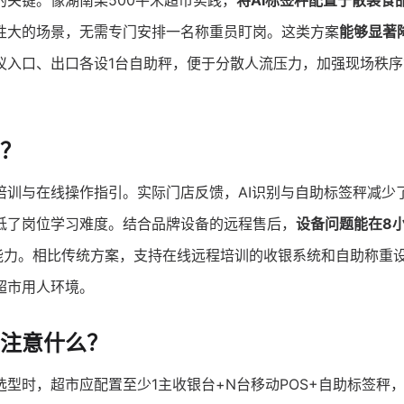
关键。像湖南某500平米超市实践，
将AI标签秤配置于散装食
性大的场景，无需专门安排一名称重员盯岗。这类方案
能够显著
议入口、出口各设1台自助秤，便于分散人流压力，加强现场秩序
？
培训与在线操作指引。实际门店反馈，AI识别与自助标签秤减少
低了岗位学习难度。结合品牌设备的远程售后，
设备问题能在8
”能力。相比传统方案，支持在线远程培训的收银系统和自助称重
超市用人环境。
注意什么？
选型时，超市应配置至少1主收银台+N台移动POS+自助标签秤