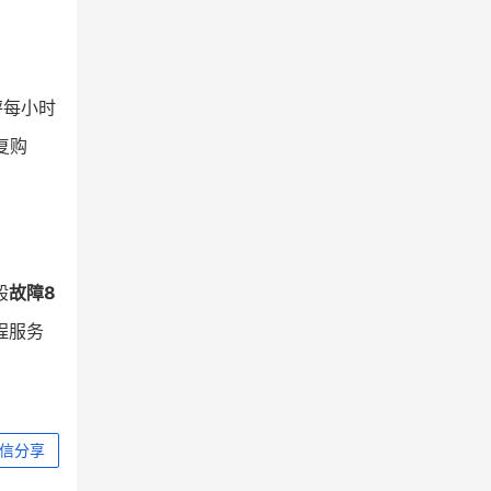
秤每小时
复购
般
故障8
程服务
信分享