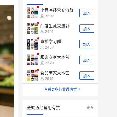
小程序经营交流群
加入
3693
门店生意交流群
加入
2401
直播学习群
加入
2467
服饰商家大本营
加入
3520
食品商家大本营
加入
2919
查看更多行业微信群
全渠道经营用有赞
更多