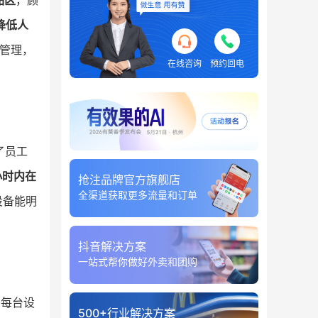
品区
，顾
降低人
管理，
在线咨询
预约回电
了员工
小时内在
抢注品牌官方旗舰店
全渠道获取更多流量和订单
设备能明
抖音解决方案
一站式帮你做好外卖和团购
，每台设
500+行业解决方案