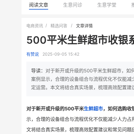
阅读文章
生意问诊
生意学堂
BEIESTATE贝易品牌
龙贝莱商城
电商资讯
精选问答
文章详情
女装
商城
500平米生鲜超市收银
母婴
200
200
万
%
1
2
月销
top
亿元
有赞说
2025-09-05 15:42
类目销售额
年度GMV
发力私域月销200万
有货源没流量？母婴馆如何破局
这家女装连锁如何借有赞
导读：
对于新开或升级的500平米生鲜超市，
零售？
他只用7年做到平台销冠，转战私
案例显示，合理的设备组合与流程优化不仅能减
域如何破局？
定运营。本文将结合真实场景，梳理高效配置建
查看详情
查看详情
对于新开或升级的500平米
生鲜超市
，如何选购收
示，合理的设备组合与流程优化不仅能减少人力占
文将结合真实场景，梳理高效配置建议和常见问题