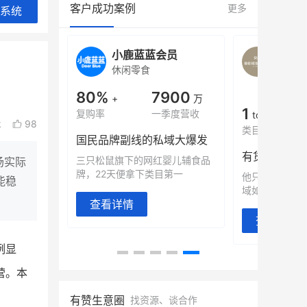
客户成功案例
更多
系统
旗舰店
小鹿蓝蓝会员
BEI
休闲零食
商城
母婴
900
80%
7900
万
+
万
1
年销售额
复购率
一季度营收
top
k
98
类目销售额
售额翻8倍
国民品牌副线的私域大爆发
望白帝乳业
三只松鼠旗下的网红婴儿辅食品
场实际
翻 8 倍！
牌，22天便拿下类目第一
他只用7年做
能稳
域如何破局？
查看详情
查看详情
例显
营。本
有赞生意圈
找资源、谈合作