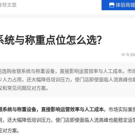
推荐文章
体验商城
谦益香畴旗舰店
白帝牛奶
粮油米面
小吃快餐
系统与称重点位怎么选？
30
2000
2
万
万
万人
会员的客单价提升
私域粉丝
私域全年GMV
企业微信半年拉新
6.6
私域生态农业范本
奶企靠企业微信销
破局新
IT精英回乡种地，撬动2000万生
私域样本打法！新希
如何选购收银系统与称重设备，直接影响运营效率与人工成本。市
意！
靠企业微信实现销售额
少人力占用，还大幅降低培训压力，使门店即使面临人流高峰也
议和常见问题应对方案。
查看详情
查看详情
银系统与称重设备，直接影响运营效率与人工成本
。市场实际案
用，还大幅降低培训压力，使门店即使面临人流高峰也能稳定运
应对方案。