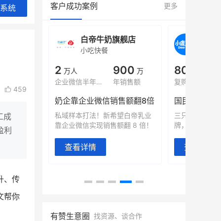
客户成功案例
更多
系统
旗舰店
白帝牛奶旗舰店
小鹿
小吃快餐
休闲零
000
2
900
80%
万
万人
万
+
域全年GMV
企业微信半年拉新
年销售额
复购率
459
奶企靠企业微信销售额翻8倍
国民品牌副
2000万生
私域样本打法！新希望白帝乳业
三只松鼠旗下
工成
靠企业微信实现销售额翻 8 倍！
牌，22天便拿
盈利
查看详情
查看详情
升、传
文帮你
有赞生意圈
找资源、谈合作