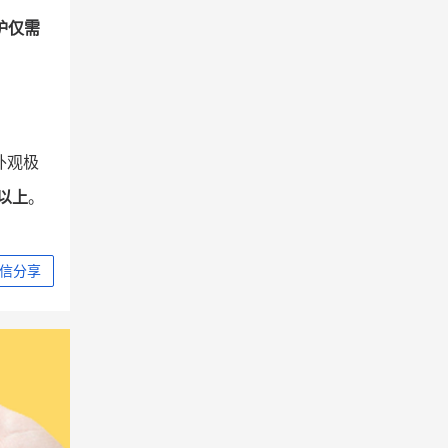
护仅需
外观极
以上
。
信分享