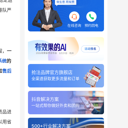
稳定运
排队严
在线咨询
预约回电
程，
一
系统
的
和
售后
抢注品牌官方旗舰店
全渠道获取更多流量和订单
抖音解决方案
一站式帮你做好外卖和团购
货品进
以用省
500+行业解决方案