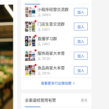
小程序经营交流群
加入
3693
门店生意交流群
加入
2401
直播学习群
加入
2467
服饰商家大本营
加入
3520
食品商家大本营
加入
2919
查看更多行业微信群
全渠道经营用有赞
更多