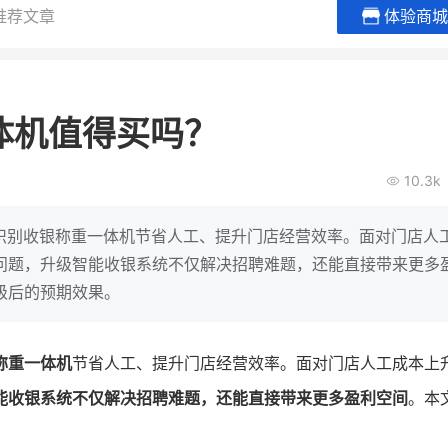
推荐文章
体验商城
贝易品牌
龙贝莱商城
谦益香畴
女装
粮油米面
体机值得买吗？
200
200
30
2
万
%
万
月销
会员的客单价提升
私域粉丝
私
10.3k
V
发力私域月销200万
私域生态农业范本
有货源没流量？母婴馆如何破局
这家女装连锁如何借有赞破局新
IT精英回乡种地，撬动
动识别收银称重一体机节省人工、提升门店经营效率。面对门店人
零售？
意！
转战私
问题，升级智能收银系统不仅解决招聘难题，还能直接带来更多
级后的预期效果。
查看详情
查看详情
称重一体机
节省人工、提升门店经营效率。面对门店人工成本上
能收银系统不仅解决招聘难题，还能直接带来更多盈利空间
。本