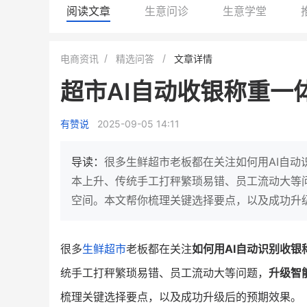
阅读文章
生意问诊
生意学堂
小鹿蓝蓝会员
BEIESTATE
电商资讯
精选问答
文章详情
休闲零食
商城
超市AI自动收银称重一
母婴
80%
7900
+
万
1
2
复购率
一季度营收
top
亿元
有赞说
2025-09-05 14:11
类目销售额
年度GM
国民品牌副线的私域大爆发
三只松鼠旗下的网红婴儿辅食品
导读：
很多生鲜超市老板都在关注如何用AI自
牌，22天便拿下类目第一
他只用7年做到平台销冠，
本上升、传统手工打秤繁琐易错、员工流动大等
域如何破局？
空间。本文帮你梳理关键选择要点，以及成功升
查看详情
查看详情
很多
生鲜超市
老板都在关注
如何用AI自动识别收银
统手工打秤繁琐易错、员工流动大等问题，
升级智
梳理关键选择要点，以及成功升级后的预期效果。