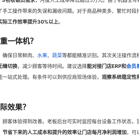
了3名收银员需求
，月度人工成本降低超过5万元。由于机器全年
了手工操作带来的失误和漏收问题。对于商品种类多、繁忙时段
实际工作效率提升30%以上
。
称重一体机？
，确保日常鲜肉、
水果
、
蔬菜
等都能精准识别。其次关注操作流
无缝切换
，减少顾客等待时间。建议选择
能对接门店ERP和
会员
能一站式处理。有条件可以到供应商现场体验，
观察系统稳定性
实际效果？
，顾客体验得到改善。老板后台可实时监控每台设备工作状态，
，
节省下来的人工成本和提升的效率让门店每月净利润增加
，可