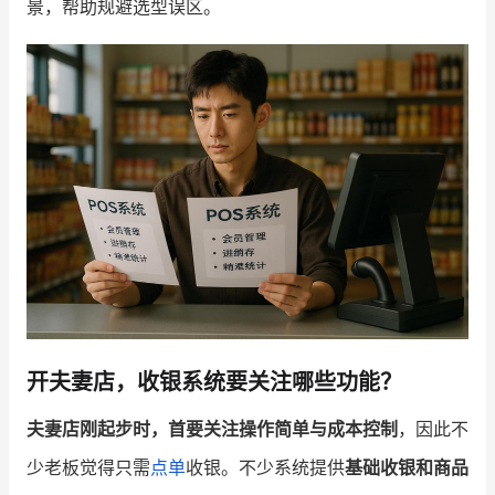
景，帮助规避选型误区。
增长俱乐部
增长俱乐部
有赞商盟
商家社区
社群交流
合作共进
入驻有赞
认证代理商
认证服务商
设计服务商
有赞云
数据通服务
开夫妻店，收银系统要关注哪些功能？
夫妻店刚起步时，首要关注操作简单与成本控制
，因此不
少老板觉得只需
点单
收银。不少系统提供
基础收银和商品