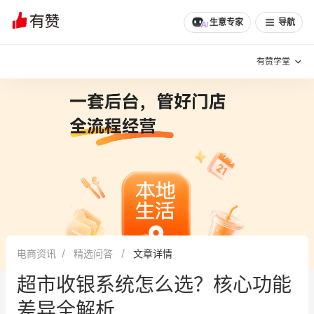
生意专家
导航
有赞学堂
有赞说增长
私域日历
增长方法
有赞说案例拆解
有赞专家说
有赞成功案例
新零售最佳实践
面对面聊增长
电商资讯
精选问答
文章详情
有赞春季发布会
实干家直播间
超市收银系统怎么选？核心功能
新零售大会
新零售茶会
差异全解析