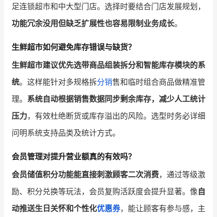
足连锁超市和中大型门店。选择时要结合门店发展规划，
功能冗余没用但缺乏扩展性也容易限制业务成长
。
生鲜超市如何避免库存错误与缺货？
生鲜超市建议优先选带商品组装拆分和智能库存模块的系
统
。这样能针对多规格拆
分销
售和临时组合商品做精准管
理。
系统自动根据销售数据同步剩余库存，减少人工统计
压力
，有效杜绝断货或库存溢出的风险。选型时务必详细
问明系统支持品类及统计方式。
会员管理对提升营业额真的有效吗？
会员储值积分功能能直接刺激顾客二次消费
，通过等级激
励、积分兑换等玩法，会员复购活跃度会提升显著。像
自
动推送生日关怀和个性化
优惠券
，能让顾客有参与感，主