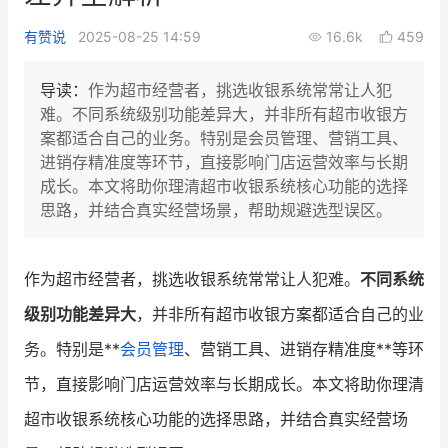
新零售私享会
门店经营增长公开课
有赞说
2025-08-25 14:59
16.6k
459
AllValue
战略合作
导读：
作为超市经营者，挑选收银系统常常让人犯
难。不同系统级别功能差异大，并非所有超市收银方
增长产品指南
案都适合自己的业务。特别是会员管理、营销工具、
进销存精准度等环节，直接影响门店运营效率与长期
智库
产品场景库
成长。本文将助你理清超市收银系统核心功能的选择
产品更新动态
帮助中心
思路，并结合真实经营场景，帮助规避选型误区。
行业洞察
作为超市经营者，挑选收银系统常常让人犯难。
不同系统
品牌消费观
行业报告
级别功能差异大
，并非所有超市收银方案都适合自己的业
新零售资讯
务。特别是**
会员管理
、营销工具、进销存精准度**等环
节，直接影响门店运营效率与长期成长。本文将助你理清
培训课程
超市收银系统核心功能的选择思路，并结合真实经营场
私域课程
新零售内参