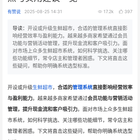
新零售私享会
门店经营增长公开课
有赞说
2025-08-25 14:31
17.2k
397
AllValue
战略合作
导读：
开设或升级生鲜超市，合适的管理系统直接影
响经营效率与盈利能力。越来越多商家希望通过会员
增长产品指南
功能与营销活动管理，提升现金流和客户吸引力。面
对市场上众多生鲜超市系统，如何科学挑选、关注哪
智库
产品场景库
些功能细节，常令店主和管理者困惑。下文将直击这
产品更新动态
帮助中心
些疑问，帮助你明确系统选型标准。
行业洞察
开设或升级
生鲜超市
，
合适的
管理系统
直接影响经营效率
品牌消费观
行业报告
与盈利能力
。越来越多商家希望通过
会员功能与营销活动
新零售资讯
管理，提升现金流和客户吸引力
。面对市场上众多生鲜超
市系统，如何科学挑选、关注哪些功能细节，常令店主和
培训课程
管理者困惑。下文将直击这些疑问，帮助你明确系统选型
私域课程
新零售内参