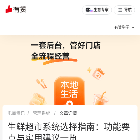
生意专家
导航
有赞学堂
有赞说增长
私域日历
增长方法
有赞说案例拆解
有赞专家说
有赞成功案例
新零售最佳实践
面对面聊增长
电商资讯
管理系统
文章详情
有赞春季发布会
实干家直播间
生鲜超市系统选择指南：功能要
新零售大会
新零售茶会
点与实用建议一览