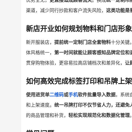
优势全无，
更直接造成顾客流失
。换成
统一定制吊
渠道，减少同行抄款和客户流失风险，
这类功能是
新店开业如何规划物料和门店形象
新开服装店，
提前统一定制门店全套物料
十分关键
体风格统一，
第一时间就能让顾客感知品牌定位和
贯穿购物体验，更容易拉高店铺档次和差异化，
让
如何高效完成标签打印和吊牌上架
使用进货单
二维码
或
手机
软件批量导入数据
，系统
和上架速度。
统一吊牌打印不仅节省人力，还避免
的商品管理和补货，
轻松实现规范化和数据化管理