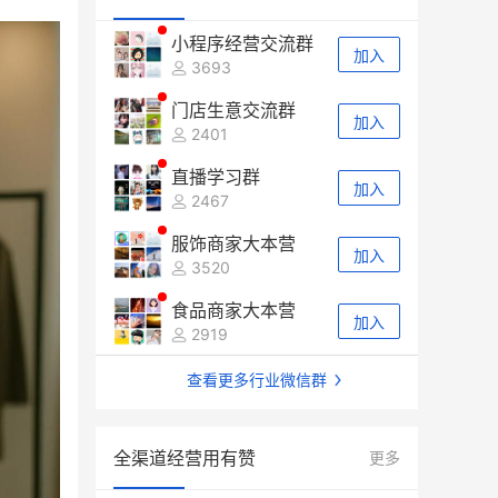
小程序经营交流群
加入
3693
门店生意交流群
加入
2401
直播学习群
加入
2467
服饰商家大本营
加入
3520
食品商家大本营
加入
2919
查看更多行业微信群
全渠道经营用有赞
更多