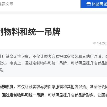
推荐文章
体验商城
BEIESTATE贝易品牌
龙贝莱商
女装
商城
制物料和统一吊牌
母婴
200
2
万
万
1
2
收
月销
top
亿元
14.2k
类目销售额
年度GMV
爆发
发力私域月销200
有货源没流量？母婴馆如何破局
辅食品
这家女装连锁如何借
让店铺毫无辨识度，不仅让顾客容易把你家服装和其他店混淆，
零售？
他只用7年做到平台销冠，转战私
流失。事实上，通过定制物料和统一吊牌，可以明显提升店铺品
域如何破局？
高。
查看详情
查看详情
无辨识度
，不仅让顾客容易把你家服装和其他店混淆，甚至还会
，
通过定制物料和统一吊牌
，可以明显提升店铺品牌形象，让顾