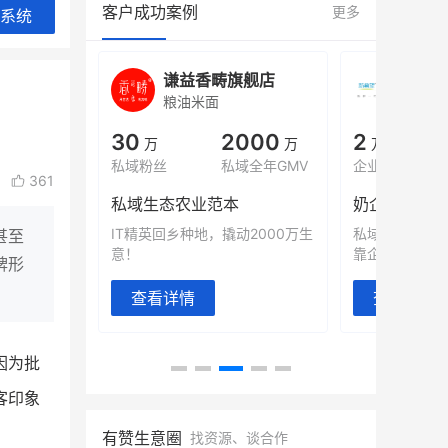
客户成功案例
更多
系统
城
谦益香畴旗舰店
白帝
粮油米面
小吃快
00
30
2000
2
%
万
万
万人
会员的客单价提升
私域粉丝
私域全年GMV
企业微信半年拉
361
万
私域生态农业范本
奶企靠企业微
有赞破局新
IT精英回乡种地，撬动2000万生
私域样本打法
甚至
意！
靠企业微信实现
牌形
查看详情
查看详情
因为批
客印象
有赞生意圈
找资源、谈合作