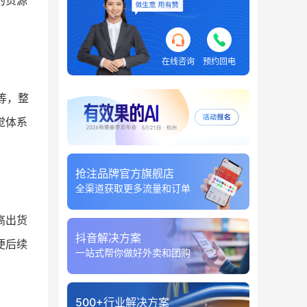
的货源
在线咨询
预约回电
等，整
觉体系
抢注品牌官方旗舰店
全渠道获取更多流量和订单
高出货
抖音解决方案
便后续
一站式帮你做好外卖和团购
500+行业解决方案