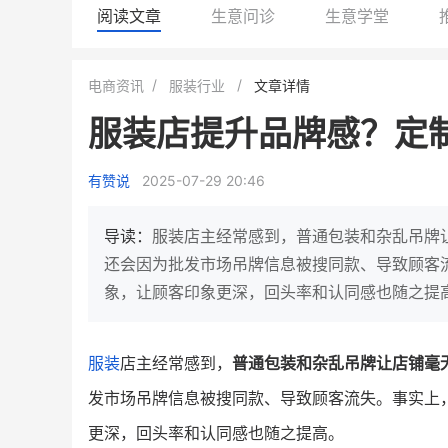
阅读文章
生意问诊
生意学堂
白帝牛奶旗舰店
小鹿蓝蓝会员
电商资讯
服装行业
文章详情
小吃快餐
休闲零食
服装店提升品牌感？定
2
900
80%
7900
万人
万
+
企业微信半年拉新
年销售额
复购率
一季度营
有赞说
2025-07-29 20:46
奶企靠企业微信销售额翻8倍
国民品牌副线的私域大
私域样本打法！新希望白帝乳业
三只松鼠旗下的网红婴儿
导读：
服装店主经常感到，普通包装和杂乱吊牌
靠企业微信实现销售额翻 8 倍！
牌，22天便拿下类目第一
还会因为批发市场吊牌信息被搜同款、导致顾客
象，让顾客印象更深，回头率和认同感也随之提
查看详情
查看详情
服装
店主经常感到，
普通包装和杂乱吊牌让店铺毫
发市场吊牌信息被搜同款、导致顾客流失。事实上
更深，回头率和认同感也随之提高。