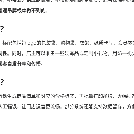
牌，不带公开供应商信息
，不仅展现品牌专业度，还有效保护你
普通吊牌根本做不到的
。
？
。标配包括带logo的包装袋、购物袋、衣架、纸质卡片、会员券
调性
。同时，店主可以准备一些装饰品或定制小礼物，用统一视
顾客自发分享和传播
。
？
自动生成商品清单和对应的价格标签，再批量打印吊牌，大幅提
人工错误
，让门店运营更流畅。部分系统还能支持数据留存，方
。