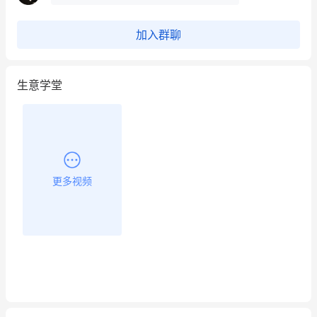
餐饮也得靠私域和服务提高竞争力
加入群聊
昨晚的直播课程太好啦❤️
生意学堂
更多视频