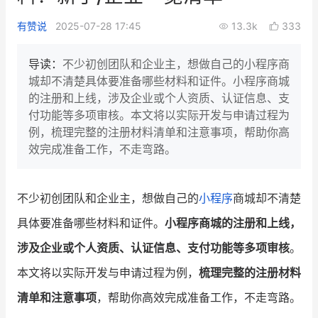
新零售私享会
门店经营增长公开课
有赞说
2025-07-28 17:45
13.3k
333
AllValue
战略合作
导读：
不少初创团队和企业主，想做自己的小程序商
城却不清楚具体要准备哪些材料和证件。小程序商城
增长产品指南
的注册和上线，涉及企业或个人资质、认证信息、支
付功能等多项审核。本文将以实际开发与申请过程为
智库
产品场景库
例，梳理完整的注册材料清单和注意事项，帮助你高
产品更新动态
帮助中心
效完成准备工作，不走弯路。
行业洞察
不少初创团队和企业主，想做自己的
小程序
商城却不清楚
品牌消费观
行业报告
具体要准备哪些材料和证件。
小程序商城的注册和上线，
新零售资讯
涉及企业或个人资质、认证信息、支付功能等多项审核
。
本文将以实际开发与申请过程为例，
梳理完整的注册材料
培训课程
清单和注意事项
，帮助你高效完成准备工作，不走弯路。
私域课程
新零售内参