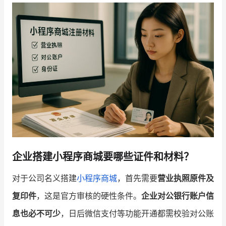
增长俱乐部
增长俱乐部
有赞商盟
商家社区
社群交流
合作共进
入驻有赞
认证代理商
认证服务商
设计服务商
企业搭建小程序商城要哪些证件和材料？
有赞云
数据通服务
对于公司名义搭建
小程序商城
，首先需要
营业执照原件及
复印件
，这是官方审核的硬性条件。
企业对公银行账户信
息也必不可少
，日后微信支付等功能开通都需校验对公账