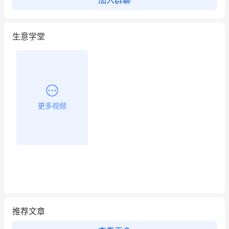
加入群聊
餐饮也得靠私域和服务提高竞争力
生意学堂
昨晚的直播课程太好啦❤️
更多视频
推荐文章