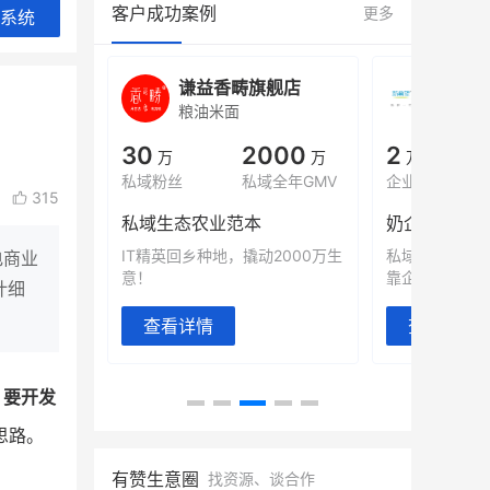
客户成功案例
更多
系统
城
谦益香畴旗舰店
白帝
粮油米面
小吃快
00
30
2000
2
%
万
万
万人
会员的客单价提升
私域粉丝
私域全年GMV
企业微信半年拉
315
万
私域生态农业范本
奶企靠企业微
有赞破局新
IT精英回乡种地，撬动2000万生
私域样本打法
电商业
意！
靠企业微信实现
计细
查看详情
查看详情
。
要开发
思路。
有赞生意圈
找资源、谈合作