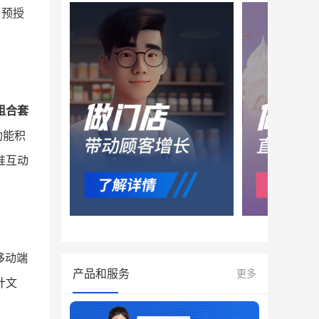
、预授
组合套
功能积
准互动
移动端
产品和服务
更多
计文