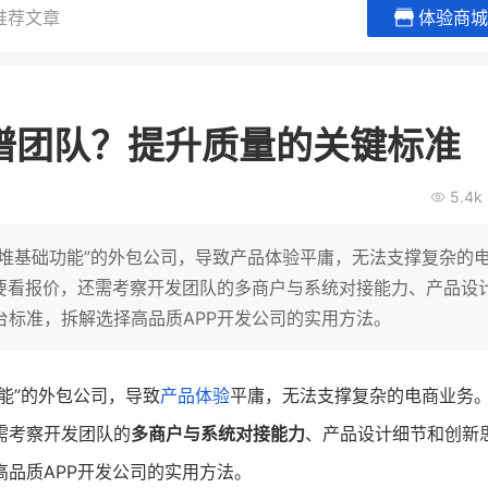
推荐文章
体验商城
BEIESTATE贝易品牌
龙贝莱商
女装
商城
谱团队？提升质量的关键标准
母婴
200
2
万
万
1
2
收
月销
top
亿元
5.4k
类目销售额
年度GMV
爆发
发力私域月销200
有货源没流量？母婴馆如何破局
辅食品
这家女装连锁如何借
会堆基础功能”的外包公司，导致产品体验平庸，无法支撑复杂的
零售？
他只用7年做到平台销冠，转战私
仅要看报价，还需考察开发团队的多商户与系统对接能力、产品设
域如何破局？
标准，拆解选择高品质APP开发公司的实用方法。
查看详情
查看详情
能”的外包公司，导致
产品体验
平庸，无法支撑复杂的电商业务
需考察开发团队的
多商户与系统对接能力
、产品设计细节和创新
品质APP开发公司的实用方法。