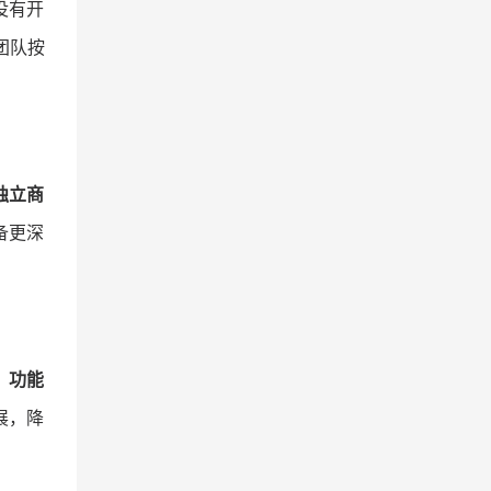
没有开
团队按
独立商
备更深
、功能
展，降