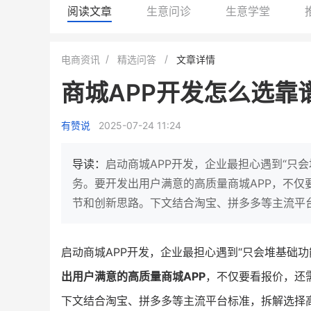
阅读文章
生意问诊
生意学堂
白帝牛奶旗舰店
小鹿蓝蓝会员
电商资讯
精选问答
文章详情
小吃快餐
休闲零食
商城APP开发怎么选靠
2
900
80%
7900
万人
万
+
企业微信半年拉新
年销售额
复购率
一季度营
有赞说
2025-07-24 11:24
奶企靠企业微信销售额翻8倍
国民品牌副线的私域大
私域样本打法！新希望白帝乳业
三只松鼠旗下的网红婴儿
导读：
启动商城APP开发，企业最担心遇到“只
靠企业微信实现销售额翻 8 倍！
牌，22天便拿下类目第一
务。要开发出用户满意的高质量商城APP，不
节和创新思路。下文结合淘宝、拼多多等主流平台
查看详情
查看详情
启动商城APP开发，企业最担心遇到“只会堆基础功
出用户满意的高质量商城APP
，不仅要看报价，还
下文结合淘宝、拼多多等主流平台标准，拆解选择高