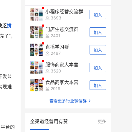
小程序经营交流群
加入
3693
缺乏
拼
门店生意交流群
加入
壳子”，
2401
直播学习群
加入
2467
服饰商家大本营
加入
3520
开发公
食品商家大本营
加入
实现难
2919
查看更多行业微信群
全渠道经营用有赞
更多
同平台的