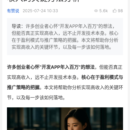
新零售私享会
门店经营增长公开课
有赞说
2025-07-24 10:33
5.6k
98
AllValue
战略合作
导读：
许多创业者心怀“开发APP年入百万”的想法，
但能否真正实现高收入，远不止开发技术本身。核心
增长产品指南
在于盈利模式与推广策略的把握。本文将帮助你分析
实现高收入的关键环节，以及每一步该如何落地。
智库
产品场景库
产品更新动态
帮助中心
许多创业者心怀“开发APP年入百万”的想法
，但能否真正
行业洞察
实现高收入，远不止开发技术本身。
核心在于盈利模式与
推广策略的把握
。本文将帮助你分析实现高收入的关键环
品牌消费观
行业报告
节，以及每一步该如何落地。
新零售资讯
培训课程
私域课程
新零售内参