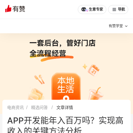
生意专家
导航
有赞学堂
有赞说增长
私域日历
增长方法
有赞说案例拆解
有赞专家说
有赞成功案例
新零售最佳实践
面对面聊增长
电商资讯
精选问答
文章详情
有赞春季发布会
实干家直播间
APP开发能年入百万吗？实现高
新零售大会
新零售茶会
收入的关键方法分析