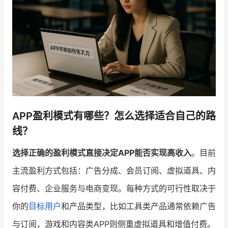
增长俱乐部
增长俱乐部
有赞商盟
商家社区
社群交流
合作共进
APP盈利模式有哪些？怎么选择适合自己的路
入驻有赞
认证代理商
线？
认证服务商
设计服务商
选择正确的盈利模式直接决定APP能否实现高收入
。目前
有赞云
数据通服务
主流盈利方式包括：广告分成、会员订阅、虚拟道具、内
容付费、企业服务与电商变现。每种方式的可行性取决于
你的
目标用户
和产品类型，比如工具类产品通常依赖广告
与订阅，游戏和内容类APP则侧重虚拟道具和增值付费。