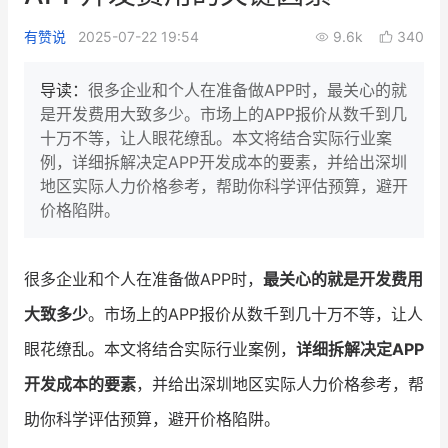
新零售私享会
门店经营增长公开课
有赞说
2025-07-22 19:54
9.6k
340
AllValue
战略合作
导读：
很多企业和个人在准备做APP时，最关心的就
是开发费用大致多少。市场上的APP报价从数千到几
增长产品指南
十万不等，让人眼花缭乱。本文将结合实际行业案
例，详细拆解决定APP开发成本的要素，并给出深圳
智库
产品场景库
地区实际人力价格参考，帮助你科学评估预算，避开
产品更新动态
帮助中心
价格陷阱。
行业洞察
很多企业和个人在准备做APP时，
最关心的就是开发费用
品牌消费观
行业报告
大致多少
。市场上的APP报价从数千到几十万不等，让人
新零售资讯
眼花缭乱。本文将结合实际行业案例，
详细拆解决定APP
开发成本的要素
，并给出深圳地区实际人力价格参考，帮
培训课程
助你科学评估预算，避开价格陷阱。
私域课程
新零售内参