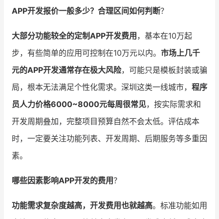
APP开发报价一般多少？合理区间如何判断
？
增长俱乐部
大部分功能较全的定制APP开发费用
，基本在10万起
增长俱乐部
有赞商盟
步，有些简单的应用可控制在10万元以内。
市场上几千
商家社区
社群交流
元的APP开发通常存在极大风险
，可能只是模板封装或骗
局，根本无法满足个性化需求。深圳这类一线城市，
程序
合作共进
员人力价格6000~8000元每周很常见
，按实际需求和
入驻有赞
认证代理商
开发周期叠加，完整项目预算自然不会太低。评估成本
认证服务商
设计服务商
时，一定要关注功能列表、开发周期、后期服务等多重因
素。
有赞云
数据通服务
哪些因素影响APP开发的费用
？
功能需求复杂度越高，开发费用也就越高
。标准功能如用