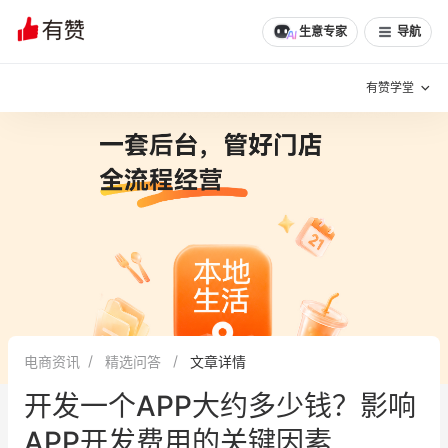
文章
问诊
群聊
学堂
推荐
分享
生意专家
导航
有赞学堂
有赞说增长
私域日历
增长方法
有赞说案例拆解
有赞专家说
有赞成功案例
新零售最佳实践
面对面聊增长
电商资讯
精选问答
文章详情
有赞春季发布会
实干家直播间
开发一个APP大约多少钱？影响
新零售大会
新零售茶会
APP开发费用的关键因素