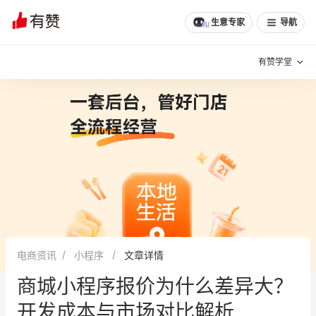
文章
问诊
群聊
学堂
推荐
分享
生意专家
导航
有赞学堂
有赞说增长
私域日历
增长方法
有赞说案例拆解
有赞专家说
有赞成功案例
新零售最佳实践
面对面聊增长
电商资讯
小程序
文章详情
有赞春季发布会
实干家直播间
商城小程序报价为什么差异大？
新零售大会
新零售茶会
开发成本与市场对比解析