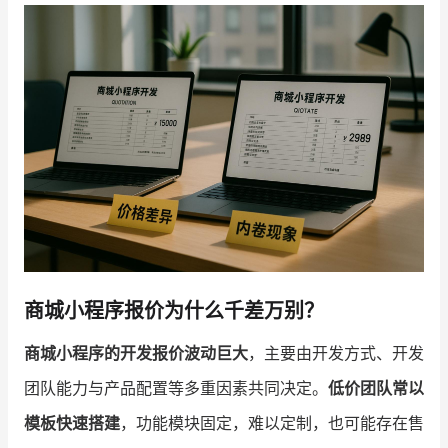
增长俱乐部
增长俱乐部
有赞商盟
商家社区
社群交流
合作共进
入驻有赞
认证代理商
认证服务商
设计服务商
商城小程序报价为什么千差万别？
有赞云
数据通服务
商城小程序的开发报价波动巨大
，主要由开发方式、开发
团队能力与产品配置等多重因素共同决定。
低价团队常以
模板快速搭建
，功能模块固定，难以定制，也可能存在售