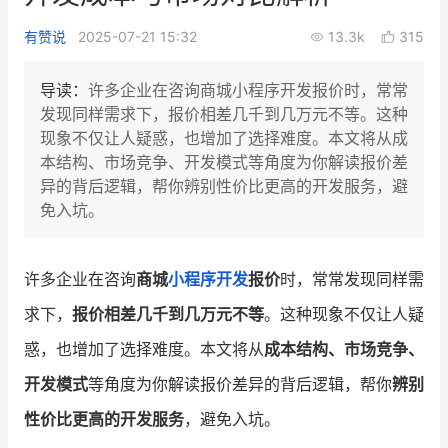
新零售私享会
门店经营增长公开课
有赞说
2025-07-21 15:32
13.3k
315
AllValue
战略合作
导读：
许多企业在咨询商城小程序开发报价时，常常
发现同样需求下，报价相差几千到几万元不等。这种
增长产品指南
现象不仅让人疑惑，也增加了选择难度。本文将从成
本结构、市场竞争、开发模式等角度为你解读报价差
智库
产品场景库
异的背后逻辑，帮你辨别性价比更高的开发服务，避
产品更新动态
帮助中心
免入坑。
行业洞察
许多企业在咨询
商城
小程序开发
报价
时，常常发现同样需
品牌消费观
行业报告
求下，
报价相差几千到几万元不等
。这种现象不仅让人疑
新零售资讯
惑，也增加了选择难度。本文将从
成本结构、市场竞争、
开发模式
等角度为你解读报价差异的背后逻辑，帮你
辨别
培训课程
性价比更高的开发服务
，避免入坑。
私域课程
新零售内参