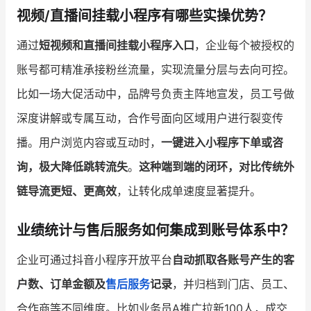
视频/直播间挂载小程序有哪些实操优势？
通过
短视频和直播间挂载小程序入口
，企业每个被授权的
账号都可精准承接粉丝流量，实现流量分层与去向可控。
比如一场大促活动中，品牌号负责主阵地宣发，员工号做
深度讲解或专属互动，合作号面向区域用户进行裂变传
播。用户浏览内容或互动时，
一键进入小程序下单或咨
询，极大降低跳转流失
。
这种端到端的闭环，对比传统外
链导流更短、更高效
，让转化成单速度显著提升。
业绩统计与售后服务如何集成到账号体系中？
企业可通过抖音小程序开放平台
自动抓取各账号产生的客
户数、订单金额及
售后服务
记录
，并归档到门店、员工、
合作商等不同维度。比如业务员A推广拉新100人，成交