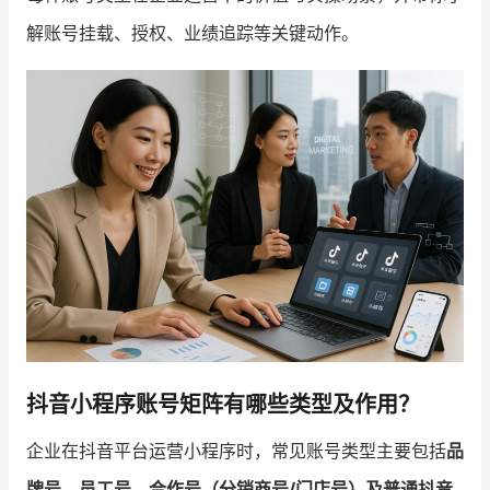
解账号挂载、授权、业绩追踪等关键动作。
增长俱乐部
增长俱乐部
有赞商盟
商家社区
社群交流
合作共进
入驻有赞
认证代理商
认证服务商
设计服务商
有赞云
数据通服务
抖音小程序账号矩阵有哪些类型及作用？
企业在抖音平台运营小程序时，常见账号类型主要包括
品
牌号、员工号、合作号（分销商号/门店号）及普通抖音