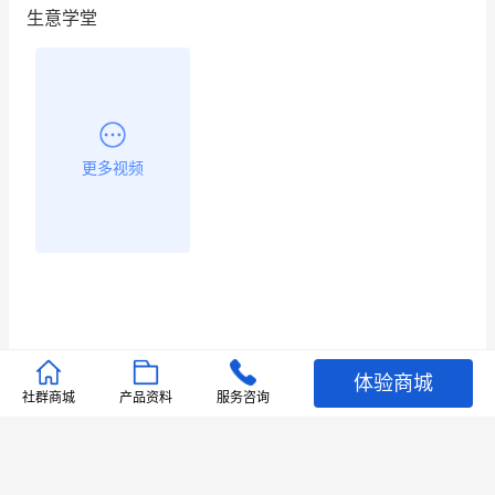
生意学堂
昨晚的直播课程太好啦❤️
更多视频
体验商城
推荐文章
社群商城
产品资料
服务咨询
查看更多