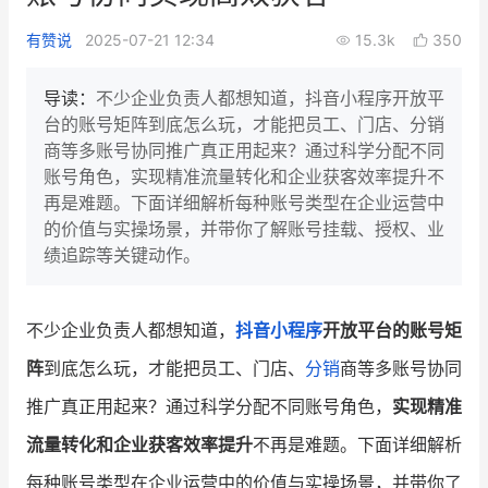
新零售私享会
门店经营增长公开课
有赞说
2025-07-21 12:34
15.3k
350
AllValue
战略合作
导读：
不少企业负责人都想知道，抖音小程序开放平
台的账号矩阵到底怎么玩，才能把员工、门店、分销
增长产品指南
商等多账号协同推广真正用起来？通过科学分配不同
账号角色，实现精准流量转化和企业获客效率提升不
智库
产品场景库
再是难题。下面详细解析每种账号类型在企业运营中
产品更新动态
帮助中心
的价值与实操场景，并带你了解账号挂载、授权、业
绩追踪等关键动作。
行业洞察
品牌消费观
行业报告
不少企业负责人都想知道，
抖音
小程序
开放平台的账号矩
阵
到底怎么玩，才能把员工、门店、
分销
商等多账号协同
新零售资讯
推广真正用起来？通过科学分配不同账号角色，
实现精准
培训课程
流量转化和企业获客效率提升
不再是难题。下面详细解析
私域课程
新零售内参
每种账号类型在企业运营中的价值与实操场景，并带你了