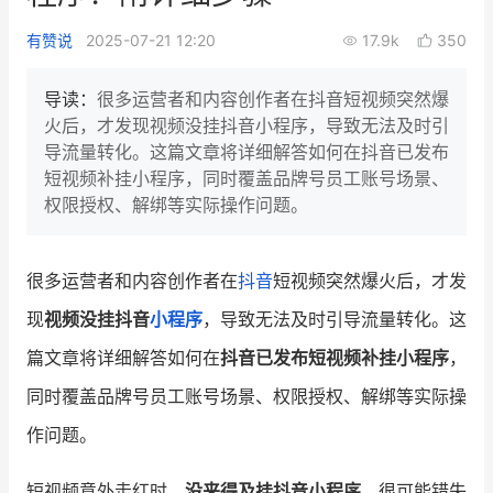
新零售私享会
门店经营增长公开课
有赞说
2025-07-21 12:20
17.9k
350
AllValue
战略合作
导读：
很多运营者和内容创作者在抖音短视频突然爆
火后，才发现视频没挂抖音小程序，导致无法及时引
增长产品指南
导流量转化。这篇文章将详细解答如何在抖音已发布
短视频补挂小程序，同时覆盖品牌号员工账号场景、
智库
产品场景库
权限授权、解绑等实际操作问题。
产品更新动态
帮助中心
很多运营者和内容创作者在
抖音
短视频突然爆火后，才发
行业洞察
现
视频没挂抖音
小程序
，导致无法及时引导流量转化。这
品牌消费观
行业报告
篇文章将详细解答如何在
抖音已发布短视频补挂小程序
，
新零售资讯
同时覆盖品牌号员工账号场景、权限授权、解绑等实际操
作问题。
培训课程
私域课程
新零售内参
短视频意外走红时，
没来得及挂抖音小程序
，很可能错失