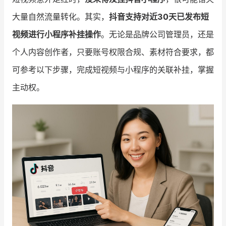
大量自然流量转化。其实，
抖音支持对近30天已发布短
增长俱乐部
视频进行小程序补挂操作
。无论是品牌公司管理员，还是
增长俱乐部
有赞商盟
个人内容创作者，只要账号权限合规、素材符合要求，都
商家社区
社群交流
可参考以下步骤，完成短视频与小程序的关联补挂，掌握
主动权。
合作共进
入驻有赞
认证代理商
认证服务商
设计服务商
有赞云
数据通服务