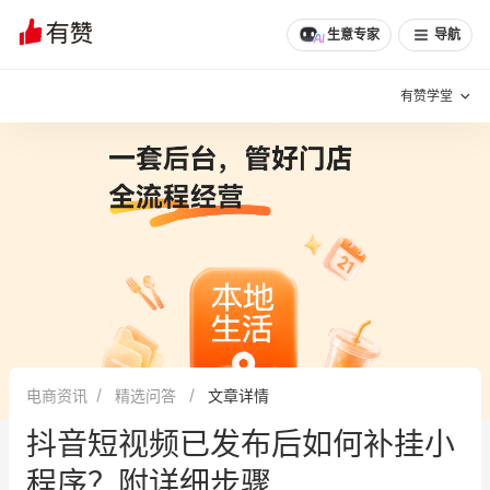
文章
问诊
群聊
学堂
推荐
分享
生意专家
导航
有赞学堂
有赞说增长
私域日历
增长方法
有赞说案例拆解
有赞专家说
有赞成功案例
新零售最佳实践
面对面聊增长
电商资讯
精选问答
文章详情
有赞春季发布会
实干家直播间
抖音短视频已发布后如何补挂小
新零售大会
新零售茶会
程序？附详细步骤