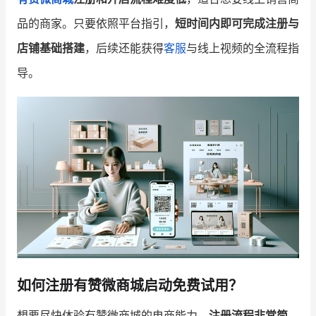
品的商家。只要依照平台指引，
短时间内即可完成注册与
增长俱乐部
店铺基础搭建
，后续还能获得
客服
与线上视频的全流程指
增长俱乐部
有赞商盟
导。
商家社区
社群交流
合作共进
入驻有赞
认证代理商
认证服务商
设计服务商
有赞云
数据通服务
如何注册有赞微商城启动免费试用？
想要尽快体验有赞微商城的电商能力，
注册流程非常简