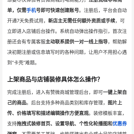
单，仅需
手机
号即可快速创建账号
。注册后，平台会自动
开通7天免费试用，
新店主无需任何额外资质或手续
，可
立即进入店铺后台操作。系统自动弹出操作指引，首次注
册还会有专属客服
主动联系提供一对一线上指导
，帮助解
决初期注册或信息填写时的各种问题，让用户不用担心遇
到“卡壳”难题。
上架商品与店铺装修具体怎么操作？
完成注册后，进入有赞微商城管理后台，即可
一键上架自
己的商品
。后台支持多种商品类别和库存管理，
图片上
传、价格填写和描述编辑操作方便直观
。装修模板丰富，
支持
拖拽式装修首页、设置导航、个性化轮播图和
优惠券
弹窗
，不需要美工基础，也能搭建出专业感十足的店铺首