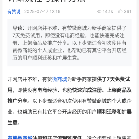
新零售私享会
门店经营增长公开课
有赞说
2025-07-17 12:16
14.1k
361
AllValue
战略合作
导读：
开网店并不难，有赞微商城为新手商家提供了
7天免费试用，即使没有电商经验，也能快速完成注
增长产品指南
册、上架商品及推广分享。以下步骤适合初次使用有
赞微商城的个人或企业，也帮助已有其它平台开店经
智库
产品场景库
历的用户顺利迁移和扩展生意。
产品更新动态
帮助中心
开网店并不难，有赞
微商城
为新手商家
提供了7天免费试
行业洞察
用
，即使没有电商经验，也能
快速完成注册、上架商品及
品牌消费观
行业报告
推广分享
。以下步骤适合初次使用有赞微商城的个人或企
新零售资讯
业，也帮助已有其它平台开店经历的用户
顺利迁移和扩展
生意
。
培训课程
私域课程
新零售内参
有赞微商城
注册和开店流程难度低
，适合想要线上销售商