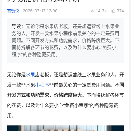
新零售私享会
门店经营增长公开课
有赞说
2025-07-17 12:00
14.3k
374
AllValue
战略合作
导读：
无论你是水果店老板，还是想运营线上水果业
务的人，开发一款水果小程序前最关心的一定是费用
增长产品指南
问题。不同开发方式和功能需求，价格跨度巨大。下
面将拆解各环节的花费，以及为什么要小心“免费小
智库
产品场景库
程序”的各种隐藏费用。
产品更新动态
帮助中心
无论你是
水果
店老板，还是想运营线上水果业务的人，开
行业洞察
发一款**水果
小程序
**前最关心的一定是费用问题。
不同
品牌消费观
行业报告
开发方式和功能需求，价格跨度巨大
。下面将拆解各环节
新零售资讯
的花费，以及为什么要小心“免费小程序”的各种隐藏费
用。
培训课程
私域课程
新零售内参