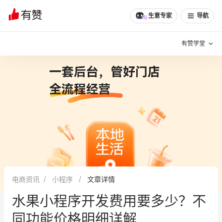
文章
问诊
群聊
学堂
推荐
分享
生意专家
导航
有赞学堂
有赞说增长
私域日历
增长方法
有赞说案例拆解
有赞专家说
有赞成功案例
新零售最佳实践
面对面聊增长
电商资讯
小程序
文章详情
有赞春季发布会
实干家直播间
水果小程序开发费用要多少？不
新零售大会
新零售茶会
同功能价格明细详解