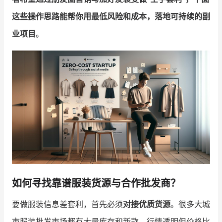
这些操作思路能帮你用最低风险和成本，落地可持续的副
增长俱乐部
业项目
。
增长俱乐部
有赞商盟
商家社区
社群交流
合作共进
入驻有赞
认证代理商
认证服务商
设计服务商
有赞云
数据通服务
如何寻找靠谱服装货源与合作批发商？
要做服装信息差套利，首先必须
对接优质货源
。很多大城
市服装批发市场都有大量库存和新款，行情透明但价格比