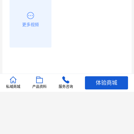
更多视频
体验商城
推荐文章
私域商城
产品资料
服务咨询
查看更多
店铺护航
有赞安心入驻 服务中断赔偿102.4倍