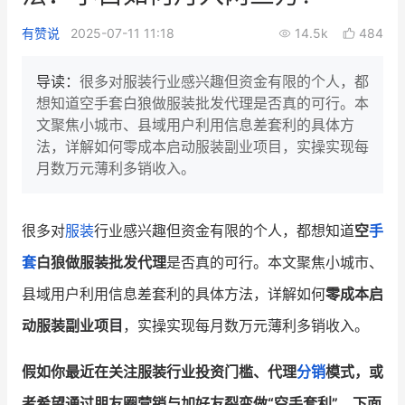
新零售私享会
门店经营增长公开课
有赞说
2025-07-11 11:18
14.5k
484
AllValue
战略合作
导读：
很多对服装行业感兴趣但资金有限的个人，都
想知道空手套白狼做服装批发代理是否真的可行。本
增长产品指南
文聚焦小城市、县域用户利用信息差套利的具体方
法，详解如何零成本启动服装副业项目，实操实现每
智库
产品场景库
月数万元薄利多销收入。
产品更新动态
帮助中心
很多对
服装
行业感兴趣但资金有限的个人，都想知道
空
手
行业洞察
套
白狼做服装批发代理
是否真的可行。本文聚焦小城市、
品牌消费观
行业报告
县域用户利用信息差套利的具体方法，详解如何
零成本启
新零售资讯
动服装副业项目
，实操实现每月数万元薄利多销收入。
培训课程
假如你最近在关注服装行业投资门槛、代理
分销
模式，或
私域课程
新零售内参
者希望通过朋友圈营销与加好友裂变做“空手套利”，下面