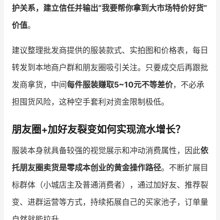
护关系，建立信任并输出“我要帮你拿到大市场特价好货”
价值
。
建议整理批发商提供的服装款式、实拍图和价格表，每日
转发到本地商户群和朋友圈吸引关注。只要成交后再跟批
发商拿货，中间
每件服装赚取5~10元不等差价
，不必承
担囤货风险，这种空手套利对资金限制极低。
朋友圈+加好友裂变如何实现流水增长？
服装本身就具备较强的视觉展示和冲动消费属性，因此
依
托朋友圈卖货是零成本创业的黄金操作路径
。不断扩展目
标群体（小城店主及普通消费者），通过加好友、推荐裂
变、进群运营等方式，持续拓展自己的买家池子，订单量
自然就能拉升。