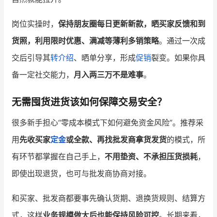
岗位实操时，
保持朋友圈每日更新新款，晒买家反馈和到
货照，利用限时优惠、满减等薄利多销策略
。通过一次成
交后引导其
转介绍
、晒单分享，形成
促销
裂变。如果你具
备一定社交能力，
月入两三万不是难事
。
无需囤货进货该如何保障交易安全？
很多新手担心“零成本模式下如何避免资金风险”。推荐采
用
先收买家
定金
或全款、再找批发商拿货发货
的模式，所
有环节都掌握在自己手上，
不用垫资、不承担压货损耗
，
即使出现退货，也可与批发商协商对接。
和买家、批发商都要事先确认货期、退换货规则、结算方
式，这样
业务规模做大后也能保持风险可控
。长期来看，