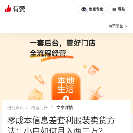
文章
问诊
群聊
学堂
推荐
分享
生意专家
导航
有赞学堂
有赞说增长
私域日历
增长方法
有赞说案例拆解
有赞专家说
有赞成功案例
新零售最佳实践
面对面聊增长
电商资讯
精选问答
文章详情
有赞春季发布会
实干家直播间
零成本信息差套利服装卖货方
新零售大会
新零售茶会
法：小白如何月入两三万？