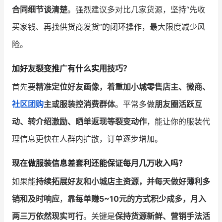
合同细节谈清楚
。强烈建议多对比几家货源，坚持“先收
买家钱、再找供货商发货”的闭环操作，最大限度减少风
险。
加好友裂变推广有什么实用技巧？
首先要
精准定位好友画像，着重加小城零售店主、微商、
社区团购
主或服装控消费群体
。平常多做
朋友圈活跃互
动、转介绍激励、晒单返现等裂变动作
，能让你的服装代
理信息更快在人群内扩散，订单逐步增加。
现在做服装信息差套利还能保证每月几万收入吗？
如果能
持续拓展好友和小城店主资源，并每天做好薄利多
销和及时响应
，靠
每单赚5~10元的方式积少成多，月入
两三万依然现实可行
。关键是
保持货源新鲜、营销手法活