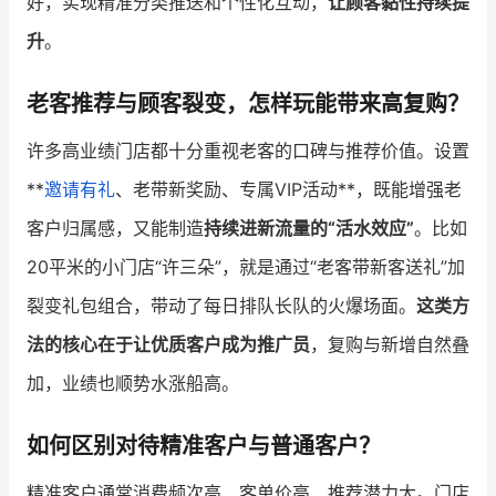
好，实现精准分类推送和个性化互动，
让顾客黏性持续提
升
。
老客推荐与顾客裂变，怎样玩能带来高复购？
许多高业绩门店都十分重视老客的口碑与推荐价值。设置
**
邀请有礼
、老带新奖励、专属VIP活动**，既能增强老
客户归属感，又能制造
持续进新流量的“活水效应”
。比如
20平米的小门店“许三朵”，就是通过“老客带新客送礼”加
裂变礼包组合，带动了每日排队长队的火爆场面。
这类方
法的核心在于让优质客户成为推广员
，复购与新增自然叠
加，业绩也顺势水涨船高。
如何区别对待精准客户与普通客户？
精准客户通常消费频次高、客单价高、推荐潜力大。门店