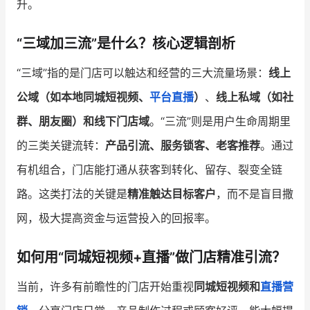
升。
增长俱乐部
“三域加三流”是什么？核心逻辑剖析
增长俱乐部
有赞商盟
“三域”指的是门店可以触达和经营的三大流量场景：
线上
商家社区
社群交流
公域（如本地同城短视频、
平台直播
）
、
线上私域（如社
群、朋友圈）
和
线下门店域
。“三流”则是用户生命周期里
合作共进
的三类关键流转：
产品引流、服务锁客、老客推荐
。通过
入驻有赞
认证代理商
有机组合，门店能打通从获客到转化、留存、裂变全链
认证服务商
设计服务商
路。这类打法的关键是
精准触达目标客户
，而不是盲目撒
网，极大提高资金与运营投入的回报率。
有赞云
数据通服务
如何用“同城短视频+直播”做门店精准引流？
当前，许多有前瞻性的门店开始重视
同城短视频和
直播营