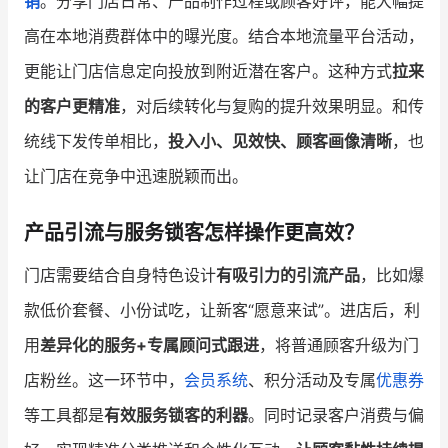
销
。分享门店日常、产品制作过程或顾客好评，能大幅提
高在本地消费群体中的曝光度。结合本地流量平台活动，
更能让门店信息定向投放到附近潜在客户。这种方式
拉来
的客户更精准
，对后续转化与复购的提升效果明显。和传
统线下发传单相比，
投入小、见效快、顾客画像清晰
，也
让门店在竞争中迅速脱颖而出。
产品引流与服务锁客怎样操作更高效？
门店需要结合自身特色设计
有吸引力的引流产品
，比如爆
款低价套餐、小份试吃，让新客“愿意来试”。进店后，利
用
差异化的服务+专属顾问式跟进
，将普通顾客升级为门
店粉丝。这一环节中，
会员系统
、积分活动及专属
优惠券
等工具都是
有效服务锁客的利器
。同时记录客户消费与偏