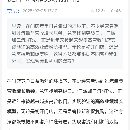
新零售私享会
门店经营增长公开课
有赞说
2025-07-08 17:10
12.3k
481
AllValue
战略合作
导读：
在门店竞争日益激烈的环境下，不少经营者遇
到过流量与营收增长瓶颈，急需找到突破口。“三域
增长产品指南
加三流”打法，正是近年来被越来越多高营收门店实
践验证的高效业绩增长模型。无论是初开门店，还是
智库
产品场景库
急需拉新和促复购，这种方法都能根据不同客户精准
产品更新动态
帮助中心
分层，实现客流和利润的双提升。
行业洞察
在门店竞争日益激烈的环境下，不少经营者遇到过
流量与
品牌消费观
行业报告
营收增长瓶颈
，急需找到突破口。“三域加三流”打法，正
新零售资讯
是近年来被越来越多高营收门店实践验证的
高效业绩增长
模型
。无论是初开门店，还是急需拉新和促复购，这种方
培训课程
法都能根据不同客户精准分层，实现客流和利润的双提
私域课程
新零售内参