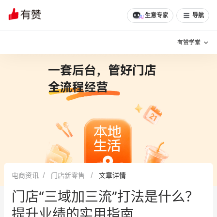
文章
问诊
群聊
学堂
推荐
分享
生意专家
导航
有赞学堂
有赞说增长
私域日历
增长方法
有赞说案例拆解
有赞专家说
有赞成功案例
新零售最佳实践
面对面聊增长
电商资讯
门店新零售
文章详情
有赞春季发布会
实干家直播间
门店“三域加三流”打法是什么？
新零售大会
新零售茶会
提升业绩的实用指南