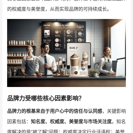
的权威度与美誉度，从而实现品牌的可持续成长。
增长俱乐部
增长俱乐部
有赞商盟
商家社区
社群交流
合作共进
入驻有赞
认证代理商
认证服务商
设计服务商
有赞云
数据通服务
品牌力受哪些核心因素影响？
品牌力的根基来自于用户心中的信任与认同感
，关键影响
因素包括：
知名度、权威度、美誉度与市场关注度
。知名
度解决的是“被了解”问题；权威度决定行业话语权；美誉