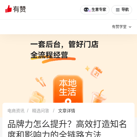
生意专家
导航
有赞学堂
有赞说增长
私域日历
增长方法
有赞说案例拆解
有赞专家说
有赞成功案例
新零售最佳实践
面对面聊增长
电商资讯
精选问答
文章详情
有赞春季发布会
实干家直播间
品牌力怎么提升？高效打造知名
新零售大会
新零售茶会
度和影响力的全链路方法