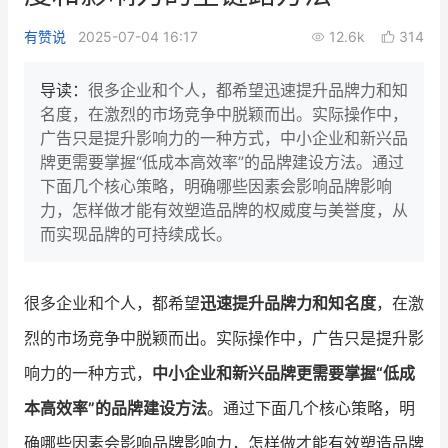
新零售私享会
门店经营增长公开课
有赞说
2025-07-04 16:17
12.6k
314
AllValue
战略合作
导读：
很多企业和个人，都希望迅速提升品牌力和知
名度，在激烈的市场竞争中脱颖而出。实际操作中，
增长产品指南
广告只是提升影响力的一种方式，中小企业和新兴品
牌更需要掌握“低成本高效率”的品牌建设方法。通过
智库
产品场景库
下面几个核心策略，明确哪些因素会影响品牌影响
产品更新动态
帮助中心
力，怎样做才能有效塑造品牌的权威度与美誉度，从
而实现品牌的可持续成长。
行业洞察
品牌消费观
行业报告
很多企业和个人，都希望
迅速提升品牌力和知名度
，在激
烈的市场竞争中脱颖而出。实际操作中，广告只是提升影
新零售资讯
响力的一种方式，
中小企业和新兴品牌更需要掌握“低成
培训课程
本高效率”的品牌建设方法
。通过下面几个核心策略，明
私域课程
新零售内参
确哪些因素会影响品牌影响力，怎样做才能有效塑造品牌