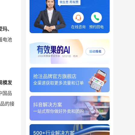
在线咨询
预约回电
爱玛、
强电池
抢注品牌官方旗舰店
规模发
全渠道获取更多流量和订单
中国品
产品的接
抖音解决方案
一站式帮你做好外卖和团购
500+行业解决方案