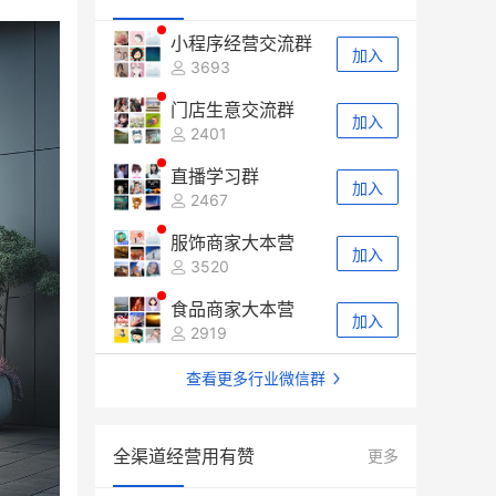
小程序经营交流群
加入
3693
门店生意交流群
加入
2401
直播学习群
加入
2467
服饰商家大本营
加入
3520
食品商家大本营
加入
2919
查看更多行业微信群
全渠道经营用有赞
更多