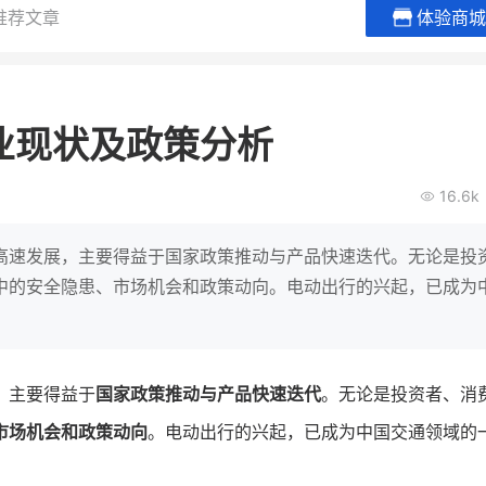
推荐文章
体验商城
白帝牛奶旗舰店
小鹿蓝蓝
小吃快餐
休闲零食
业现状及政策分析
0
2
900
80%
7
万
万人
万
+
GMV
企业微信半年拉新
年销售额
复购率
一
16.6k
奶企靠企业微信销售额翻8倍
国民品牌副线的私
0万生
私域样本打法！新希望白帝乳业
三只松鼠旗下的网红
高速发展，主要得益于国家政策推动与产品快速迭代。无论是投
靠企业微信实现销售额翻 8 倍！
牌，22天便拿下类目
中的安全隐患、市场机会和政策动向。电动出行的兴起，已成为
查看详情
查看详情
，主要得益于
国家政策推动与产品快速迭代
。无论是投资者、消
市场机会和政策动向
。电动出行的兴起，已成为中国交通领域的