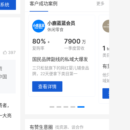
客户成功案例
更多
系统
会员
BEIESTATE贝易品牌
龙贝
女装
商城
母婴
900
200
万
万
1
2
季度营收
月销
top
亿元
397
类目销售额
年度GMV
域大爆发
发力私域月销
有货源没流量？母婴馆如何破局
婴儿辅食品
这家女装连锁
资
第一
零售？
他只用7年做到平台销冠，转战私
中国
域如何破局？
查看详情
查看详情
费者，
一大亮
有赞生意圈
找资源、谈合作