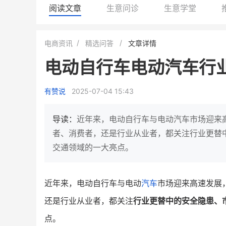
阅读文章
生意问诊
生意学堂
龙贝莱商城
谦益香畴旗舰店
电商资讯
精选问答
文章详情
女装
粮油米面
电动自行车电动汽车行
200
200
30
200
万
%
万
月销
会员的客单价提升
私域粉丝
私域全年
有赞说
2025-07-04 15:43
发力私域月销200万
私域生态农业范本
这家女装连锁如何借有赞破局新
IT精英回乡种地，撬动200
导读：
近年来，电动自行车与电动汽车市场迎来
零售？
意！
私
者、消费者，还是行业从业者，都关注行业更替
交通领域的一大亮点。
查看详情
查看详情
近年来，电动自行车与电动
汽车
市场迎来高速发展
还是行业从业者，都关注
行业更替中的安全隐患、
点。