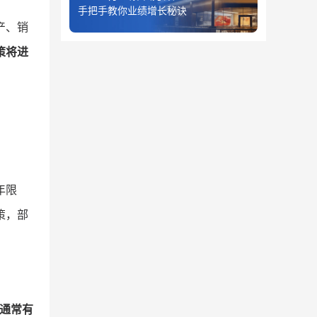
手把手教你业绩增长秘诀
产、销
策将进
年限
策，部
通常有