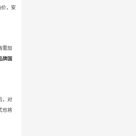
场价，安
商需加
品牌国
后，对
式也将