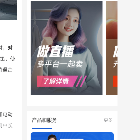
时，
对
政策，使
倒逼企
和电动
产品和服务
更多
到中长