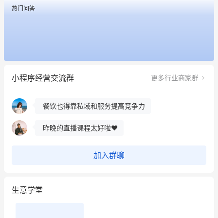
热门问答
昨晚的直播课程太好啦❤️
冰墩墩货源充足需要的联系我
这个营销策划案例推荐大家看一下
小程序经营交流群
更多行业商家群
用有赞就能在微信、小红书同时经营了
餐饮也得靠私域和服务提高竞争力
昨晚的直播课程太好啦❤️
加入群聊
生意学堂