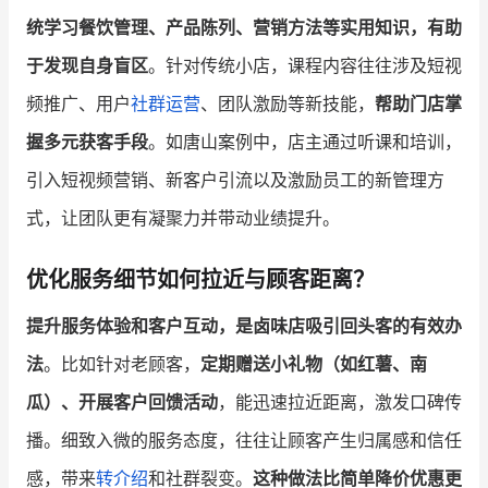
统学习餐饮管理、产品陈列、营销方法等实用知识，有助
于发现自身盲区
。针对传统小店，课程内容往往涉及短视
频推广、用户
社群运营
、团队激励等新技能，
帮助门店掌
握多元获客手段
。如唐山案例中，店主通过听课和培训，
引入短视频营销、新客户引流以及激励员工的新管理方
式，让团队更有凝聚力并带动业绩提升。
优化服务细节如何拉近与顾客距离？
提升服务体验和客户互动，是卤味店吸引回头客的有效办
法
。比如针对老顾客，
定期赠送小礼物（如红薯、南
瓜）、开展客户回馈活动
，能迅速拉近距离，激发口碑传
播。细致入微的服务态度，往往让顾客产生归属感和信任
感，带来
转介绍
和社群裂变。
这种做法比简单降价优惠更