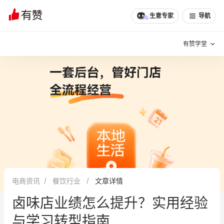
生意专家
导航
有赞学堂
有赞说增长
私域日历
增长方法
有赞说案例拆解
有赞专家说
有赞成功案例
新零售最佳实践
面对面聊增长
电商资讯
餐饮行业
文章详情
有赞春季发布会
实干家直播间
卤味店业绩怎么提升？实用经验
新零售大会
新零售茶会
与学习转型指南