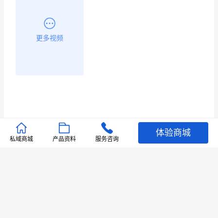
更多视频
体验商城
推荐文章
私域商城
产品资料
服务咨询
查看更多
店铺护航
有赞安心入驻 服务中断赔偿102.4倍