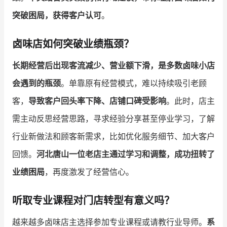
突破困局，获得客户认可
。
增长俱乐部
卤味店如何突破业绩瓶颈？
增长俱乐部
有赞商盟
长期经营后出现客流减少、营业额下滑，是多数卤味小店
商家社区
社群交流
会遇到的瓶颈
。单靠原有经营模式，难以持续吸引老顾
合作共进
客，
导致客户回头率下降、店铺口碑受影响
。此时，店主
入驻有赞
认证代理商
需主动反思经营思路，寻求经验分享甚至停业学习，了解
行业新做法和顾客新需求，比如优化服务细节、加大客户
认证服务商
设计服务商
回馈。
河北唐山一位老店主通过学习和调整，成功扭转了
有赞云
数据通服务
业绩困局
，再度激发了经营信心。
听取专业课程对门店转型有意义吗？
越来越多卤味店主选择参加专业课程或请教行业导师。
系