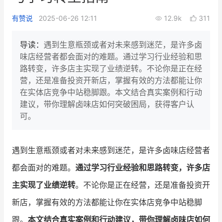
新零售私享会
门店经营增长公开课
有赞说
2025-06-26 12:11
12.9k
311
AllValue
战略合作
导读：
遇到生意瓶颈或者对未来感到迷茫，是许多卤
味店经营者都会面对的难题。通过学习行业经验和思
增长产品指南
路转变，许多店主实现了业绩逆转。不论你是正在经
营，还是准备投资开新店，掌握有效的方法都能让你
智库
产品场景库
在实体店竞争中站稳脚跟。本文结合真实案例和行动
产品更新动态
帮助中心
建议，带你理解卤味店如何突破困局，获得客户认
可。
行业洞察
品牌消费观
行业报告
遇到生意瓶颈或者对未来感到迷茫，是许多卤味店经营者
都会面对的难题。
通过学习行业经验和思路转变，许多店
新零售资讯
主实现了业绩逆转
。不论你是正在经营，还是准备投资开
培训课程
新店，掌握有效的方法都能让你在实体店竞争中站稳脚
私域课程
新零售内参
跟。
本文结合真实案例和行动建议，带你理解卤味店如何