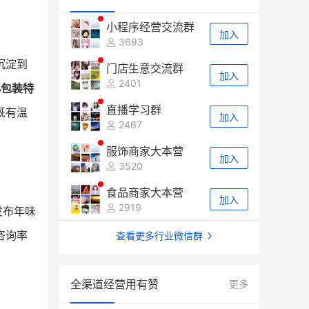
小程序经营交流群
加入
3693
沉淀到
门店生意交流群
加入
2401
小包装特
直播学习群
既有温
加入
2467
服饰商家大本营
加入
3520
食品商家大本营
加入
2919
发布年味
咨询率
查看更多行业微信群
全渠道经营用有赞
更多