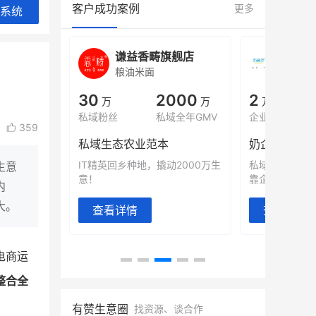
客户成功案例
更多
系统
城
谦益香畴旗舰店
白帝
粮油米面
小吃快
00
30
2000
2
%
万
万
万人
会员的客单价提升
私域粉丝
私域全年GMV
企业微信半年拉
359
万
私域生态农业范本
奶企靠企业微
有赞破局新
IT精英回乡种地，撬动2000万生
私域样本打法
生意
意！
靠企业微信实现
内
大。
查看详情
查看详情
电商运
整合全
有赞生意圈
找资源、谈合作