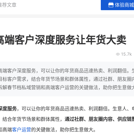
推荐文章
体验商城
BEIESTATE贝易品牌
龙贝莱商
女装
商城
高端客户深度服务让年货大卖
母婴
200
2
万
万
1
2
收
月销
top
亿元
15.7k
类目销售额
年度GMV
爆发
发力私域月销200
有货源没流量？母婴馆如何破局
辅食品
这家女装连锁如何借
高端客户深度服务，可以让你的年货商品迅速热卖、利润翻倍。
零售？
他只用7年做到平台销冠，转战私
目标客户需求，结合年货节场景和群体属性，通过社群、朋友圈
域如何破局？
拆解春节档私域营销和高端客户运营的关键做法，助你把生意做
查看详情
查看详情
深度服务
，可以让你的年货商品迅速热卖、利润翻倍。生意人、
，结合年货节场景和群体属性，
通过社群、朋友圈内容、供应链
和高端
客户运营
的关键做法，助你把生意做大。