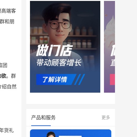
对高端客
群和朋
庭团
动欲
。群
介绍自然
产品和服务
更多
送年货礼