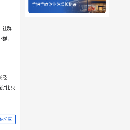
手把手教你业绩增长秘诀
。社群
小群，
长经
设”比只
信分享