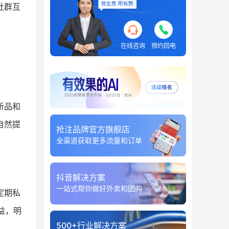
社群互
在线咨询
预约回电
新品和
自然提
抢注品牌官方旗舰店
全渠道获取更多流量和订单
抖音解决方案
一站式帮你做好外卖和团购
定期私
益，明
500+行业解决方案