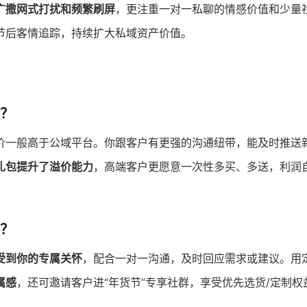
广撒网式打扰和频繁刷屏
，更注重一对一私聊的情感价值和少量
节后客情追踪，持续扩大私域资产价值。
？
价一般高于公域平台。你跟客户有更强的沟通纽带，能及时推送
礼包提升了溢价能力
，高端客户更愿意一次性多买、多送，利润
？
受到你的专属关怀
，配合一对一沟通，及时回应需求或建议。用
属感
，还可邀请客户进“年货节”专享社群，享受优先选货/定制权