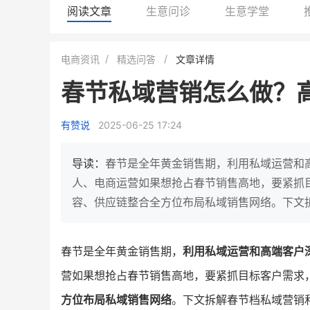
阅读文章
生意问诊
生意学堂
白帝牛奶旗舰店
小鹿蓝蓝会员
电商资讯
精选问答
文章详情
小吃快餐
休闲零食
春节私域营销怎么做？
2
900
80%
7900
万人
万
+
企业微信半年拉新
年销售额
复购率
一季度营
有赞说
2025-06-25 17:24
奶企靠企业微信销售额翻8倍
国民品牌副线的私域大
私域样本打法！新希望白帝乳业
三只松鼠旗下的网红婴儿
导读：
春节是全年黄金销售期，利用私域运营和
靠企业微信实现销售额翻 8 倍！
牌，22天便拿下类目第一
人、电商运营如果想抢占春节销售高地，要紧抓
容、供应链整合全方位布局私域销售网络。下文
查看详情
查看详情
春节是全年黄金销售期，
利用私域运营和高端客户
营如果想抢占春节销售高地，要紧抓目标客户需求
方位布局私域销售网络
。下文拆解春节档私域营销