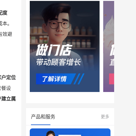
配度
成本。
有效避
客户定位
套餐设
步建立属
产品和服务
更多