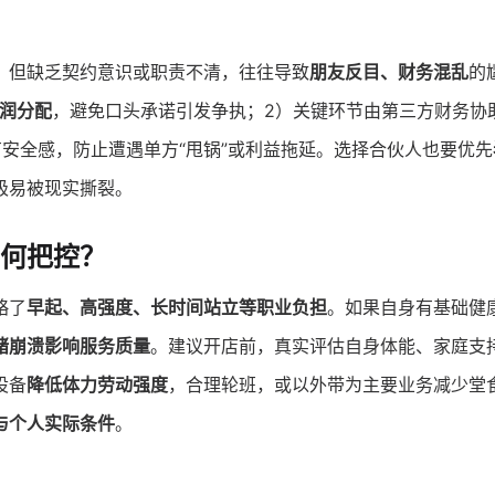
。但缺乏契约意识或职责不清，往往导致
朋友反目、财务混乱
的
润分配
，避免口头承诺引发争执；2）关键环节由第三方财务协
安全感，防止遭遇单方“甩锅”或利益拖延。选择合伙人也要优先
极易被现实撕裂。
何把控？
略了
早起、高强度、长时间站立等职业负担
。如果自身有基础健
绪崩溃影响服务质量
。建议开店前，真实评估自身体能、家庭支
设备
降低体力劳动强度
，合理轮班，或以外带为主要业务减少堂
与个人实际条件
。