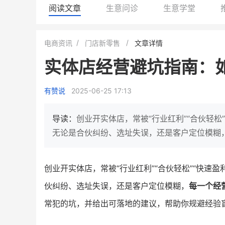
阅读文章
生意问诊
生意学堂
白帝牛奶旗舰店
小鹿蓝蓝会员
电商资讯
门店新零售
文章详情
小吃快餐
休闲零食
实体店经营避坑指南：
2
900
80%
7900
万人
万
+
企业微信半年拉新
年销售额
复购率
一季度营
有赞说
2025-06-25 17:13
奶企靠企业微信销售额翻8倍
国民品牌副线的私域大
私域样本打法！新希望白帝乳业
三只松鼠旗下的网红婴儿
导读：
创业开实体店，常被“行业红利”“合伙轻松
靠企业微信实现销售额翻 8 倍！
牌，22天便拿下类目第一
无论是合伙纠纷、选址失误，还是客户定位模糊
查看详情
查看详情
创业开实体店，常被“行业红利”“合伙轻松”“快速盈
伙纠纷、选址失误，还是客户定位模糊，
每一个经
常犯的坑，并给出可落地的建议，帮助你规避经验