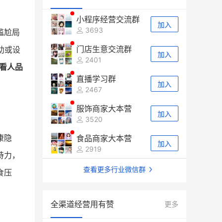
小程序经营交流群
加入
3693
尴尬局
门店生意交流群
助或设
加入
2401
看人品
直播学习群
加入
2467
服饰商家大本营
加入
3520
康隐
食品商家大本营
加入
2919
持力，
查看更多行业微信群
食压
全渠道经营用有赞
更多