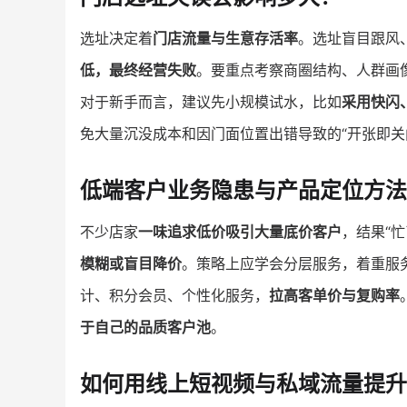
选址决定着
门店流量与生意存活率
。选址盲目跟风
低，最终经营失败
。要重点考察商圈结构、人群画
对于新手而言，建议先小规模试水，比如
采用快闪
免大量沉没成本和因门面位置出错导致的“开张即关
低端客户业务隐患与产品定位方法
不少店家
一味追求低价吸引大量底价客户
，结果“
模糊或盲目降价
。策略上应学会分层服务，着重服
计、积分会员、个性化服务，
拉高客单价与复购率
于自己的品质客户池
。
如何用线上短视频与私域流量提升