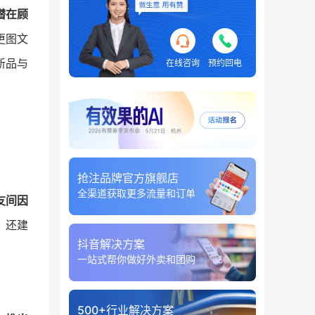
潜在顾
更图文
新品与
在线咨询
预约回电
抢注品牌官方旗舰店
全渠道获取更多流量和订单
友间因
。还建
抖音解决方案
一站式帮你做好外卖和团购
500+行业解决方案