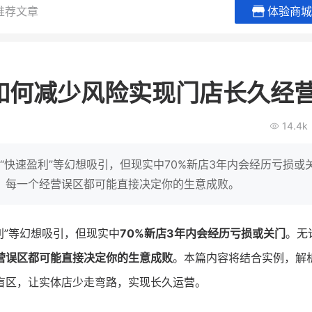
推荐文章
体验商城
BEIESTATE贝易品牌
龙贝莱商
女装
商城
如何减少风险实现门店长久经
母婴
200
2
万
万
1
2
收
月销
top
亿元
14.4k
类目销售额
年度GMV
爆发
发力私域月销200
有货源没流量？母婴馆如何破局
辅食品
这家女装连锁如何借
”“快速盈利”等幻想吸引，但现实中70%新店3年内会经历亏损或
零售？
他只用7年做到平台销冠，转战私
，每一个经营误区都可能直接决定你的生意成败。
域如何破局？
查看详情
查看详情
利”等幻想吸引，但现实中
70%新店3年内会经历亏损或关门
。无
营误区都可能直接决定你的生意成败
。本篇内容将结合实例，解
盲区，让实体店少走弯路，实现长久运营。