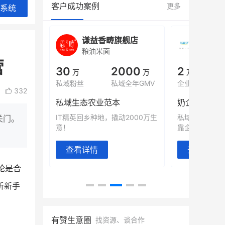
客户成功案例
更多
系统
城
谦益香畴旗舰店
白帝
粮油米面
小吃快
营
00
30
2000
2
%
万
万
万人
会员的客单价提升
私域粉丝
私域全年GMV
企业微信半年拉
332
万
私域生态农业范本
奶企靠企业微
有赞破局新
IT精英回乡种地，撬动2000万生
私域样本打法
关门。
意！
靠企业微信实现
查看详情
查看详情
论是合
析新手
有赞生意圈
找资源、谈合作