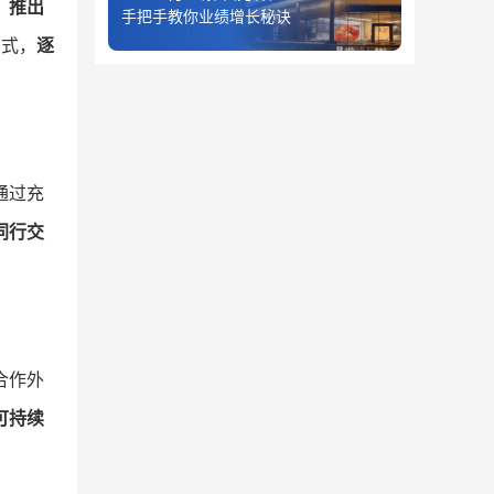
，推出
手把手教你业绩增长秘诀
方式，
逐
通过充
同行交
合作外
可持续