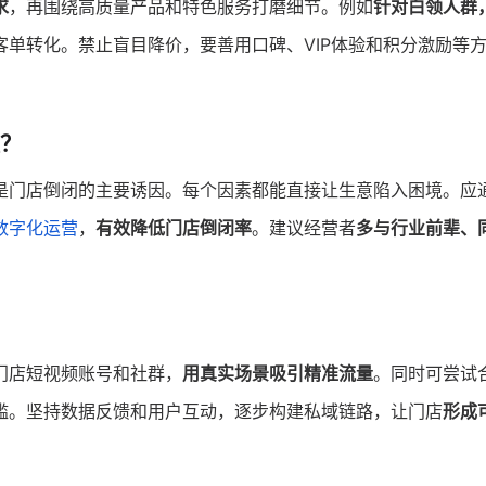
求
，再围绕高质量产品和特色服务打磨细节。例如
针对白领人群
客单转化。禁止盲目降价，要善用口碑、VIP体验和积分激励等
？
是门店倒闭的主要诱因。每个因素都能直接让生意陷入困境。应
数字化运营
，
有效降低门店倒闭率
。建议经营者
多与行业前辈、
门店短视频账号和社群，
用真实场景吸引精准流量
。同时可尝试
槛。坚持数据反馈和用户互动，逐步构建私域链路，让门店
形成