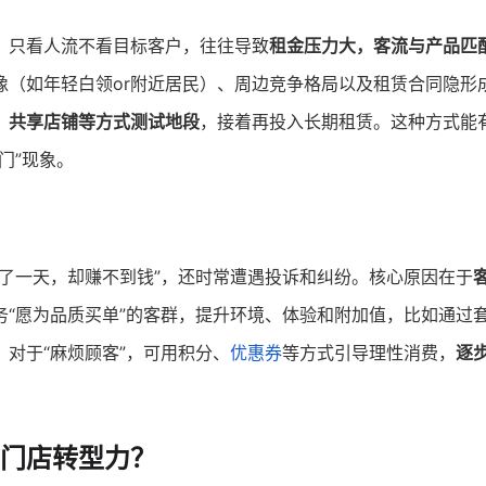
、只看人流不看目标客户，往往导致
租金压力大，客流与产品匹
像（如年轻白领or附近居民）、周边竞争格局以及租赁合同隐形
、共享店铺等方式测试地段
，接着再投入长期租赁。这种方式能
门”现象。
忙了一天，却赚不到钱”，还时常遭遇投诉和纠纷。核心原因在于
务“愿为品质买单”的客群，提升环境、体验和附加值，比如通过
。对于“麻烦顾客”，可用积分、
优惠券
等方式引导理性消费，
逐
门店转型力？