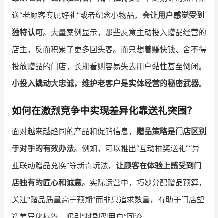
送“老顾客专属好礼”或者纪念小物品，
会让用户感觉受到
独特认可
。大量案例显示，那些愿意主动投入赠品经营的
店主，反而积累了更多回头客。而只想着赚快钱、舍不得
投放赠品的门店，长期看则容易失去用户黏性甚至倒闭。
小投入撬动大忠诚，维护老客户是实体经营的秘密武器
。
如何在激烈竞争中实现差异化靠送礼突围？
面对越来越趋同的产品和促销信息，
赠品策略是门店区别
于对手的有效办法
。例如，可以推出“互动抽奖送礼”“异
业联动赠品兑换”等新奇玩法，
让顾客在体验上感受到门
店独有的匠心和诚意
。实际运营中，巧妙分配赠品预算，
关注“赠品质量高于预期”而非只追求数量，有助于门店塑
造差异化标签，吸引“挑剔型用户”回流。