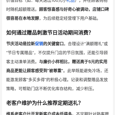
价值目标（如：每天送出100元小
礼品
），并在顾客购物
时随机超额赠送。
顾客惊喜感与好奇心被调动，店铺口碑
很容易在本地发酵
，为后续稳定经营埋下用户基础。
如何通过赠品刺激节日活动期间消费？
节庆活动是拉新
促销
的关键窗口
。合理设计“满额赠礼”或
“节日专属赠品”，不仅提升门店的节日氛围，还能引导顾
客主动凑单消费。
与廉价小样相比，赠送高于5元的实用
商品更能让顾客感受到“被尊重”
。此举既能避免冷场，还
能激发顾客“多买多得”的积极心理。记录和调整赠品发放
策略，可帮助门店不断优化库存结构，减少积压。
老客户维护为什么推荐定期送礼？
维系老客户比开发新客户成本低得多
。不定期针对熟客赠