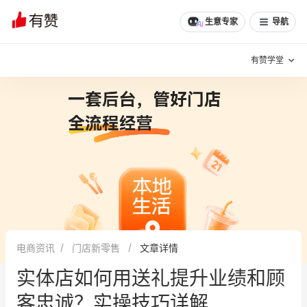
文章
问诊
群聊
学堂
推荐
分享
生意专家
导航
有赞学堂
有赞说增长
私域日历
增长方法
有赞说案例拆解
有赞专家说
有赞成功案例
新零售最佳实践
面对面聊增长
电商资讯
门店新零售
文章详情
有赞春季发布会
实干家直播间
实体店如何用送礼提升业绩和顾
新零售大会
新零售茶会
客忠诚？实操技巧详解