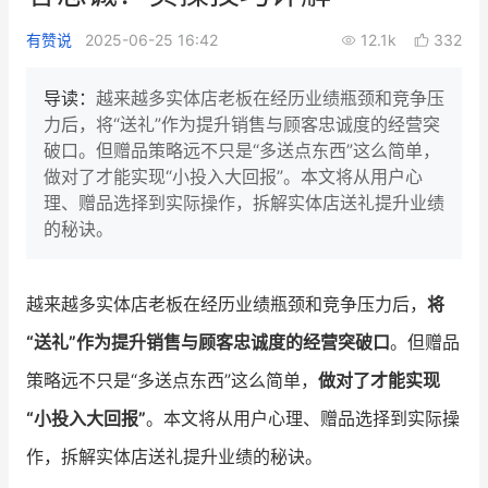
新零售私享会
门店经营增长公开课
有赞说
2025-06-25 16:42
12.1k
332
AllValue
战略合作
导读：
越来越多实体店老板在经历业绩瓶颈和竞争压
力后，将“送礼”作为提升销售与顾客忠诚度的经营突
增长产品指南
破口。但赠品策略远不只是“多送点东西”这么简单，
做对了才能实现“小投入大回报”。本文将从用户心
智库
产品场景库
理、赠品选择到实际操作，拆解实体店送礼提升业绩
产品更新动态
帮助中心
的秘诀。
行业洞察
越来越多实体店老板在经历业绩瓶颈和竞争压力后，
将
品牌消费观
行业报告
“送礼”作为提升销售与顾客忠诚度的经营突破口
。但赠品
新零售资讯
策略远不只是“多送点东西”这么简单，
做对了才能实现
“小投入大回报”
。本文将从用户心理、赠品选择到实际操
培训课程
作，拆解实体店送礼提升业绩的秘诀。
私域课程
新零售内参