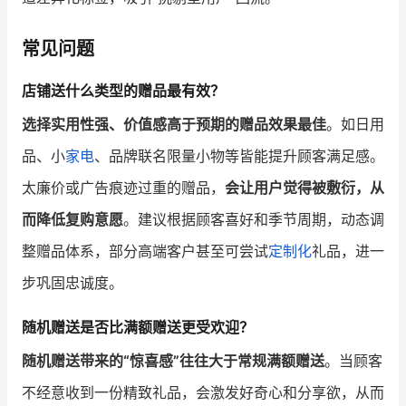
常见问题
店铺送什么类型的赠品最有效？
选择实用性强、价值感高于预期的赠品效果最佳
。如日用
品、小
家电
、品牌联名限量小物等皆能提升顾客满足感。
太廉价或广告痕迹过重的赠品，
会让用户觉得被敷衍，从
而降低复购意愿
。建议根据顾客喜好和季节周期，动态调
整赠品体系，部分高端客户甚至可尝试
定制化
礼品，进一
步巩固忠诚度。
随机赠送是否比满额赠送更受欢迎？
随机赠送带来的“惊喜感”往往大于常规满额赠送
。当顾客
不经意收到一份精致礼品，会激发好奇心和分享欲，从而