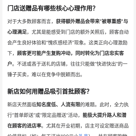
门店送赠品有哪些核心心理作用？
增长俱乐部
对于大多数顾客而言，
获得额外赠品会带来“被尊重感”与
增长俱乐部
有赞商盟
心理满足
，尤其是能感受到门店的额外关照后，顾客自动
商家社区
社群交流
会产生良好体验和“愧疚感经济”现象。这类正向心理激励
下，
顾客更可能产生复购冲动，同时转化为门店忠实客
合作共进
户
。不送或吝于送礼的店铺，往往只能做“快进快出”的一
入驻有赞
认证代理商
锤子买卖，难以在竞争中脱颖而出。
认证服务商
设计服务商
新店如何用赠品吸引首批顾客？
有赞云
数据通服务
新店天然面临
知名度低、人流有限
的难题。此时，全力执
行“首单即送”或“限定品赠送”活动，
能极大提升路人和潜
在顾客的进店率
。尤其在开业初期，店主可设定赠送商品