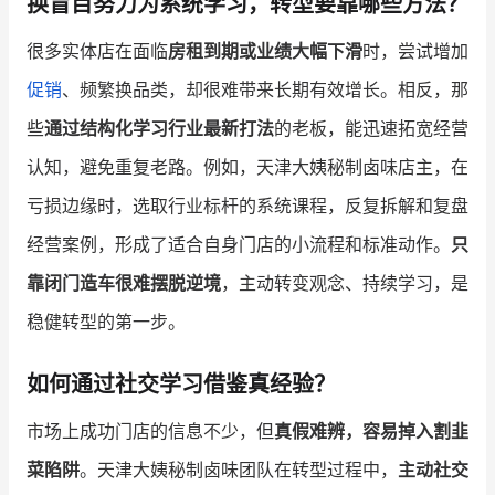
换盲目努力为系统学习，转型要靠哪些方法？
很多实体店在面临
房租到期或业绩大幅下滑
时，尝试增加
增长俱乐部
促销
、频繁换品类，却很难带来长期有效增长。相反，那
增长俱乐部
有赞商盟
些
通过结构化学习行业最新打法
的老板，能迅速拓宽经营
商家社区
社群交流
认知，避免重复老路。例如，天津大姨秘制卤味店主，在
亏损边缘时，选取行业标杆的系统课程，反复拆解和复盘
合作共进
经营案例，形成了适合自身门店的小流程和标准动作。
只
入驻有赞
认证代理商
靠闭门造车很难摆脱逆境
，主动转变观念、持续学习，是
认证服务商
设计服务商
稳健转型的第一步。
有赞云
数据通服务
如何通过社交学习借鉴真经验？
市场上成功门店的信息不少，但
真假难辨，容易掉入割韭
菜陷阱
。天津大姨秘制卤味团队在转型过程中，
主动社交