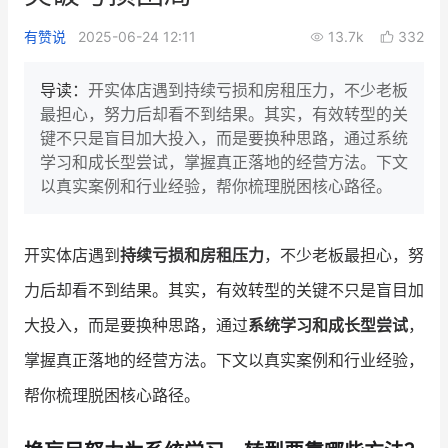
新零售私享会
门店经营增长公开课
有赞说
2025-06-24 12:11
13.7k
332
AllValue
战略合作
导读：
开实体店遇到持续亏损和房租压力，不少老板
最担心，努力后却看不到结果。其实，有效转型的关
增长产品指南
键不只是盲目加大投入，而是要换种思路，通过系统
学习和成长型尝试，掌握真正落地的经营方法。下文
智库
产品场景库
以真实案例和行业经验，帮你梳理脱困核心路径。
产品更新动态
帮助中心
开实体店遇到
持续亏损和房租压力
，不少老板最担心，努
行业洞察
力后却看不到结果。其实，有效转型的关键不只是盲目加
品牌消费观
行业报告
大投入，而是要换种思路，通过
系统学习和成长型尝试
，
新零售资讯
掌握真正落地的经营方法。下文以真实案例和行业经验，
帮你梳理脱困核心路径。
培训课程
私域课程
新零售内参