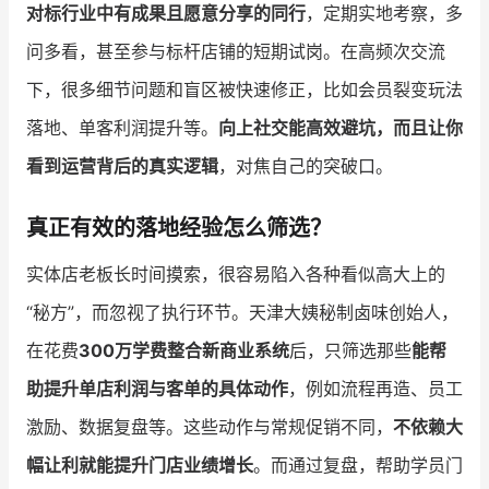
对标行业中有成果且愿意分享的同行
，定期实地考察，多
问多看，甚至参与标杆店铺的短期试岗。在高频次交流
下，很多细节问题和盲区被快速修正，比如会员裂变玩法
落地、单客利润提升等。
向上社交能高效避坑，而且让你
看到运营背后的真实逻辑
，对焦自己的突破口。
真正有效的落地经验怎么筛选？
实体店老板长时间摸索，很容易陷入各种看似高大上的
“秘方”，而忽视了执行环节。天津大姨秘制卤味创始人，
在花费
300万学费整合新商业系统
后，只筛选那些
能帮
助提升单店利润与客单的具体动作
，例如流程再造、员工
激励、数据复盘等。这些动作与常规促销不同，
不依赖大
幅让利就能提升门店业绩增长
。而通过复盘，帮助学员门