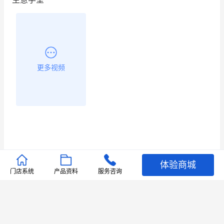
更多视频
体验商城
推荐文章
门店系统
产品资料
服务咨询
查看更多
店铺护航
有赞安心入驻 服务中断赔偿102.4倍