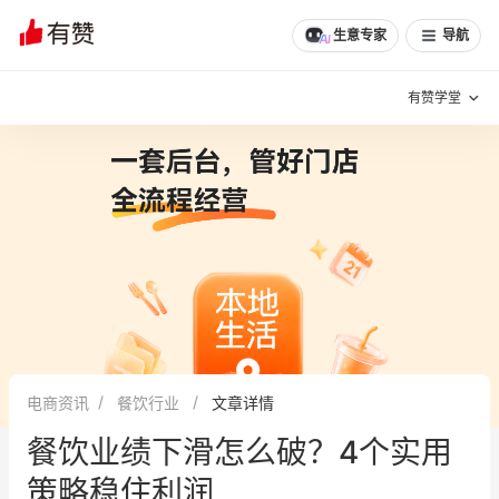
生意专家
导航
有赞学堂
有赞说增长
私域日历
增长方法
有赞说案例拆解
有赞专家说
有赞成功案例
新零售最佳实践
面对面聊增长
电商资讯
餐饮行业
文章详情
有赞春季发布会
实干家直播间
餐饮业绩下滑怎么破？4个实用
新零售大会
新零售茶会
策略稳住利润