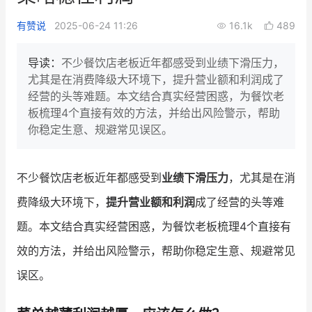
新零售私享会
门店经营增长公开课
有赞说
2025-06-24 11:26
16.1k
489
AllValue
战略合作
导读：
不少餐饮店老板近年都感受到业绩下滑压力，
尤其是在消费降级大环境下，提升营业额和利润成了
增长产品指南
经营的头等难题。本文结合真实经营困惑，为餐饮老
板梳理4个直接有效的方法，并给出风险警示，帮助
智库
产品场景库
你稳定生意、规避常见误区。
产品更新动态
帮助中心
不少餐饮店老板近年都感受到
业绩下滑压力
，尤其是在消
行业洞察
费降级大环境下，
提升营业额和利润
成了经营的头等难
品牌消费观
行业报告
题。本文结合真实经营困惑，为餐饮老板梳理4个直接有
新零售资讯
效的方法，并给出风险警示，帮助你稳定生意、规避常见
误区。
培训课程
私域课程
新零售内参