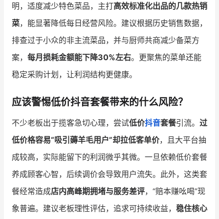
明，适度减少特色菜品，主打
高效标准化出品的几款热销
菜
，能显著降低每日经营风险。建议根据历史销售数据，
排查过于小众的非主流菜品，并与厨师共商减少备菜方
案，
每月损耗金额能下降30%左右
。更聚焦的菜单还能
稳定采购计划，让利润结构更健康。
应该警惕低价抖音套餐带来的什么风险？
不少老板出于揽客急切心理，尝试
低价
抖音
套餐
引流。
过
低价格容易“吸引薅羊毛用户”却拉低客单价
，且大平台抽
成较高，实际能留下的利润微乎其微。一旦依赖低价套餐
养成顾客心智，后续调价会导致用户流失。此外，这类套
餐经常造成
店内高峰期拥堵与服务差评
，“赔本赚吆喝”现
象普遍。建议老板理性评估，追求可持续收益，
稳住核心