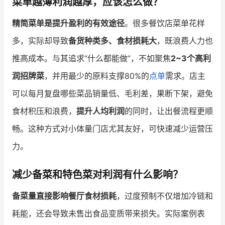
菜单越薄利润越厚，应该怎么做？
精简菜单是提升盈利的有效途径
。很多餐饮店菜单花样
增长俱乐部
多，实际却导致
备货种类多、食材损耗大
，既浪费人力也
增长俱乐部
有赞商盟
推高成本。与其追求“什么都能做”，不如聚焦
2~3个高利
商家社区
社群交流
润招牌菜
，并用最少的原料支撑80%的
点单
需求。店主
可以每月复盘哪些菜品销量低、毛利差，果断下架，避免
合作共进
食材积压和浪费，
提升人均利润
的同时，让出餐流程更顺
入驻有赞
认证代理商
畅。这种方式对小体量门店尤其友好，可快速减少运营压
认证服务商
设计服务商
力。
有赞云
数据通服务
减少备菜和特色菜对利润有什么影响？
备菜量直接影响餐厅食材损耗
，过度预制不仅增加冷链和
耗能，还会导致未售出食品变质带来损失。实际案例表