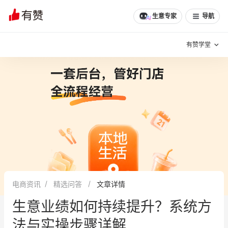
文章
问诊
群聊
学堂
推荐
分享
生意专家
导航
有赞学堂
有赞说增长
私域日历
增长方法
有赞说案例拆解
有赞专家说
有赞成功案例
新零售最佳实践
面对面聊增长
电商资讯
精选问答
文章详情
有赞春季发布会
实干家直播间
生意业绩如何持续提升？系统方
新零售大会
新零售茶会
法与实操步骤详解