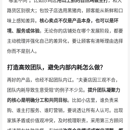
“哪里不同”。比如炒鸡店
用山上抓的自然鸡做主打
，和大
路货区别很大；包饺子店选用黑猪肉，顾客能从新鲜和口
味上感知差异。
核心卖点不仅是产品本身，也可以是环
境、服务或体验
。无论你的店铺处在哪个发展阶段，都要
主动梳理并强化自己的差异化，要让顾客有清晰理由选择
你而不是别人。
打造高效团队，避免内部内耗怎么做？
再好的产品，也经不起团队内讧。“夫妻店因三观不合，
团队内耗导致生意受阻”的例子不少见。
提升团队凝聚力
的核心是明确分工和共同目标
。比如小店里，谁负责采
购、谁主打服务、谁盯营销，要说透让所有人认可。出现
家族矛盾或价值观冲突，及时梳理职责，采用第三方顾问