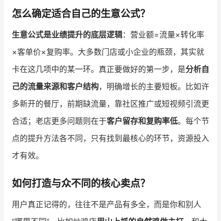
怎么确定适合自己的生意公式？
增长俱乐部
生意公式是业绩提升的底层逻辑
：营业额=流量×转化率
增长俱乐部
有赞商盟
×客单价×复购率。大多数门店或小企业的瓶颈，其实就
商家社区
社群交流
卡在这几项中的某一环。真正要做好的第一步，是
分析自
己的流量来源和客户结构
，明确增长的主要短板。比如许
合作共进
多新开的餐厅，前期缺流量，靠社区推广或短视频引流更
入驻有赞
认证代理商
合适；老店更多问题则在于
客户留存和复购率低
。每个节
认证服务商
设计服务商
点的提升方法各不同，只有找到最核心的环节，资源投入
才有效。
有赞云
数据通服务
如何打造与众不同的核心卖点？
用户真正记得的，往往不是产品有多全，而是你和别人