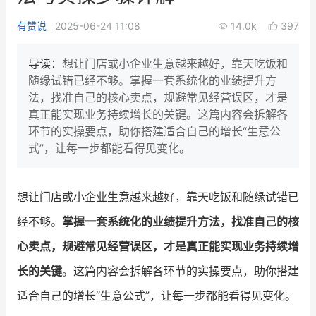
新零售私享会
门店经营增长公开课
有赞说
2025-06-24 11:08
14.0k
397
AllValue
战略合作
导读：
想让门店或小企业生意越来越好，靠天吃饭和
随缘试错已经不够。掌握一套系统化的业绩提升方
增长产品指南
法，找准自己的核心卖点，规避常见经营误区，才是
真正能实现业务持续增长的关键。这篇内容会拆解各
智库
产品场景库
环节的实操要点，助你搭建适合自己的增长“生意公
产品更新动态
帮助中心
式”，让每一步都能看得见变化。
行业洞察
想让门店或小企业生意越来越好，靠天吃饭和随缘试错已
品牌消费观
行业报告
经不够。
掌握一套系统化的业绩提升方法，找准自己的核
新零售资讯
心卖点，规避常见经营误区，才是真正能实现业务持续增
长的关键
。这篇内容会拆解各环节的实操要点，助你搭建
培训课程
适合自己的增长“生意公式”，让每一步都能看得见变化。
私域课程
新零售内参