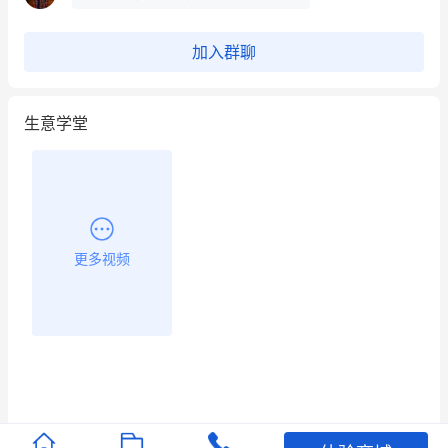
用有赞就能在微信、小红书同时经营了
加入群聊
餐饮也得靠私域和服务提高竞争力
生意学堂
昨晚的直播课程太好啦❤️
更多视频