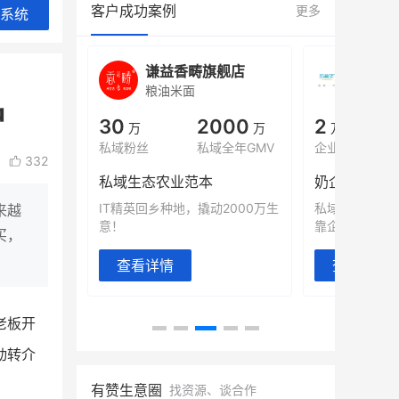
客户成功案例
更多
系统
城
谦益香畴旗舰店
白帝
粮油米面
小吃快
户
00
30
2000
2
%
万
万
万人
会员的客单价提升
私域粉丝
私域全年GMV
企业微信半年拉
332
万
私域生态农业范本
奶企靠企业微
有赞破局新
IT精英回乡种地，撬动2000万生
私域样本打法
来越
意！
靠企业微信实现
买，
查看详情
查看详情
老板开
动转介
有赞生意圈
找资源、谈合作