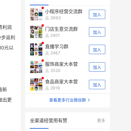
小程序经营交流群
加入
3693
费利润
门店生意交流群
加入
2401
分步返利
直播学习群
10元以
加入
2467
服饰商家大本营
加入
3520
食品商家大本营
加入
2919
推新
做出更
查看更多行业微信群
全渠道经营用有赞
更多