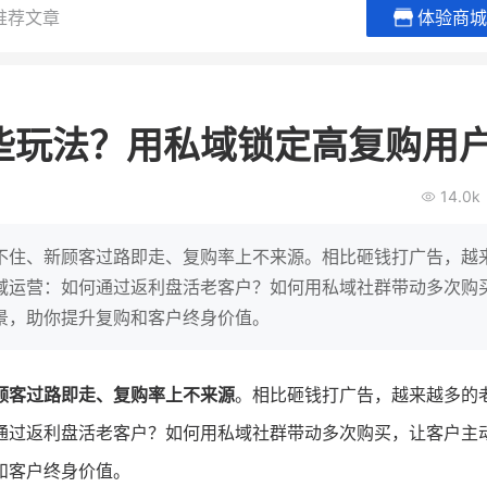
推荐文章
体验商城
BEIESTATE贝易品牌
龙贝莱商
女装
商城
些玩法？用私域锁定高复购用
母婴
200
2
万
万
1
2
收
月销
top
亿元
14.0k
类目销售额
年度GMV
爆发
发力私域月销200
有货源没流量？母婴馆如何破局
辅食品
这家女装连锁如何借
不住、新顾客过路即走、复购率上不来源。相比砸钱打广告，越
零售？
他只用7年做到平台销冠，转战私
域运营：如何通过返利盘活老客户？如何用私域社群带动多次购
域如何破局？
景，助你提升复购和客户终身价值。
查看详情
查看详情
顾客过路即走、复购率上不来源
。相比砸钱打广告，越来越多的
通过返利盘活老客户？如何用私域社群带动多次购买，让客户主
和客户终身价值。