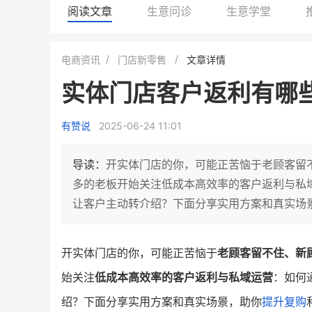
阅读文章
生意问诊
生意学堂
白帝牛奶旗舰店
小鹿蓝蓝会员
电商资讯
门店新零售
文章详情
小吃快餐
休闲零食
实体门店客户返利有哪
2
900
80%
7900
万人
万
+
企业微信半年拉新
年销售额
复购率
一季度营
有赞说
2025-06-24 11:01
奶企靠企业微信销售额翻8倍
国民品牌副线的私域大
私域样本打法！新希望白帝乳业
三只松鼠旗下的网红婴儿
导读：
开实体门店的你，可能正苦恼于老顾客留
靠企业微信实现销售额翻 8 倍！
牌，22天便拿下类目第一
多的老板开始关注低成本高效率的客户返利与私
让客户主动转介绍？下面分享实用方案和真实场
查看详情
查看详情
开实体门店的你，可能正苦恼于
老顾客留不住、新
始关注
低成本高效率的客户返利与私域运营
：如何
绍？下面分享实用方案和真实场景，助你
提升复购