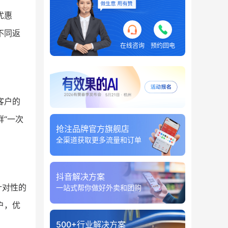
优惠
不同返
在线咨询
预约回电
客户的
“一次
抢注品牌官方旗舰店
全渠道获取更多流量和订单
抖音解决方案
针对性的
一站式帮你做好外卖和团购
户，优
500+行业解决方案