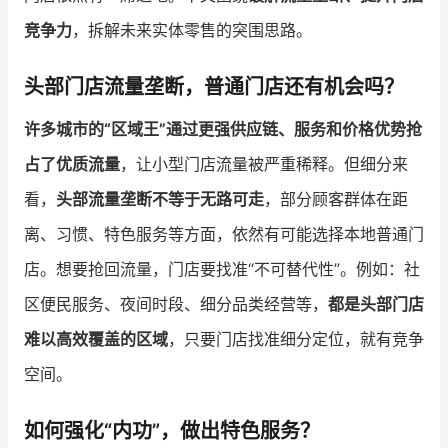
竞争力
，拆解未来实体零售的突围思路。
增长俱乐部
头部门店流量垄断，普通门店还有机会吗？
增长俱乐部
有赞商盟
许多城市的“区域王”通过更强供应链、服务和价格优势抢
商家社区
社群交流
占了优质流量
，让小型门店流量被严重稀释。但细分来
合作共进
看，
头部流量垄断不等于无路可走
，部分顾客群体在距
入驻有赞
认证代理商
离、习惯、特色服务等方面，依然有可能选择本地普通门
店。想要抢回流量，门店要找准“不可替代性”。例如：社
认证服务商
设计服务商
区便民服务、夜间时段、细分品类经营等，
都是头部门店
有赞云
数据通服务
难以高效覆盖的区域
，只要门店找准细分定位，就有竞争
空间。
如何强化“内功”，做出特色服务？