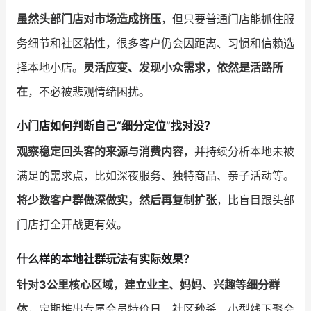
虽然头部门店对市场造成挤压
，但只要普通门店能抓住服
务细节和社区粘性，很多客户仍会因距离、习惯和信赖选
择本地小店。
灵活应变、发现小众需求，依然是活路所
在
，不必被悲观情绪困扰。
小门店如何判断自己“细分定位”找对没？
观察稳定回头客的来源与消费内容
，并持续分析本地未被
满足的需求点，比如深夜服务、独特商品、亲子活动等。
将少数客户群做深做实，然后再复制扩张
，比盲目跟头部
门店打全开战更有效。
什么样的本地社群玩法有实际效果？
针对3公里核心区域，建立业主、妈妈、兴趣等细分群
体
，定期推出专属会员特价日、社区秒杀、小型线下聚会