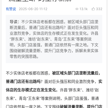
新零售私享会
门店经营增长公开课
有赞说
2025-06-20 11:12
13.1k
332
AllValue
战略合作
导读：
不少实体店老板都在困惑，被区域头部门店垄
断流量后，普通门店还有出路吗？面对巨头强压和同
增长产品指南
业激烈竞争，实体店的生存模式正在发生变化。许昌
“胖东来”、潍坊“赵东来”、青岛“王东来”等案例说
智库
产品场景库
明，头部门店虽强，普通门店依然有一席之地。下文
产品更新动态
帮助中心
围绕破解流量垄断、提升门店竞争力，拆解未来实体
零售的突围思路。
行业洞察
品牌消费观
行业报告
不少实体店老板都在困惑，
被区域头部门店垄断流量后，
普通门店还有出路吗
？面对巨头强压和同业激烈竞争，
实
新零售资讯
体店的生存模式正在发生变化
。许昌“胖东来”、潍坊“赵
培训课程
东来”、青岛“王东来”等案例说明，头部门店虽强，普通
私域课程
新零售内参
门店依然有一席之地。下文围绕
破解流量垄断、提升门店