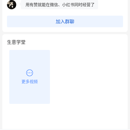
用有赞就能在微信、小红书同时经营了
餐饮也得靠私域和服务提高竞争力
加入群聊
昨晚的直播课程太好啦❤️
生意学堂
更多视频