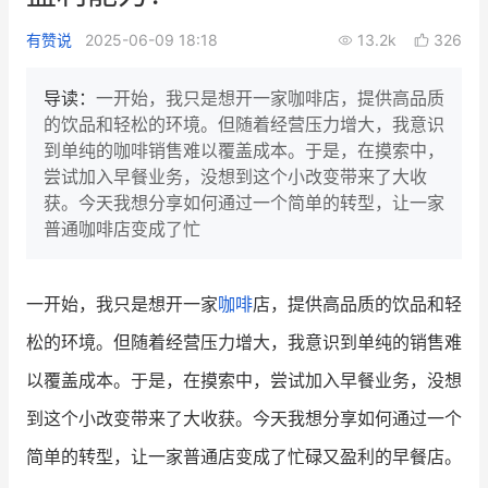
新零售私享会
门店经营增长公开课
有赞说
2025-06-09 18:18
13.2k
326
AllValue
战略合作
导读：
一开始，我只是想开一家咖啡店，提供高品质
的饮品和轻松的环境。但随着经营压力增大，我意识
增长产品指南
到单纯的咖啡销售难以覆盖成本。于是，在摸索中，
尝试加入早餐业务，没想到这个小改变带来了大收
智库
产品场景库
获。今天我想分享如何通过一个简单的转型，让一家
产品更新动态
帮助中心
普通咖啡店变成了忙
行业洞察
一开始，我只是想开一家
咖啡
店，提供高品质的饮品和轻
品牌消费观
行业报告
松的环境。但随着经营压力增大，我意识到单纯的销售难
新零售资讯
以覆盖成本。于是，在摸索中，尝试加入早餐业务，没想
到这个小改变带来了大收获。今天我想分享如何通过一个
培训课程
简单的转型，让一家普通店变成了忙碌又盈利的早餐店。
私域课程
新零售内参