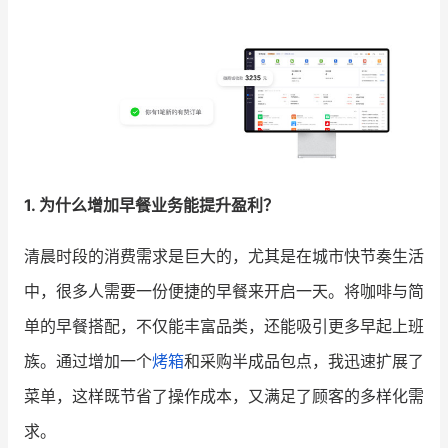
增长俱乐部
增长俱乐部
有赞商盟
商家社区
社群交流
合作共进
1. 为什么增加早餐业务能提升盈利？
入驻有赞
认证代理商
清晨时段的消费需求是巨大的，尤其是在城市快节奏生活
认证服务商
设计服务商
中，很多人需要一份便捷的早餐来开启一天。将咖啡与简
有赞云
数据通服务
单的早餐搭配，不仅能丰富品类，还能吸引更多早起上班
族。通过增加一个
烤箱
和采购半成品包点，我迅速扩展了
菜单，这样既节省了操作成本，又满足了顾客的多样化需
求。