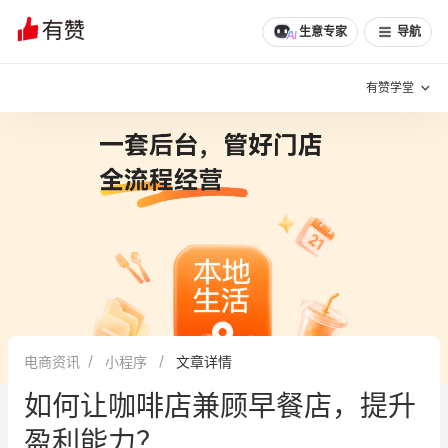
生意专家
导航
有赞学堂
有赞说增长
私域日历
增长方法
有赞说案例拆解
有赞专家说
有赞成功案例
新零售最佳实践
面对面聊增长
电商资讯
小程序
文章详情
有赞春季发布会
实干家直播间
如何让咖啡店兼顾早餐店，提升
新零售大会
新零售茶会
盈利能力？