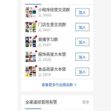
小程序经营交流群
加入
3693
门店生意交流群
加入
2401
直播学习群
加入
2467
服饰商家大本营
加入
3520
食品商家大本营
加入
2919
查看更多行业微信群
全渠道经营用有赞
更多