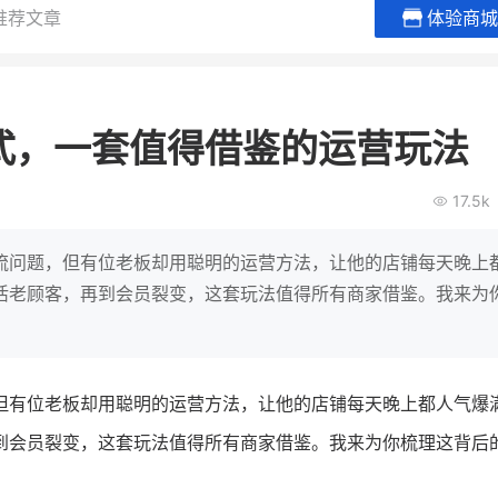
推荐文章
体验商城
BEIESTATE贝易品牌
龙贝莱商
女装
商城
式，一套值得借鉴的运营玩法
母婴
200
2
万
万
1
2
收
月销
top
亿元
17.5k
类目销售额
年度GMV
爆发
发力私域月销200
有货源没流量？母婴馆如何破局
辅食品
这家女装连锁如何借
流问题，但有位老板却用聪明的运营方法，让他的店铺每天晚上
零售？
他只用7年做到平台销冠，转战私
活老顾客，再到会员裂变，这套玩法值得所有商家借鉴。我来为
域如何破局？
查看详情
查看详情
但有位老板却用聪明的运营方法，让他的店铺每天晚上都人气爆
到会员裂变，这套玩法值得所有商家借鉴。我来为你梳理这背后
。