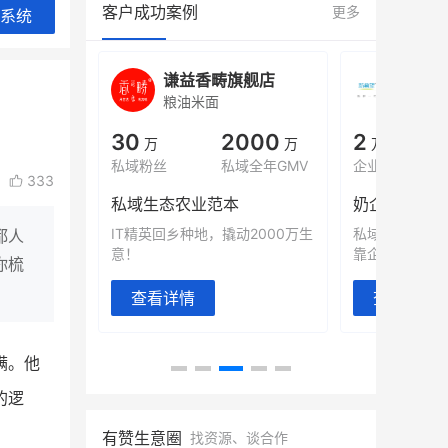
客户成功案例
更多
系统
城
谦益香畴旗舰店
白帝
粮油米面
小吃快
00
30
2000
2
%
万
万
万人
会员的客单价提升
私域粉丝
私域全年GMV
企业微信半年拉
333
万
私域生态农业范本
奶企靠企业微
有赞破局新
IT精英回乡种地，撬动2000万生
私域样本打法
都人
意！
靠企业微信实现
你梳
查看详情
查看详情
满。他
的逻
有赞生意圈
找资源、谈合作