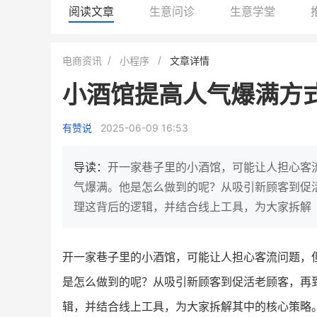
阅读文章
生意问诊
生意学堂
白帝牛奶旗舰店
小鹿蓝蓝会员
电商资讯
小程序
文章详情
小吃快餐
休闲零食
小酒馆提高人气爆满方
2
900
80%
7900
万人
万
+
企业微信半年拉新
年销售额
复购率
一季度营
有赞说
2025-06-09 16:53
奶企靠企业微信销售额翻8倍
国民品牌副线的私域大
私域样本打法！新希望白帝乳业
三只松鼠旗下的网红婴儿
导读：
开一家巷子里的小酒馆，可能让人担心客
靠企业微信实现销售额翻 8 倍！
牌，22天便拿下类目第一
气爆满。他是怎么做到的呢？从吸引新顾客到促
理这背后的逻辑，并结合线上工具，为大家拆解
查看详情
查看详情
开一家巷子里的小酒馆，可能让人担心客流问题，
是怎么做到的呢？从吸引新顾客到促活老顾客，再
辑，并结合线上工具，为大家拆解其中的核心策略