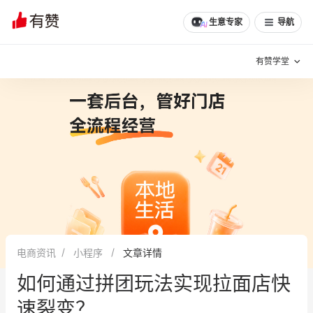
生意专家
导航
有赞学堂
有赞说增长
私域日历
增长方法
有赞说案例拆解
有赞专家说
有赞成功案例
新零售最佳实践
面对面聊增长
电商资讯
小程序
文章详情
有赞春季发布会
实干家直播间
如何通过拼团玩法实现拉面店快
新零售大会
新零售茶会
速裂变？