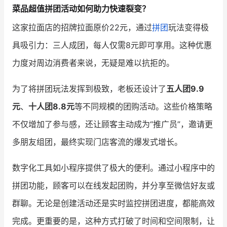
菜品超值拼团活动如何助力快速裂变？
增长俱乐部
这家拉面店的招牌拉面原价22元，通过
拼团
玩法变得极
具吸引力：三人成团，每人仅需8元即可享用。这种优惠
增长俱乐部
有赞商盟
力度对周边消费者来说，无疑是难以抗拒的。
商家社区
社群交流
为了将拼团玩法发挥到极致，老板还设计了
五人团9.9
合作共进
元
、
十人团8.8元
等不同规模的团购活动。这些价格策略
入驻有赞
认证代理商
不仅增加了参与感，还让顾客主动成为“推广员”，邀请更
认证服务商
设计服务商
多朋友组团，最终实现门店客流的爆发式增长。
有赞云
数据通服务
数字化工具如小程序提供了极大的便利。通过小程序中的
拼团功能，顾客可以在线发起团购，并分享至微信好友或
群聊。无论是创建活动还是实时监控拼团进度，都能高效
完成。更重要的是，这种方式打破了时间和空间限制，让