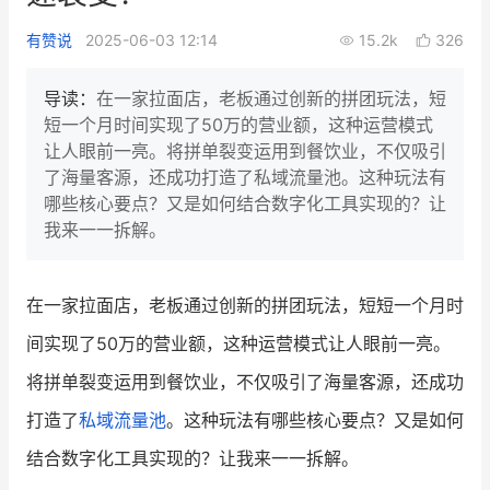
新零售私享会
门店经营增长公开课
有赞说
2025-06-03 12:14
15.2k
326
AllValue
战略合作
导读：
在一家拉面店，老板通过创新的拼团玩法，短
短一个月时间实现了50万的营业额，这种运营模式
增长产品指南
让人眼前一亮。将拼单裂变运用到餐饮业，不仅吸引
了海量客源，还成功打造了私域流量池。这种玩法有
智库
产品场景库
哪些核心要点？又是如何结合数字化工具实现的？让
产品更新动态
帮助中心
我来一一拆解。
行业洞察
在一家拉面店，老板通过创新的拼团玩法，短短一个月时
品牌消费观
行业报告
间实现了50万的营业额，这种运营模式让人眼前一亮。
新零售资讯
将拼单裂变运用到餐饮业，不仅吸引了海量客源，还成功
打造了
私域流量池
。这种玩法有哪些核心要点？又是如何
培训课程
结合数字化工具实现的？让我来一一拆解。
私域课程
新零售内参