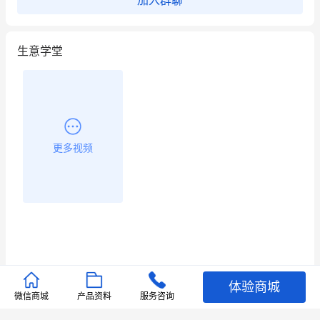
加入群聊
昨晚的直播课程太好啦❤️
生意学堂
更多视频
体验商城
推荐文章
微信商城
产品资料
服务咨询