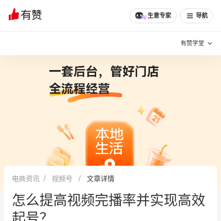
文章
问诊
群聊
学堂
推荐
分享
生意专家
导航
有赞学堂
有赞说增长
私域日历
增长方法
有赞说案例拆解
有赞专家说
有赞成功案例
新零售最佳实践
面对面聊增长
电商资讯
视频号
文章详情
有赞春季发布会
实干家直播间
怎么提高视频完播率并实现高效
新零售大会
新零售茶会
起号？