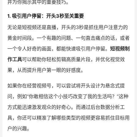
并为你揭示其中的重要技巧。
增长俱乐部
1. 吸引用户停留：开头3秒至关重要
无论是短视频还是直播，开头的3秒是抓住用户注意力的
增长俱乐部
有赞商盟
黄金时间段。一个有趣的问题、一句直击痛点的话，或者
商家社区
社群交流
一个令人好奇的画面，都能快速吸引用户停留。
短视频制
合作共进
作工具
可以帮助你轻松剪辑高质量片段，并优化视觉效
果，从而提升用户第一眼的好感度。
入驻有赞
认证代理商
认证服务商
设计服务商
如果你在经营视频号，可以尝试将开头设计为悬念式提
问，例如“你敢相信这个小技巧改变了我的生活吗？”这种
有赞云
数据通服务
方式能迅速激发观众的好奇心。而通过后台数据分析工
具，你还可以精准了解哪些类型的视频更容易抓住目标用
户的兴趣。