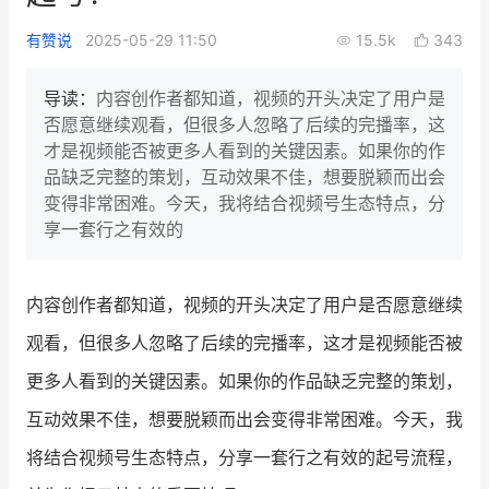
新零售私享会
门店经营增长公开课
有赞说
2025-05-29 11:50
15.5k
343
AllValue
战略合作
导读：
内容创作者都知道，视频的开头决定了用户是
否愿意继续观看，但很多人忽略了后续的完播率，这
增长产品指南
才是视频能否被更多人看到的关键因素。如果你的作
品缺乏完整的策划，互动效果不佳，想要脱颖而出会
智库
产品场景库
变得非常困难。今天，我将结合视频号生态特点，分
产品更新动态
帮助中心
享一套行之有效的
行业洞察
内容创作者都知道，视频的开头决定了用户是否愿意继续
品牌消费观
行业报告
观看，但很多人忽略了后续的完播率，这才是视频能否被
新零售资讯
更多人看到的关键因素。如果你的作品缺乏完整的策划，
互动效果不佳，想要脱颖而出会变得非常困难。今天，我
培训课程
将结合视频号生态特点，分享一套行之有效的起号流程，
私域课程
新零售内参