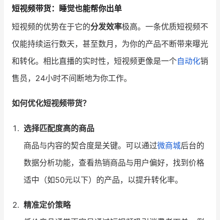
短视频带货：睡觉也能帮你出单
增长俱乐部
短视频的优势在于它的
分发效率
极高。一条优质短视频不
仅能持续运行数天，甚至数月，为你的产品不断带来曝光
增长俱乐部
有赞商盟
和转化。相比直播的实时性，短视频更像是一个
自动化
销
商家社区
社群交流
售员，24小时不间断地为你工作。
合作共进
如何优化短视频带货？
入驻有赞
认证代理商
选择匹配度高的商品
认证服务商
设计服务商
商品与内容的契合度是关键。可以通过
微商城
后台的
有赞云
数据通服务
数据分析功能，查看热销商品与用户偏好，找到价格
适中（如50元以下）的产品，以提升转化率。
精准定价策略