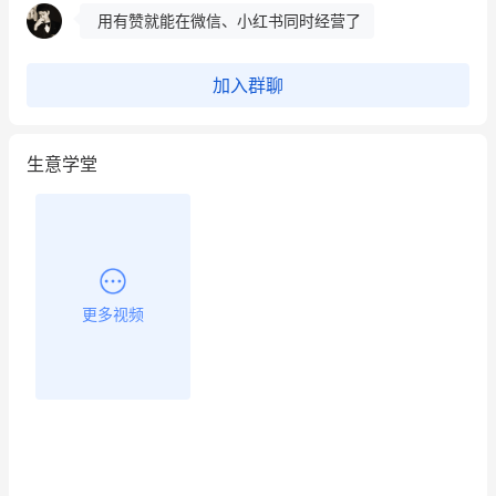
用有赞就能在微信、小红书同时经营了
餐饮也得靠私域和服务提高竞争力
加入群聊
昨晚的直播课程太好啦❤️
生意学堂
更多视频