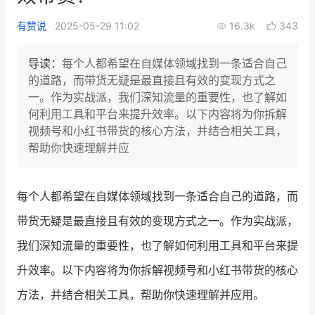
新零售私享会
门店经营增长公开课
有赞说
2025-05-29 11:02
16.3k
343
AllValue
战略合作
导读：
每个人都希望在自媒体领域找到一条适合自己
的道路，而带货无疑是最直接且有效的变现方式之
增长产品指南
一。作为实战派，我们深知流量的重要性，也了解如
何利用工具和平台来提升效率。以下内容将为你拆解
智库
产品场景库
视频号和小红书带货的核心方法，并结合相关工具，
产品更新动态
帮助中心
帮助你快速理解并应
行业洞察
每个人都希望在自媒体领域找到一条适合自己的道路，而
品牌消费观
行业报告
带货无疑是最直接且有效的变现方式之一。作为实战派，
新零售资讯
我们深知流量的重要性，也了解如何利用工具和平台来提
升效率。以下内容将为你拆解视频号和小红书带货的核心
培训课程
方法，并结合相关工具，帮助你快速理解并应用。
私域课程
新零售内参