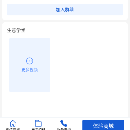
餐饮也得靠私域和服务提高竞争力
加入群聊
昨晚的直播课程太好啦❤️
生意学堂
更多视频
体验商城
推荐文章
微信商城
产品资料
服务咨询