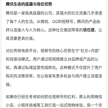
腾讯生态的底蕴与信任优势
增长俱乐部
腾讯是一家极具底蕴的公司，其强大的社交流量几乎渗透
了每个人的生活。从微信、QQ到视频号，腾讯的产品始
增长俱乐部
有赞商盟
终以连接人与人为核心。这种社交基因带来的
信任感
，让
商家社区
社群交流
其流量更具价值。
合作共进
对比传统电商平台，视频号的核心优势在于“社交+内容”
入驻有赞
认证代理商
的双驱动模式。用户通过短视频建立对品牌或产品的认
认证服务商
设计服务商
知，再通过私域运营完成转化。这种模式不仅提升了用户
购买的决策效率，也让商家有更多机会与用户建立深度连
有赞云
数据通服务
接。
如果你已经在考虑如何抓住视频号的红利，那么利用微信
小店、小程序商城等工具打造一站式购物体验，是一个非