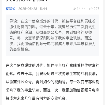
新零售私享会
门店经营增长公开课
有赞说
2025-05-28 15:44
14.4k
297
AllValue
战略合作
导读：
在这个信息爆炸的时代，抓住平台红利意味着
抓住财富的钥匙。过去十年，我曾经历过三次腾讯生
增长产品指南
态的红利浪潮，从微商到公众号，再到如今的视频
号。每一次变革都深刻影响了我的事业轨迹，而这一
智库
产品场景库
次，我更加确信视频号电商将成为未来几年最有潜力
产品更新动态
帮助中心
的商业机会。
行业洞察
在这个信息爆炸的时代，抓住平台红利意味着抓住财富的
品牌消费观
行业报告
钥匙。过去十年，我曾经历过三次腾讯生态的红利浪潮，
新零售资讯
从微商到公众号，再到如今的视频号。每一次变革都深刻
影响了我的事业轨迹，而这一次，我更加确信视频号电商
培训课程
将成为未来几年最有潜力的商业机会。
私域课程
新零售内参