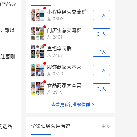
错产品导
小程序经营交流群
加入
3693
，难以
门店生意交流群
加入
2401
直播学习群
加入
2467
羊肚菌则
服饰商家大本营
加入
3520
食品商家大本营
加入
2919
查看更多行业微信群
全渠道经营用有赞
的选品
更多