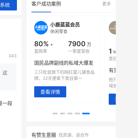
客户成功案例
更多
系统
旗舰店
小鹿蓝蓝会员
BEI
休闲零食
商城
母婴
900
80%
7900
万
+
万
1
年销售额
复购率
一季度营收
top
343
类目销售额
售额翻8倍
国民品牌副线的私域大爆发
望白帝乳业
三只松鼠旗下的网红婴儿辅食品
，这
翻 8 倍！
牌，22天便拿下类目第一
他只用7年做
域如何破局？
查看详情
查看详情
是一段
有赞生意圈
找资源、谈合作