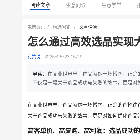
阅读文章
生意问诊
生意学堂
BEIESTATE贝易品牌
龙贝莱商城
电商资讯
精选问答
文章详情
女装
商城
怎么通过高效选品实现
母婴
200
200
万
%
1
2
月销
top
亿元
有赞说
2025-05-23 15:29
类目销售额
年度GMV
发力私域月销200万
有货源没流量？母婴馆如何破局
这家女装连锁如何借有赞
导读：
在商业世界里，选品就像一场博弈，正确
零售？
他只用7年做到平台销冠，转战私
不仅是一段关于选品成功与失败的故事，更是对
域如何破局？
查看详情
查看详情
在商业世界里，选品就像一场博弈，正确的选择往
关于选品成功与失败的故事，更是对如何优化选品
高客单价、高复购、高利润：选品成功的