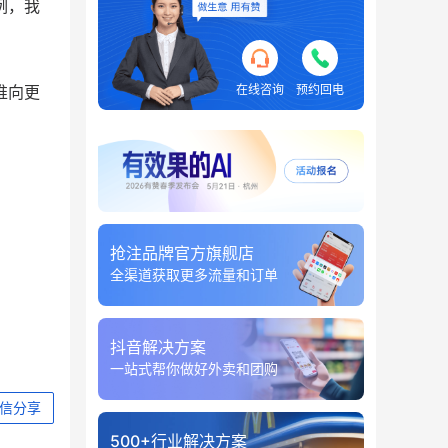
例，我
推向更
在线咨询
预约回电
抢注品牌官方旗舰店
全渠道获取更多流量和订单
抖音解决方案
一站式帮你做好外卖和团购
信分享
500+行业解决方案