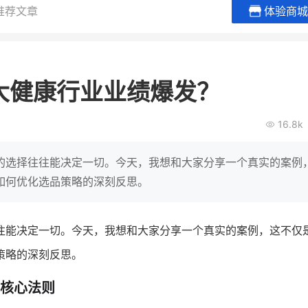
推荐文章
体验商城
谦益香畴旗舰店
白帝牛奶
粮油米面
小吃快餐
大健康行业业绩爆发？
30
2000
2
万
万
万人
会员的客单价提升
私域粉丝
私域全年GMV
企业微信半年拉新
16.8k
私域生态农业范本
奶企靠企业微信销
破局新
IT精英回乡种地，撬动2000万生
私域样本打法！新希
的选择往往能决定一切。今天，我想和大家分享一个真实的案例
意！
靠企业微信实现销售额
如何优化选品策略的深刻反思。
查看详情
查看详情
往能决定一切。今天，我想和大家分享一个真实的案例，这不仅
策略的深刻反思。
核心法则