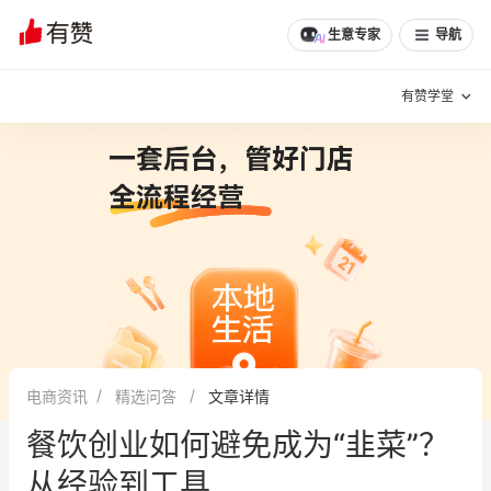
文章
问诊
群聊
学堂
推荐
分享
生意专家
导航
有赞学堂
有赞说增长
私域日历
增长方法
有赞说案例拆解
有赞专家说
有赞成功案例
新零售最佳实践
面对面聊增长
电商资讯
精选问答
文章详情
有赞春季发布会
实干家直播间
餐饮创业如何避免成为“韭菜”？
新零售大会
新零售茶会
从经验到工具