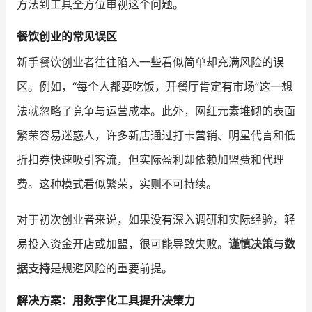
方法到工具全方位审视这个问题。
增长俱乐部
餐饮创业的常见误区
新手餐饮创业者往往陷入一些看似简单却充满风险的误
增长俱乐部
有赞商盟
区。例如，“每个人都要吃饭，开餐厅肯定有市场”这一想
商家社区
社群交流
法就忽略了竞争与运营成本。此外，网红元素堆砌的表面
合作共进
繁荣容易迷惑人，许多新店通过打卡营销、明星代言和低
折扣券快速吸引客流，但实际盈利却依赖加盟费和代理
入驻有赞
认证代理商
费。这种模式看似繁荣，实则不可持续。
认证服务商
设计服务商
对于初次创业者来说，如果没有深入调研和实际经验，轻
有赞云
数据通服务
易投入资金开店或加盟，很可能导致失败。
谨慎决策
与
数
据支持
是规避风险的重要前提。
解决方案：用数字化工具提升决策力