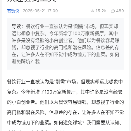
新零售私享会
门店经营增长公开课
有赞说
2025-05-21 17:09
15.2k
489
AllValue
战略合作
导读：
餐饮行业一直被认为是“刚需”市场，但现实却
远比想象中复杂。今年新增了100万家新餐厅，其中
增长产品指南
许多是没有经验的小白创业者。他们以为餐饮容易赚
钱，却忽视了行业的高门槛和潜在风险。信息差的存
智库
产品场景库
在，让许多人在不知不觉中成为镰刀下的韭菜。如何
产品更新动态
帮助中心
避免踩坑？我
行业洞察
餐饮行业一直被认为是“刚需”市场，但现实却远比想象中
品牌消费观
行业报告
复杂。今年新增了100万家新餐厅，其中许多是没有经验
新零售资讯
的小白创业者。他们以为餐饮容易赚钱，却忽视了行业的
高门槛和潜在风险。信息差的存在，让许多人在不知不觉
培训课程
中成为镰刀下的韭菜。如何避免踩坑？我们需要从认知、
私域课程
新零售内参