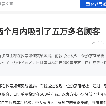
推荐文章
体验商城
小鹿蓝蓝会员
BEIEST
休闲零食
商城
两个月内吸引了五万多名顾客
母婴
80%
7900
万
+
万
1
2
额
复购率
一季度营收
top
13.9k
类目销售额
年
翻8倍
国民品牌副线的私域大爆发
帝乳业
三只松鼠旗下的网红婴儿辅食品
许多店主都在探索如何突破困局。而我最近发现一位奶茶店老板
 倍！
牌，22天便拿下类目第一
他只用7年做到平台
吸引了五万多名顾客，日订单量稳定在500单左右。这套方法不
域如何破局？
查看详情
查看详情
都在探索如何突破困局。而我最近发现一位奶茶店老板，通过一
名顾客，日订单量稳定在500单左右。这套方法不仅降低了获客
这位老板的成功经验，带大家深入了解其中的关键步骤，并看看