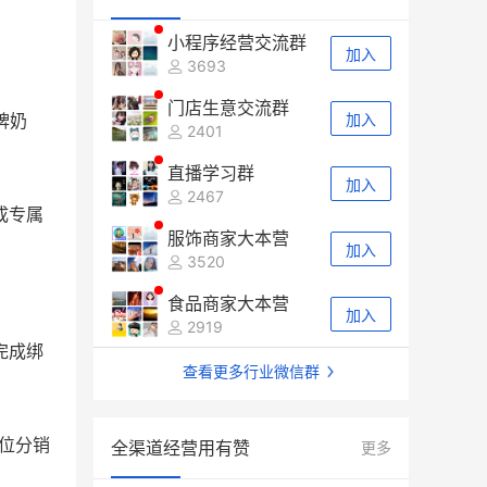
小程序经营交流群
加入
3693
门店生意交流群
牌奶
加入
2401
直播学习群
加入
2467
成专属
服饰商家大本营
加入
3520
食品商家大本营
加入
2919
完成绑
查看更多行业微信群
。
位分销
全渠道经营用有赞
更多