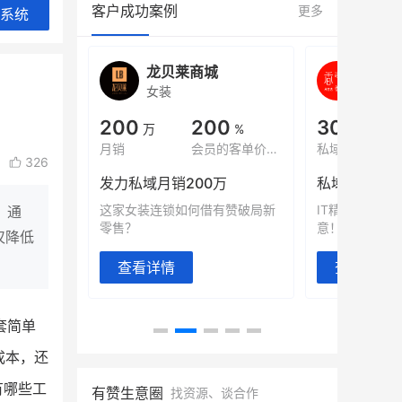
客户成功案例
更多
系统
ATE贝易品牌
龙贝莱商城
谦益
女装
粮油米
200
200
30
万
%
万
月销
会员的客单价提升
私域粉丝
亿元
326
度GMV
发力私域月销200万
私域生态农
有货源没流量？母婴馆如何破局
这家女装连锁如何借有赞破局新
IT精英回乡种
，通
零售？
意！
销冠，转战私
仅降低
查看详情
查看详情
套简单
成本，还
有哪些工
有赞生意圈
找资源、谈合作