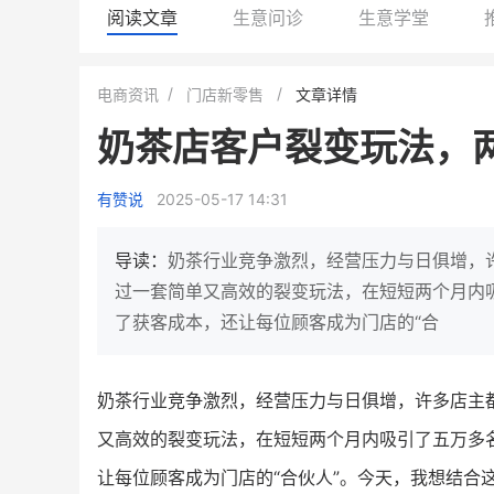
阅读文章
生意问诊
生意学堂
谦益香畴旗舰店
白帝牛奶旗舰店
电商资讯
门店新零售
文章详情
粮油米面
小吃快餐
奶茶店客户裂变玩法，
30
2000
2
900
万
万
万人
私域粉丝
私域全年GMV
企业微信半年拉新
年销售
有赞说
2025-05-17 14:31
私域生态农业范本
奶企靠企业微信销售额
IT精英回乡种地，撬动2000万生
私域样本打法！新希望白
导读：
奶茶行业竞争激烈，经营压力与日俱增，
意！
靠企业微信实现销售额翻 8
过一套简单又高效的裂变玩法，在短短两个月内
了获客成本，还让每位顾客成为门店的“合
查看详情
查看详情
奶茶行业竞争激烈，经营压力与日俱增，许多店主
又高效的裂变玩法，在短短两个月内吸引了五万多
让每位顾客成为门店的“合伙人”。今天，我想结合