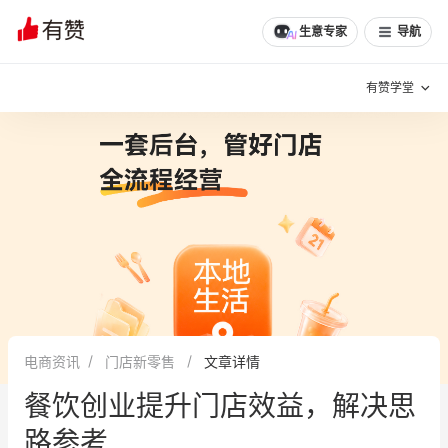
文章
问诊
群聊
学堂
推荐
分享
生意专家
导航
有赞学堂
有赞说增长
私域日历
增长方法
有赞说案例拆解
有赞专家说
有赞成功案例
新零售最佳实践
面对面聊增长
电商资讯
门店新零售
文章详情
有赞春季发布会
实干家直播间
餐饮创业提升门店效益，解决思
新零售大会
新零售茶会
路参考