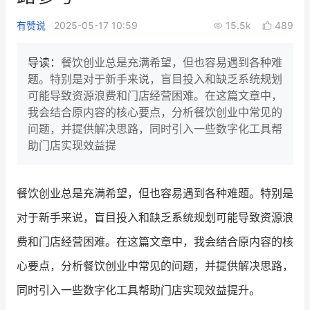
新零售私享会
门店经营增长公开课
有赞说
2025-05-17 10:59
15.5k
489
AllValue
战略合作
导读：
餐饮创业总是充满希望，但也容易遇到各种难
题。特别是对于新手来说，盲目投入和缺乏系统规划
增长产品指南
可能导致资源浪费和门店经营困难。在这篇文章中，
我会结合原内容的核心要点，分析餐饮创业中常见的
智库
产品场景库
问题，并提供解决思路，同时引入一些数字化工具帮
产品更新动态
帮助中心
助门店实现效益提
行业洞察
餐饮创业总是充满希望，但也容易遇到各种难题。特别是
品牌消费观
行业报告
对于新手来说，盲目投入和缺乏系统规划可能导致资源浪
新零售资讯
费和门店经营困难。在这篇文章中，我会结合原内容的核
心要点，分析餐饮创业中常见的问题，并提供解决思路，
培训课程
同时引入一些数字化工具帮助门店实现效益提升。
私域课程
新零售内参