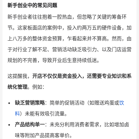
新手创业中的常见问题
增长俱乐部
新手创业者往往抱着一腔热血，但忽略了关键的筹备环
节。这家板面店的案例中，投入约两万五的硬件设备，加
增长俱乐部
有赞商盟
上八万多的整体资金预算，乍看起来并不算高。然而，由
商家社区
社群交流
于对行业了解不足、营销活动缺乏吸引力、以及门店运营
合作共进
规划的不完善，导致开业后生意持续低迷。
入驻有赞
认证代理商
这提醒我，
开店不仅仅是资金投入，还需要专业知识和系
认证服务商
设计服务商
统化管理
。例如：
有赞云
数据通服务
缺乏营销策略
：简单的促销活动（如赠送鸡蛋或
饮
料
）未能有效吸引流量。
产品结构单一
：未充分利用消费者需求，比如增加卤
味等附加产品提高客单价。