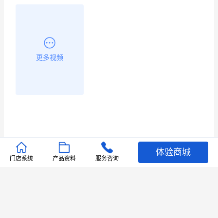
更多视频
体验商城
推荐文章
门店系统
产品资料
服务咨询
查看更多
店铺护航
有赞安心入驻 服务中断赔偿102.4倍