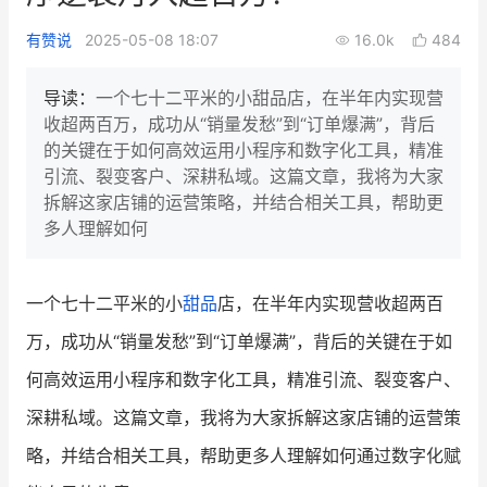
新零售私享会
门店经营增长公开课
有赞说
2025-05-08 18:07
16.0k
484
AllValue
战略合作
导读：
一个七十二平米的小甜品店，在半年内实现营
收超两百万，成功从“销量发愁”到“订单爆满”，背后
增长产品指南
的关键在于如何高效运用小程序和数字化工具，精准
引流、裂变客户、深耕私域。这篇文章，我将为大家
智库
产品场景库
拆解这家店铺的运营策略，并结合相关工具，帮助更
产品更新动态
帮助中心
多人理解如何
行业洞察
一个七十二平米的小
甜品
店，在半年内实现营收超两百
品牌消费观
行业报告
万，成功从“销量发愁”到“订单爆满”，背后的关键在于如
新零售资讯
何高效运用小程序和数字化工具，精准引流、裂变客户、
深耕私域。这篇文章，我将为大家拆解这家店铺的运营策
培训课程
略，并结合相关工具，帮助更多人理解如何通过数字化赋
私域课程
新零售内参