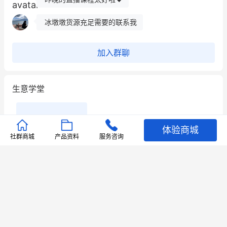
冰墩墩货源充足需要的联系我
这个营销策划案例推荐大家看一下
加入群聊
用有赞就能在微信、小红书同时经营了
生意学堂
餐饮也得靠私域和服务提高竞争力
昨晚的直播课程太好啦❤️
体验商城
社群商城
产品资料
服务咨询
更多视频