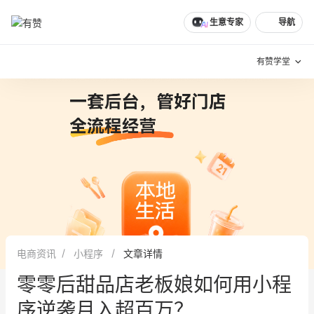
文章
问诊
群聊
学堂
推荐
分享
生意专家
导航
有赞学堂
有赞说增长
私域日历
增长方法
有赞说案例拆解
有赞专家说
有赞成功案例
新零售最佳实践
面对面聊增长
电商资讯
小程序
文章详情
有赞春季发布会
实干家直播间
零零后甜品店老板娘如何用小程
新零售大会
新零售茶会
序逆袭月入超百万？