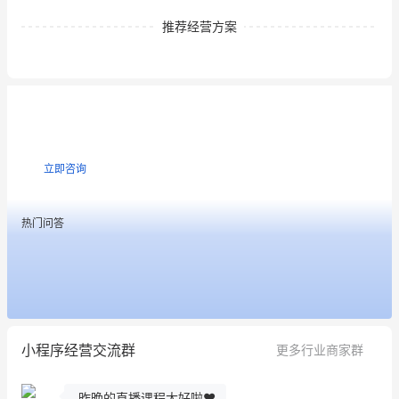
推荐经营方案
私域专家 生意问诊
免费解答你的经营难题
立即咨询
热门问答
这个营销策划案例推荐大家看一下
用有赞就能在微信、小红书同时经营了
小程序经营交流群
更多行业商家群
餐饮也得靠私域和服务提高竞争力
昨晚的直播课程太好啦❤️